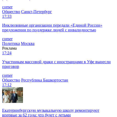
corner
Общество
Санкт-Петербург
17:33
Инклюзивные организации передали «Единой России»
предложения по поддержке людей с инвалидностью
corner
Политика
Москва
Реклама
17:24
Участникам массовой драки с иностранцами в Уфе вынесли
приговор
corner
Общество
Республика Башкортостан
17:12
Екатеринбургскую музыкальную школу ремонтируют
впервые за 62 года: что будет с детьми