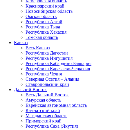
Кемеровская область
Красноярский край
Новосибирская область
Омская область
Республика Алтай
Республика Тыва
Республика Хакасия
Томская область
Кавказ
Весь Кавказ
Республика Дагестан
Республика Ингушетия
Республика Кабардино-Балкария
Республика Карачаево-Черкесия
Республика Чечня
Северная Осетия – Алания
Ставропольский край
Дальний Восток
Весь Дальний Восток
Амурская область
Еврейская автономная область
Камчатский край
Магаданская область
Приморский край
Республика Саха (Якутия)