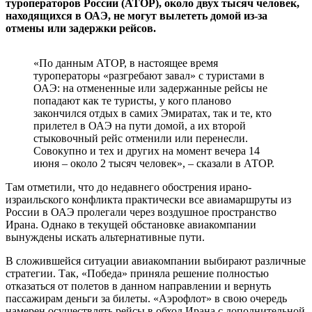
туроператоров России (АТОР), около двух тысяч человек,
находящихся в ОАЭ, не могут вылететь домой из-за
отмены или задержки рейсов.
«По данным АТОР, в настоящее время
туроператоры «разгребают завал» с туристами в
ОАЭ: на отмененные или задержанные рейсы не
попадают как те туристы, у кого планово
закончился отдых в самих Эмиратах, так и те, кто
прилетел в ОАЭ на пути домой, а их второй
стыковочный рейс отменили или перенесли.
Совокупно и тех и других на момент вечера 14
июня – около 2 тысяч человек», – сказали в АТОР.
Там отметили, что до недавнего обострения ирано-
израильского конфликта практически все авиамаршруты из
России в ОАЭ пролегали через воздушное пространство
Ирана. Однако в текущей обстановке авиакомпании
вынуждены искать альтернативные пути.
В сложившейся ситуации авиакомпании выбирают различные
стратегии. Так, «Победа» приняла решение полностью
отказаться от полетов в данном направлении и вернуть
пассажирам деньги за билеты. «Аэрофлот» в свою очередь
намерен осуществлять рейсы в обход Ирана с дополнительной