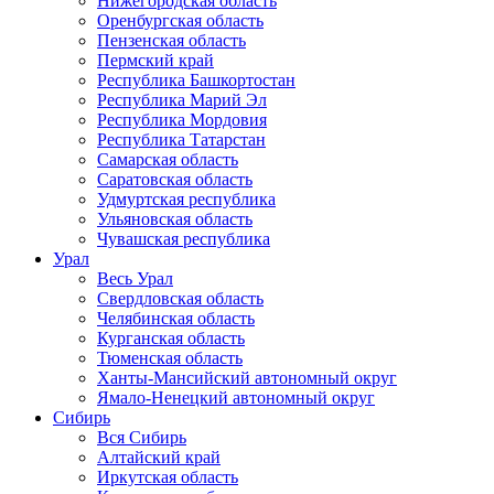
Нижегородская область
Оренбургская область
Пензенская область
Пермский край
Республика Башкортостан
Республика Марий Эл
Республика Мордовия
Республика Татарстан
Самарская область
Саратовская область
Удмуртская республика
Ульяновская область
Чувашская республика
Урал
Весь Урал
Свердловская область
Челябинская область
Курганская область
Тюменская область
Ханты-Мансийский автономный округ
Ямало-Ненецкий автономный округ
Сибирь
Вся Сибирь
Алтайский край
Иркутская область