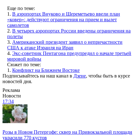
Еще по теме:
1.
В аэропортах Внуково и Шереметьево ввели план
«ковер»: действуют ограничения на прием и вылет
самолетов
2.
В четырех аэропортах России введены ограничения на
полеты
3.
Американский президент заявил о непричастности
США к атаке Израиля на Иран
4.
Экс-советник Пентагона предупредил о начале третьей
мировой войны
Сюжет по теме:
1.
Конфликт на Ближнем Востоке
Подписывайтесь на наш канал в
Дзене
, чтобы быть в курсе
новостей дня.
Реклама
Новости
17:34
Розы в Новом Петергофе: сквер на Привокзальной площади
украсили 770 кустов