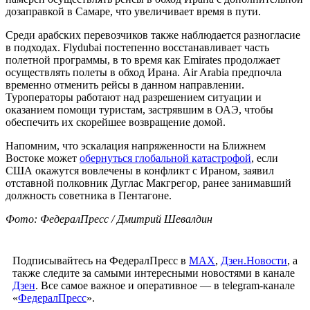
дозаправкой в Самаре, что увеличивает время в пути.
Среди арабских перевозчиков также наблюдается разногласие
в подходах. Flydubai постепенно восстанавливает часть
полетной программы, в то время как Emirates продолжает
осуществлять полеты в обход Ирана. Air Arabia предпочла
временно отменить рейсы в данном направлении.
Туроператоры работают над разрешением ситуации и
оказанием помощи туристам, застрявшим в ОАЭ, чтобы
обеспечить их скорейшее возвращение домой.
Напомним, что эскалация напряженности на Ближнем
Востоке может
обернуться глобальной катастрофой
, если
США окажутся вовлечены в конфликт с Ираном, заявил
отставной полковник Дуглас Макгрегор, ранее занимавший
должность советника в Пентагоне.
Фото: ФедералПресс / Дмитрий Шевалдин
Подписывайтесь на ФедералПресс в
МАХ
,
Дзен.Новости
, а
также следите за самыми интересными новостями в канале
Дзен
. Все самое важное и оперативное — в telegram-канале
«
ФедералПресс
».