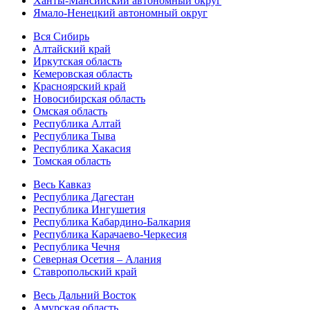
Ханты-Мансийский автономный округ
Ямало-Ненецкий автономный округ
Вся Сибирь
Алтайский край
Иркутская область
Кемеровская область
Красноярский край
Новосибирская область
Омская область
Республика Алтай
Республика Тыва
Республика Хакасия
Томская область
Весь Кавказ
Республика Дагестан
Республика Ингушетия
Республика Кабардино-Балкария
Республика Карачаево-Черкесия
Республика Чечня
Северная Осетия – Алания
Ставропольский край
Весь Дальний Восток
Амурская область