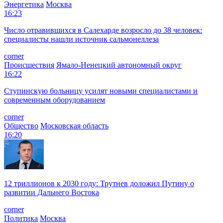
Энергетика
Москва
16:23
Число отравившихся в Салехарде возросло до 38 человек:
специалисты нашли источник сальмонеллеза
corner
Происшествия
Ямало-Ненецкий автономный округ
16:22
Ступинскую больницу усилят новыми специалистами и
современным оборудованием
corner
Общество
Московская область
16:20
12 триллионов к 2030 году: Трутнев доложил Путину о
развитии Дальнего Востока
corner
Политика
Москва