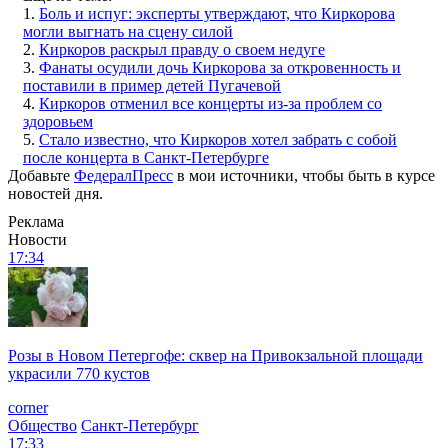
1.
Боль и испуг: эксперты утверждают, что Киркорова
могли выгнать на сцену силой
2.
Киркоров раскрыл правду о своем недуге
3.
Фанаты осудили дочь Киркорова за откровенность и
поставили в пример детей Пугачевой
4.
Киркоров отменил все концерты из-за проблем со
здоровьем
5.
Стало известно, что Киркоров хотел забрать с собой
после концерта в Санкт-Петербурге
Добавьте
ФедералПресс
в мои источники, чтобы быть в курсе
новостей дня.
Реклама
Новости
17:34
Розы в Новом Петергофе: сквер на Привокзальной площади
украсили 770 кустов
corner
Общество
Санкт-Петербург
17:33