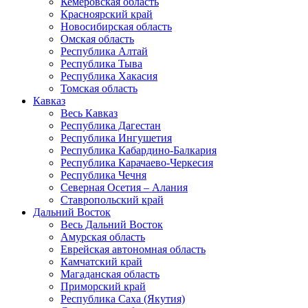
Кемеровская область
Красноярский край
Новосибирская область
Омская область
Республика Алтай
Республика Тыва
Республика Хакасия
Томская область
Кавказ
Весь Кавказ
Республика Дагестан
Республика Ингушетия
Республика Кабардино-Балкария
Республика Карачаево-Черкесия
Республика Чечня
Северная Осетия – Алания
Ставропольский край
Дальний Восток
Весь Дальний Восток
Амурская область
Еврейская автономная область
Камчатский край
Магаданская область
Приморский край
Республика Саха (Якутия)