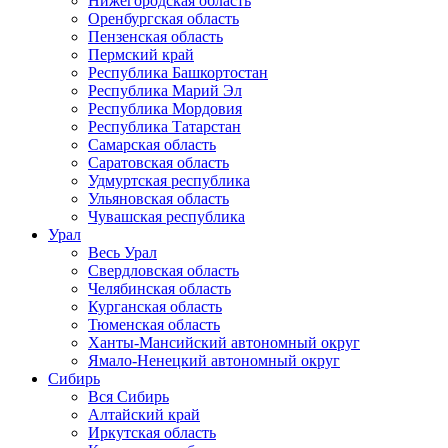
Нижегородская область
Оренбургская область
Пензенская область
Пермский край
Республика Башкортостан
Республика Марий Эл
Республика Мордовия
Республика Татарстан
Самарская область
Саратовская область
Удмуртская республика
Ульяновская область
Чувашская республика
Урал
Весь Урал
Свердловская область
Челябинская область
Курганская область
Тюменская область
Ханты-Мансийский автономный округ
Ямало-Ненецкий автономный округ
Сибирь
Вся Сибирь
Алтайский край
Иркутская область