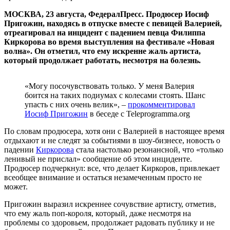
МОСКВА, 23 августа, ФедералПресс. Продюсер Иосиф
Пригожин, находясь в отпуске вместе с певицей Валерией,
отреагировал на инцидент с падением певца Филиппа
Киркорова во время выступления на фестивале «Новая
волна». Он отметил, что ему искренне жаль артиста,
который продолжает работать, несмотря на болезнь.
«Могу посочувствовать только. У меня Валерия
боится на таких подиумах с колесами стоять. Шанс
упасть с них очень велик», –
прокомментировал
Иосиф Пригожин
в беседе с Teleprogramma.org
По словам продюсера, хотя они с Валерией в настоящее время
отдыхают и не следят за событиями в шоу-бизнесе, новость о
падении
Киркорова
стала настолько резонансной, что «только
ленивый не прислал» сообщение об этом инциденте.
Продюсер подчеркнул: все, что делает Киркоров, привлекает
всеобщее внимание и остаться незамеченным просто не
может.
Пригожин выразил искреннее сочувствие артисту, отметив,
что ему жаль поп-короля, который, даже несмотря на
проблемы со здоровьем, продолжает радовать публику и не