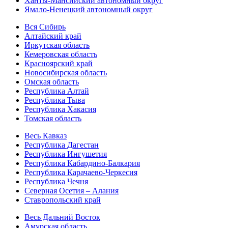
Ханты-Мансийский автономный округ
Ямало-Ненецкий автономный округ
Вся Сибирь
Алтайский край
Иркутская область
Кемеровская область
Красноярский край
Новосибирская область
Омская область
Республика Алтай
Республика Тыва
Республика Хакасия
Томская область
Весь Кавказ
Республика Дагестан
Республика Ингушетия
Республика Кабардино-Балкария
Республика Карачаево-Черкесия
Республика Чечня
Северная Осетия – Алания
Ставропольский край
Весь Дальний Восток
Амурская область