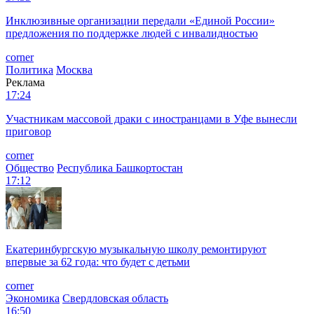
Инклюзивные организации передали «Единой России»
предложения по поддержке людей с инвалидностью
corner
Политика
Москва
Реклама
17:24
Участникам массовой драки с иностранцами в Уфе вынесли
приговор
corner
Общество
Республика Башкортостан
17:12
Екатеринбургскую музыкальную школу ремонтируют
впервые за 62 года: что будет с детьми
corner
Экономика
Свердловская область
16:50