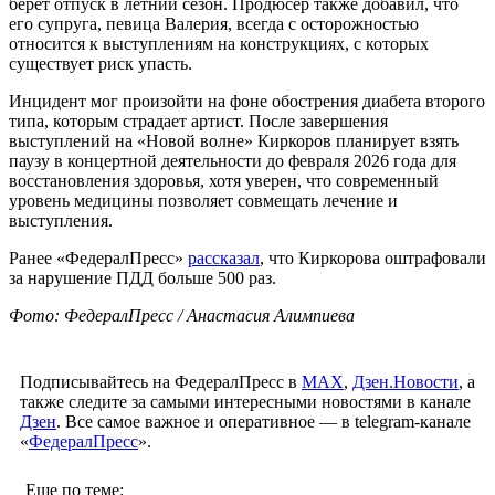
берет отпуск в летний сезон. Продюсер также добавил, что
его супруга, певица Валерия, всегда с осторожностью
относится к выступлениям на конструкциях, с которых
существует риск упасть.
Инцидент мог произойти на фоне обострения диабета второго
типа, которым страдает артист. После завершения
выступлений на «Новой волне» Киркоров планирует взять
паузу в концертной деятельности до февраля 2026 года для
восстановления здоровья, хотя уверен, что современный
уровень медицины позволяет совмещать лечение и
выступления.
Ранее «ФедералПресс»
рассказал
, что Киркорова оштрафовали
за нарушение ПДД больше 500 раз.
Фото: ФедералПресс / Анастасия Алимпиева
Подписывайтесь на ФедералПресс в
МАХ
,
Дзен.Новости
, а
также следите за самыми интересными новостями в канале
Дзен
. Все самое важное и оперативное — в telegram-канале
«
ФедералПресс
».
Еще по теме: