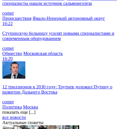
специалисты нашли источник сальмонеллеза
corner
Происшествия
Ямало-Ненецкий автономный округ
16:22
Ступинскую больницу усилят новыми специалистами и
современным оборудованием
corner
Общество
Московская область
16:20
12 триллионов к 2030 году: Трутнев доложил Путину о
развитии Дальнего Востока
corner
Политика
Москва
показать еще [...]
все новости
Актуальные сюжеты