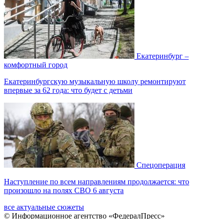
Екатеринбург –
комфортный город
Екатеринбургскую музыкальную школу ремонтируют
впервые за 62 года: что будет с детьми
Спецоперация
Наступление по всем направлениям продолжается: что
произошло на полях СВО 6 августа
все актуальные сюжеты
© Информационное агентство «ФедералПресс»