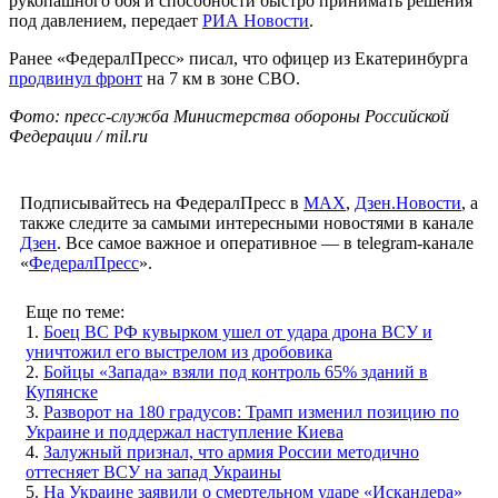
рукопашного боя и способности быстро принимать решения
под давлением, передает
РИА Новости
.
Ранее «ФедералПресс» писал, что офицер из Екатеринбурга
продвинул фронт
на 7 км в зоне СВО.
Фото: пресс-служба Министерства обороны Российской
Федерации / mil.ru
Подписывайтесь на ФедералПресс в
МАХ
,
Дзен.Новости
, а
также следите за самыми интересными новостями в канале
Дзен
. Все самое важное и оперативное — в telegram-канале
«
ФедералПресс
».
Еще по теме:
1.
Боец ВС РФ кувырком ушел от удара дрона ВСУ и
уничтожил его выстрелом из дробовика
2.
Бойцы «Запада» взяли под контроль 65% зданий в
Купянске
3.
Разворот на 180 градусов: Трамп изменил позицию по
Украине и поддержал наступление Киева
4.
Залужный признал, что армия России методично
оттесняет ВСУ на запад Украины
5.
На Украине заявили о смертельном ударе «Искандера»