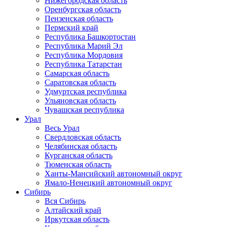
Нижегородская область
Оренбургская область
Пензенская область
Пермский край
Республика Башкортостан
Республика Марий Эл
Республика Мордовия
Республика Татарстан
Самарская область
Саратовская область
Удмуртская республика
Ульяновская область
Чувашская республика
Урал
Весь Урал
Свердловская область
Челябинская область
Курганская область
Тюменская область
Ханты-Мансийский автономный округ
Ямало-Ненецкий автономный округ
Сибирь
Вся Сибирь
Алтайский край
Иркутская область