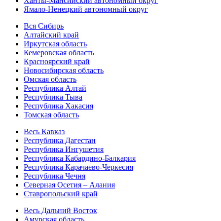
Ханты-Мансийский автономный округ
Ямало-Ненецкий автономный округ
Вся Сибирь
Алтайский край
Иркутская область
Кемеровская область
Красноярский край
Новосибирская область
Омская область
Республика Алтай
Республика Тыва
Республика Хакасия
Томская область
Весь Кавказ
Республика Дагестан
Республика Ингушетия
Республика Кабардино-Балкария
Республика Карачаево-Черкесия
Республика Чечня
Северная Осетия – Алания
Ставропольский край
Весь Дальний Восток
Амурская область