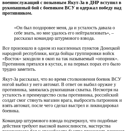
военнослужащий с позывным Якут-За в ДНР вступил в
рукопашный бой с боевиком ВСУ и одержал победу над
противником.
«Он был поздоровее меня, да и усталость давала о
себе знать, но мне удалось его нейтрализовать», –
рассказал командир штурмового взвода.
Все произошло в одном из населенных пунктов Донецкой
народной республики, когда бойцы группировки войск
«Восток» заходили в окоп на так называемый «опорник».
Противник прятался в кустах, и на первых порах его было
трудно заметить.
Якут-За рассказал, что во время столкновения боевик ВСУ
ногой выбил у него автомат. В ответ он выбил оружие у
противника, завязалась рукопашная схватка. Несмотря на
усталость и преимущество силы противника, российский
солдат смог стянуть магазин врага, выбросить патронник и
взять автомат, после чего сделал выстрел и ликвидировал
боевика.
Командир штурмового взвода подчеркнул, что подобные
действия требуют высокой выносливости, мастерства