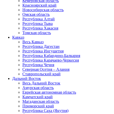
Кемеровская область
Красноярский край
Новосибирская область
Омская область
Республика Алтай
Республика Тыва
Республика Хакасия
Томская область
Кавказ
Весь Кавказ
Республика Дагестан
Республика Ингушетия
Республика Кабардино-Балкария
Республика Карачаево-Черкесия
Республика Чечня
Северная Осетия – Алания
Ставропольский край
Дальний Восток
Весь Дальний Восток
Амурская область
Еврейская автономная область
Камчатский край
Магаданская область
Приморский край
Республика Саха (Якутия)