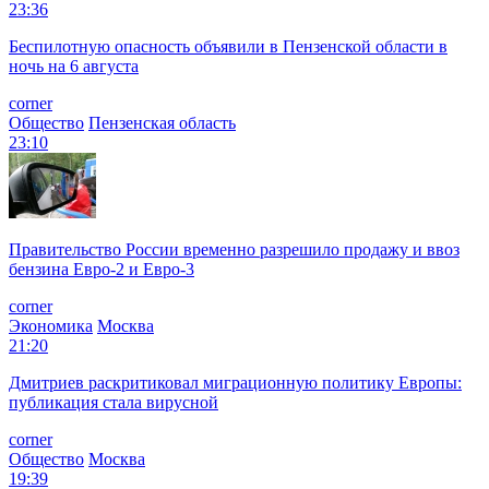
23:36
Беспилотную опасность объявили в Пензенской области в
ночь на 6 августа
corner
Общество
Пензенская область
23:10
Правительство России временно разрешило продажу и ввоз
бензина Евро-2 и Евро-3
corner
Экономика
Москва
21:20
Дмитриев раскритиковал миграционную политику Европы:
публикация стала вирусной
corner
Общество
Москва
19:39