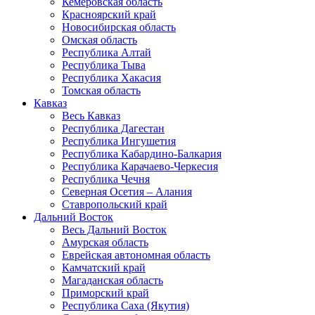
Кемеровская область
Красноярский край
Новосибирская область
Омская область
Республика Алтай
Республика Тыва
Республика Хакасия
Томская область
Кавказ
Весь Кавказ
Республика Дагестан
Республика Ингушетия
Республика Кабардино-Балкария
Республика Карачаево-Черкесия
Республика Чечня
Северная Осетия – Алания
Ставропольский край
Дальний Восток
Весь Дальний Восток
Амурская область
Еврейская автономная область
Камчатский край
Магаданская область
Приморский край
Республика Саха (Якутия)