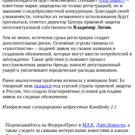
правообладателя будет невозможно, сообщает
«Постньюс»
, –
известные марки защищены не только регистрацией, но и
законами о недобросовестной конкуренции. Благодаря своей
узнаваемости, попытки их незаконного использования будут
пресекаться, отметил директор Центра правовой защиты
интеллектуальной собственности
Владимир Энтин.
Тем не менее, истечение срока регистрации создает
дополнительные риски. Основные угрозы связаны со
«сквоттингом» – подачей заявок на схожие названия и
созданием обозначений, которые могут ввести потребителей в
заблуждение. Такие действия усложняют процесс
восстановления защиты бренда, наносят репутационный
ущерб и увеличивают юридические расходы компании.
Ранее аналогичная проблема возникла у компании Intel. Ее
товарный знак
оказался
под угрозой утраты правовой защиты
в России, что создало благоприятные условия для подачи
заявок на сходные обозначения.
Изображение сгенерировано нейросетью Kandinsky 2.1
Подписывайтесь на ФедералПресс в
МАХ
,
Дзен.Новости
, а
также следите за самыми интересными новостями в канале