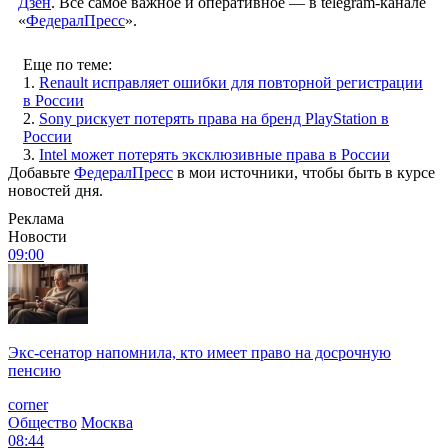
Дзен
. Все самое важное и оперативное — в telegram-канале
«
ФедералПресс
».
Еще по теме:
1.
Renault исправляет ошибки для повторной регистрации
в России
2.
Sony рискует потерять права на бренд PlayStation в
России
3.
Intel может потерять эксклюзивные права в России
Добавьте
ФедералПресс
в мои источники, чтобы быть в курсе
новостей дня.
Реклама
Новости
09:00
Экс-сенатор напомнила, кто имеет право на досрочную
пенсию
corner
Общество
Москва
08:44