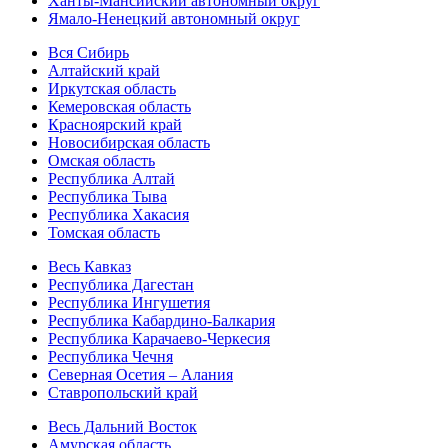
Ханты-Мансийский автономный округ
Ямало-Ненецкий автономный округ
Вся Сибирь
Алтайский край
Иркутская область
Кемеровская область
Красноярский край
Новосибирская область
Омская область
Республика Алтай
Республика Тыва
Республика Хакасия
Томская область
Весь Кавказ
Республика Дагестан
Республика Ингушетия
Республика Кабардино-Балкария
Республика Карачаево-Черкесия
Республика Чечня
Северная Осетия – Алания
Ставропольский край
Весь Дальний Восток
Амурская область