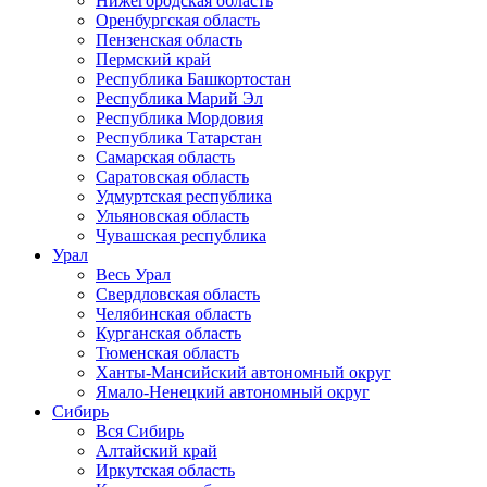
Нижегородская область
Оренбургская область
Пензенская область
Пермский край
Республика Башкортостан
Республика Марий Эл
Республика Мордовия
Республика Татарстан
Самарская область
Саратовская область
Удмуртская республика
Ульяновская область
Чувашская республика
Урал
Весь Урал
Свердловская область
Челябинская область
Курганская область
Тюменская область
Ханты-Мансийский автономный округ
Ямало-Ненецкий автономный округ
Сибирь
Вся Сибирь
Алтайский край
Иркутская область