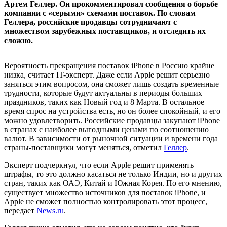
Артем Геллер. Он прокомментировал сообщения о борьбе
компании с «серыми» схемами поставок. По словам
Геллера, российские продавцы сотрудничают с
множеством зарубежных поставщиков, и отследить их
сложно.
Вероятность прекращения поставок iPhone в Россию крайне
низка, считает IT-эксперт. Даже если Apple решит серьезно
заняться этим вопросом, она сможет лишь создать временные
трудности, которые будут актуальны в периоды больших
праздников, таких как Новый год и 8 Марта. В остальное
время спрос на устройства есть, но он более спокойный, и его
можно удовлетворить. Российские продавцы закупают iPhone
в странах с наиболее выгодными ценами по соотношению
валют. В зависимости от рыночной ситуации и времени года
страны-поставщики могут меняться, отметил
Геллер
.
Эксперт подчеркнул, что если Apple решит применять
штрафы, то это должно касаться не только Индии, но и других
стран, таких как ОАЭ, Китай и Южная Корея. По его мнению,
существует множество источников для поставок iPhone, и
Apple не сможет полностью контролировать этот процесс,
передает
News.ru
.