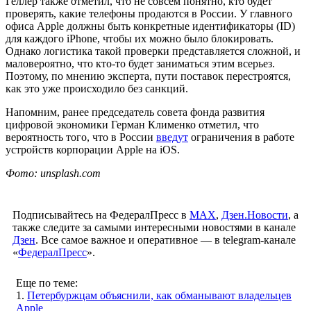
Геллер также отметил, что не совсем понятно, кто будет
проверять, какие телефоны продаются в России. У главного
офиса Apple должны быть конкретные идентификаторы (ID)
для каждого iPhone, чтобы их можно было блокировать.
Однако логистика такой проверки представляется сложной, и
маловероятно, что кто-то будет заниматься этим всерьез.
Поэтому, по мнению эксперта, пути поставок перестроятся,
как это уже происходило без санкций.
Напомним, ранее председатель совета фонда развития
цифровой экономики Герман Клименко отметил, что
вероятность того, что в России
введут
ограничения в работе
устройств корпорации Apple на iOS.
Фото: unsplash.com
Подписывайтесь на ФедералПресс в
МАХ
,
Дзен.Новости
, а
также следите за самыми интересными новостями в канале
Дзен
. Все самое важное и оперативное — в telegram-канале
«
ФедералПресс
».
Еще по теме:
1.
Петербуржцам объяснили, как обманывают владельцев
Apple