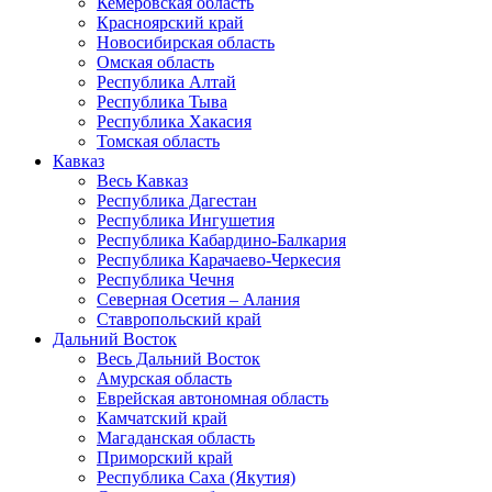
Кемеровская область
Красноярский край
Новосибирская область
Омская область
Республика Алтай
Республика Тыва
Республика Хакасия
Томская область
Кавказ
Весь Кавказ
Республика Дагестан
Республика Ингушетия
Республика Кабардино-Балкария
Республика Карачаево-Черкесия
Республика Чечня
Северная Осетия – Алания
Ставропольский край
Дальний Восток
Весь Дальний Восток
Амурская область
Еврейская автономная область
Камчатский край
Магаданская область
Приморский край
Республика Саха (Якутия)