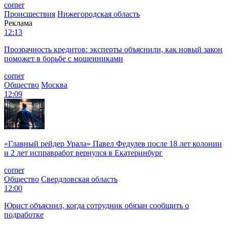
corner
Происшествия
Нижегородская область
Реклама
12:13
Прозрачность кредитов: эксперты объяснили, как новый закон
поможет в борьбе с мошенниками
corner
Общество
Москва
12:09
«Главный рейдер Урала» Павел Федулев после 18 лет колонии
и 2 лет исправработ вернулся в Екатеринбург
corner
Общество
Свердловская область
12:00
Юрист объяснил, когда сотрудник обязан сообщить о
подработке