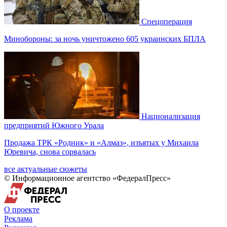
Спецоперация
Минобороны: за ночь уничтожено 605 украинских БПЛА
Национализация
предприятий Южного Урала
Продажа ТРК «Родник» и «Алмаз», изъятых у Михаила
Юревича, снова сорвалась
все актуальные сюжеты
© Информационное агентство «ФедералПресс»
О проекте
Реклама