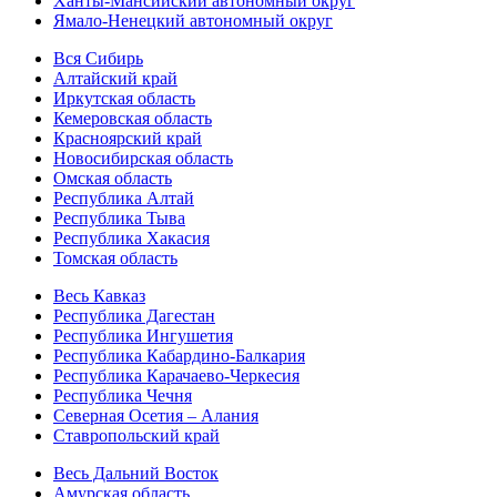
Ханты-Мансийский автономный округ
Ямало-Ненецкий автономный округ
Вся Сибирь
Алтайский край
Иркутская область
Кемеровская область
Красноярский край
Новосибирская область
Омская область
Республика Алтай
Республика Тыва
Республика Хакасия
Томская область
Весь Кавказ
Республика Дагестан
Республика Ингушетия
Республика Кабардино-Балкария
Республика Карачаево-Черкесия
Республика Чечня
Северная Осетия – Алания
Ставропольский край
Весь Дальний Восток
Амурская область