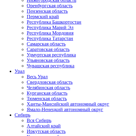
Нижегородская область
Оренбургская область
Пензенская область
Пермский край
Республика Башкортостан
Республика Марий Эл
Республика Мордовия
Республика Татарстан
Самарская область
Саратовская область
Удмуртская республика
Ульяновская область
Чувашская республика
Урал
Весь Урал
Свердловская область
Челябинская область
Курганская область
Тюменская область
Ханты-Мансийский автономный округ
Ямало-Ненецкий автономный округ
Сибирь
Вся Сибирь
Алтайский край
Иркутская область