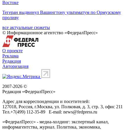
Востоке
Тегеран выдвинул Вашингтону ультиматум по Ормузскому
проливу
все актуальные сюжеты
© Информационное агентство «ФедералПресс»
О проекте
Реклама
Редакция
Авторизация
2007-2026 ©
Редакция «
ФедералПресс
»
Адрес для корреспонденции и посетителей:
127018
, Россия, г.
Москва
,
ул. Полковая, д. 3, стр. 3
, офис 211
Тел.
+7(499) 112-35-89
E-mail:
news@fedpress.ru
«ФедералПресс» - медиа-холдинг: экспертный канал,
информагентства, журнал. Политика, экономика,