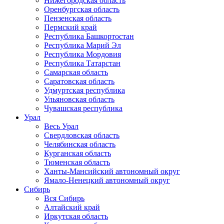
Нижегородская область
Оренбургская область
Пензенская область
Пермский край
Республика Башкортостан
Республика Марий Эл
Республика Мордовия
Республика Татарстан
Самарская область
Саратовская область
Удмуртская республика
Ульяновская область
Чувашская республика
Урал
Весь Урал
Свердловская область
Челябинская область
Курганская область
Тюменская область
Ханты-Мансийский автономный округ
Ямало-Ненецкий автономный округ
Сибирь
Вся Сибирь
Алтайский край
Иркутская область