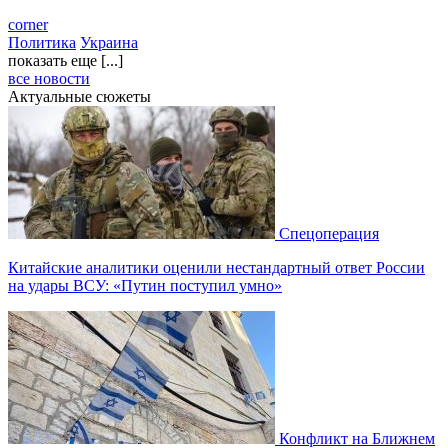
corner
Политика
Украина
показать еще [...]
все новости
Актуальные сюжеты
Спецоперация
Китайские аналитики оценили нестандартный ответ России
на удары ВСУ: «Путин поступил умно»
Конфликт на Ближнем