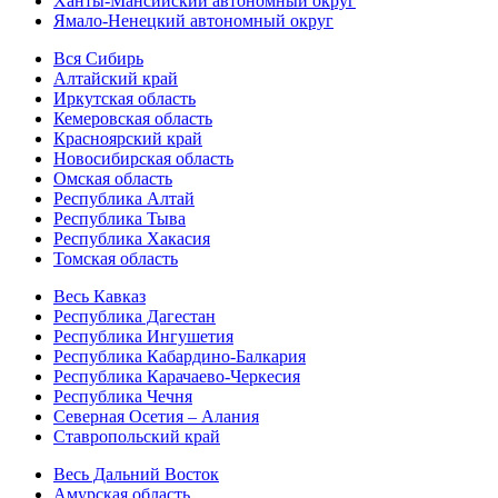
Ханты-Мансийский автономный округ
Ямало-Ненецкий автономный округ
Вся Сибирь
Алтайский край
Иркутская область
Кемеровская область
Красноярский край
Новосибирская область
Омская область
Республика Алтай
Республика Тыва
Республика Хакасия
Томская область
Весь Кавказ
Республика Дагестан
Республика Ингушетия
Республика Кабардино-Балкария
Республика Карачаево-Черкесия
Республика Чечня
Северная Осетия – Алания
Ставропольский край
Весь Дальний Восток
Амурская область