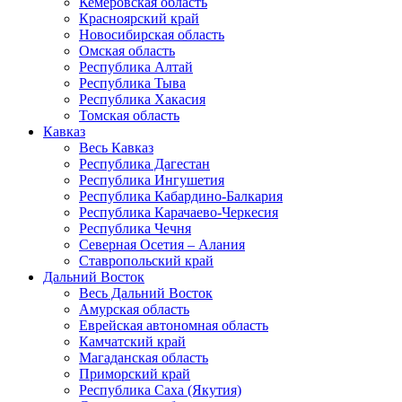
Кемеровская область
Красноярский край
Новосибирская область
Омская область
Республика Алтай
Республика Тыва
Республика Хакасия
Томская область
Кавказ
Весь Кавказ
Республика Дагестан
Республика Ингушетия
Республика Кабардино-Балкария
Республика Карачаево-Черкесия
Республика Чечня
Северная Осетия – Алания
Ставропольский край
Дальний Восток
Весь Дальний Восток
Амурская область
Еврейская автономная область
Камчатский край
Магаданская область
Приморский край
Республика Саха (Якутия)