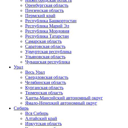
Нижегородская область
Оренбургская область
Пензенская область
Пермский край
Республика Башкортостан
Республика Марий Эл
Республика Мордовия
Республика Татарстан
Самарская область
Саратовская область
Удмуртская республика
Ульяновская область
Чувашская республика
Урал
Весь Урал
Свердловская область
Челябинская область
Курганская область
Тюменская область
Ханты-Мансийский автономный округ
Ямало-Ненецкий автономный округ
Сибирь
Вся Сибирь
Алтайский край
Иркутская область