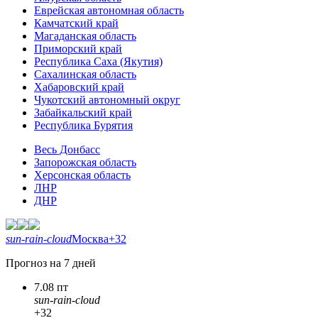
Еврейская автономная область
Камчатский край
Магаданская область
Приморский край
Республика Саха (Якутия)
Сахалинская область
Хабаровский край
Чукотский автономный округ
Забайкальский край
Республика Бурятия
Весь Донбасс
Запорожская область
Херсонская область
ЛНР
ДНР
sun-rain-cloud
Москва
+32
Прогноз на 7 дней
7.08 пт
sun-rain-cloud
+32