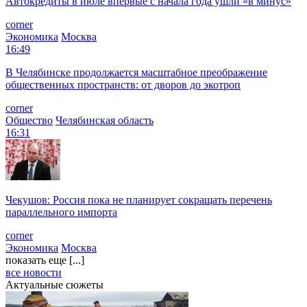
Автокредиты в июле впервые с начала года ушли «в минус»
corner
Экономика
Москва
16:49
В Челябинске продолжается масштабное преображение
общественных пространств: от дворов до экотроп
corner
Общество
Челябинская область
16:31
Чекушов: Россия пока не планирует сокращать перечень
параллельного импорта
corner
Экономика
Москва
показать еще [...]
все новости
Актуальные сюжеты