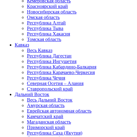
Кемеровская область
Красноярский край
Новосибирская область
Омская область
Республика Алтай
Республика Тыва
Республика Хакасия
Томская область
Кавказ
Весь Кавказ
Республика Дагестан
Республика Ингушетия
Республика Кабардино-Балкария
Республика Карачаево-Черкесия
Республика Чечня
Северная Осетия – Алания
Ставропольский край
Дальний Восток
Весь Дальний Восток
Амурская область
Еврейская автономная область
Камчатский край
Магаданская область
Приморский край
Республика Саха (Якутия)