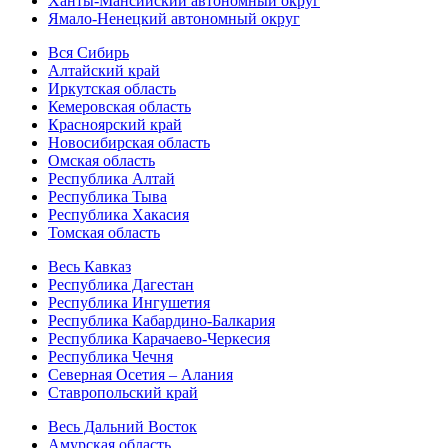
Ханты-Мансийский автономный округ
Ямало-Ненецкий автономный округ
Вся Сибирь
Алтайский край
Иркутская область
Кемеровская область
Красноярский край
Новосибирская область
Омская область
Республика Алтай
Республика Тыва
Республика Хакасия
Томская область
Весь Кавказ
Республика Дагестан
Республика Ингушетия
Республика Кабардино-Балкария
Республика Карачаево-Черкесия
Республика Чечня
Северная Осетия – Алания
Ставропольский край
Весь Дальний Восток
Амурская область