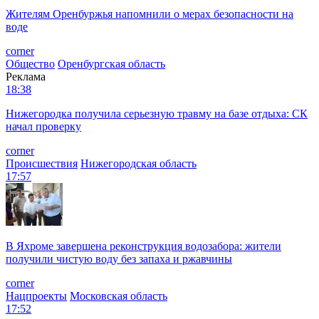
Жителям Оренбуржья напомнили о мерах безопасности на
воде
corner
Общество
Оренбургская область
Реклама
18:38
Нижегородка получила серьезную травму на базе отдыха: СК
начал проверку
corner
Происшествия
Нижегородская область
17:57
В Яхроме завершена реконструкция водозабора: жители
получили чистую воду без запаха и ржавчины
corner
Нацпроекты
Московская область
17:52