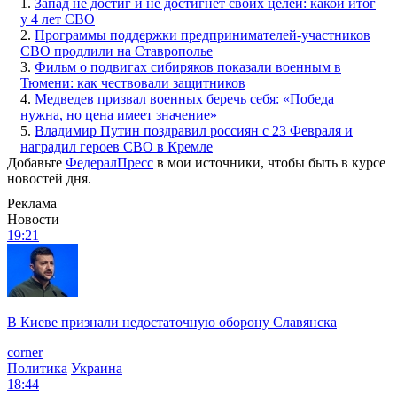
1.
Запад не достиг и не достигнет своих целей: какой итог
у 4 лет СВО
2.
Программы поддержки предпринимателей-участников
СВО продлили на Ставрополье
3.
Фильм о подвигах сибиряков показали военным в
Тюмени: как чествовали защитников
4.
Медведев призвал военных беречь себя: «Победа
нужна, но цена имеет значение»
5.
Владимир Путин поздравил россиян с 23 Февраля и
наградил героев СВО в Кремле
Добавьте
ФедералПресс
в мои источники, чтобы быть в курсе
новостей дня.
Реклама
Новости
19:21
В Киеве признали недостаточную оборону Славянска
corner
Политика
Украина
18:44