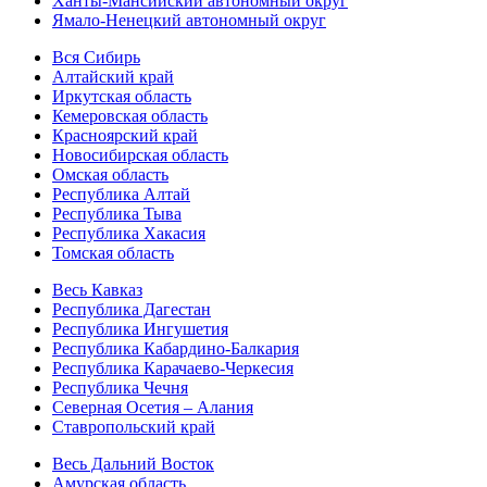
Ханты-Мансийский автономный округ
Ямало-Ненецкий автономный округ
Вся Сибирь
Алтайский край
Иркутская область
Кемеровская область
Красноярский край
Новосибирская область
Омская область
Республика Алтай
Республика Тыва
Республика Хакасия
Томская область
Весь Кавказ
Республика Дагестан
Республика Ингушетия
Республика Кабардино-Балкария
Республика Карачаево-Черкесия
Республика Чечня
Северная Осетия – Алания
Ставропольский край
Весь Дальний Восток
Амурская область