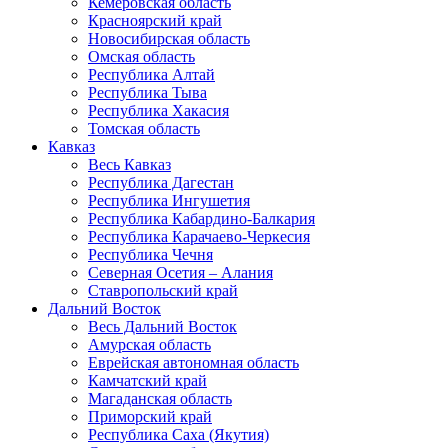
Кемеровская область
Красноярский край
Новосибирская область
Омская область
Республика Алтай
Республика Тыва
Республика Хакасия
Томская область
Кавказ
Весь Кавказ
Республика Дагестан
Республика Ингушетия
Республика Кабардино-Балкария
Республика Карачаево-Черкесия
Республика Чечня
Северная Осетия – Алания
Ставропольский край
Дальний Восток
Весь Дальний Восток
Амурская область
Еврейская автономная область
Камчатский край
Магаданская область
Приморский край
Республика Саха (Якутия)