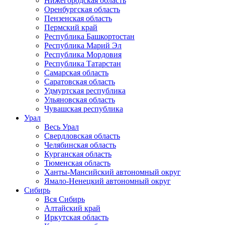
Нижегородская область
Оренбургская область
Пензенская область
Пермский край
Республика Башкортостан
Республика Марий Эл
Республика Мордовия
Республика Татарстан
Самарская область
Саратовская область
Удмуртская республика
Ульяновская область
Чувашская республика
Урал
Весь Урал
Свердловская область
Челябинская область
Курганская область
Тюменская область
Ханты-Мансийский автономный округ
Ямало-Ненецкий автономный округ
Сибирь
Вся Сибирь
Алтайский край
Иркутская область