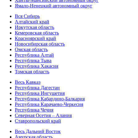
Ханты-Мансийский автономный округ
Ямало-Ненецкий автономный округ
Вся Сибирь
Алтайский край
Иркутская область
Кемеровская область
Красноярский край
Новосибирская область
Омская область
Республика Алтай
Республика Тыва
Республика Хакасия
Томская область
Весь Кавказ
Республика Дагестан
Республика Ингушетия
Республика Кабардино-Балкария
Республика Карачаево-Черкесия
Республика Чечня
Северная Осетия – Алания
Ставропольский край
Весь Дальний Восток
Амурская область