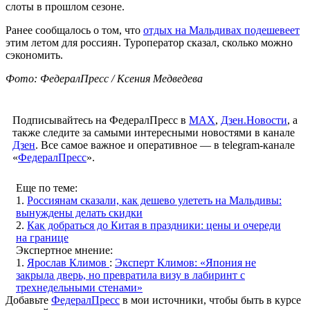
слоты в прошлом сезоне.
Ранее сообщалось о том, что
отдых на Мальдивах подешевеет
этим летом для россиян. Туроператор сказал, сколько можно
сэкономить.
Фото: ФедералПресс / Ксения Медведева
Подписывайтесь на ФедералПресс в
МАХ
,
Дзен.Новости
, а
также следите за самыми интересными новостями в канале
Дзен
. Все самое важное и оперативное — в telegram-канале
«
ФедералПресс
».
Еще по теме:
1.
Россиянам сказали, как дешево улететь на Мальдивы:
вынуждены делать скидки
2.
Как добраться до Китая в праздники: цены и очереди
на границе
Экспертное мнение:
1.
Ярослав Климов
:
Эксперт Климов: «Япония не
закрыла дверь, но превратила визу в лабиринт с
трехнедельными стенами»
Добавьте
ФедералПресс
в мои источники, чтобы быть в курсе