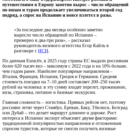
путешествиям в Европу заметно вырос – число обращений
по визам и турам продолжает увеличиваться второй год
подряд, а спрос на Испанию и вовсе взлетел в разы.
«За последние два месяца особенно заметно
выросло число обращений по Испании –
примерно в два-три раза», – рассказал
руководитель визового агентства Егор Кайль в
разговоре с
НСН
.
По данным Euractiv, в 2025 году страны ЕС выдали россиянам
более 620 тысяч виз – максимум с 2022 года и на 10% больше,
чем годом ранее. Наиболее популярные направления –
Италия, Франция, Испания, Греция и Германия. Средняя
стоимость поездки на 7–10 дней составляет 200–250 тысяч
рублей на человека: в эту сумму входят перелет, проживание,
виза, страховка, питание и базовые экскурсии.
Главная сложность – логистика. Прямых рейсов нет, поэтому
россияне летят через Стамбул, Ереван, Баку, Тбилиси, Белград
или Дубай – это делает маршрут длиннее и дороже. Рост
интереса к Испании эксперт объясняет двумя факторами:
традиционной популярностью направления и отложенным
спросом туристов, которые не смогли получить визовые