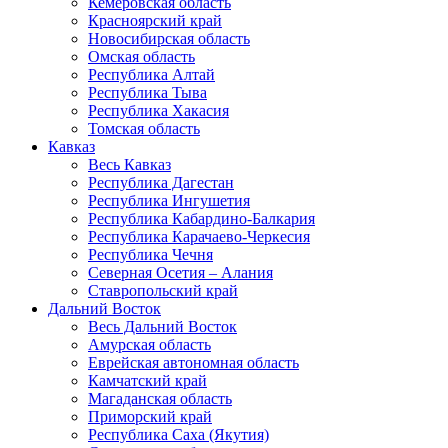
Кемеровская область
Красноярский край
Новосибирская область
Омская область
Республика Алтай
Республика Тыва
Республика Хакасия
Томская область
Кавказ
Весь Кавказ
Республика Дагестан
Республика Ингушетия
Республика Кабардино-Балкария
Республика Карачаево-Черкесия
Республика Чечня
Северная Осетия – Алания
Ставропольский край
Дальний Восток
Весь Дальний Восток
Амурская область
Еврейская автономная область
Камчатский край
Магаданская область
Приморский край
Республика Саха (Якутия)