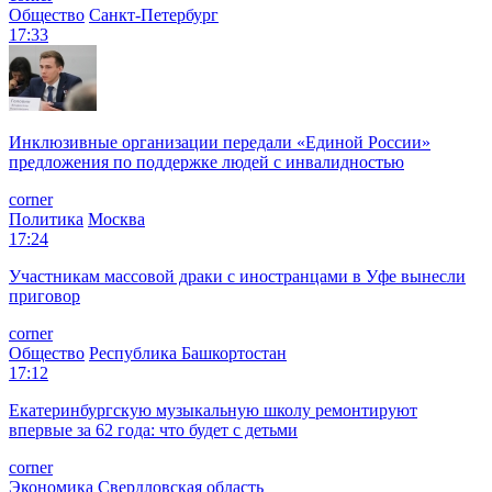
Общество
Санкт-Петербург
17:33
Инклюзивные организации передали «Единой России»
предложения по поддержке людей с инвалидностью
corner
Политика
Москва
17:24
Участникам массовой драки с иностранцами в Уфе вынесли
приговор
corner
Общество
Республика Башкортостан
17:12
Екатеринбургскую музыкальную школу ремонтируют
впервые за 62 года: что будет с детьми
corner
Экономика
Свердловская область