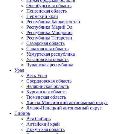
Нижегородская область
Оренбургская область
Пензенская область
Пермский край
Республика Башкортостан
Республика Марий Эл
Республика Мордовия
Республика Татарстан
Самарская область
Саратовская область
Удмуртская республика
Ульяновская область
Чувашская республика
Урал
Весь Урал
Свердловская область
Челябинская область
Курганская область
Тюменская область
Ханты-Мансийский автономный округ
Ямало-Ненецкий автономный округ
Сибирь
Вся Сибирь
Алтайский край
Иркутская область