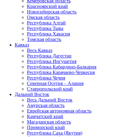
Кемеровская область
Красноярский край
Новосибирская область
Омская область
Республика Алтай
Республика Тыва
Республика Хакасия
Томская область
Кавказ
Весь Кавказ
Республика Дагестан
Республика Ингушетия
Республика Кабардино-Балкария
Республика Карачаево-Черкесия
Республика Чечня
Северная Осетия – Алания
Ставропольский край
Дальний Восток
Весь Дальний Восток
Амурская область
Еврейская автономная область
Камчатский край
Магаданская область
Приморский край
Республика Саха (Якутия)