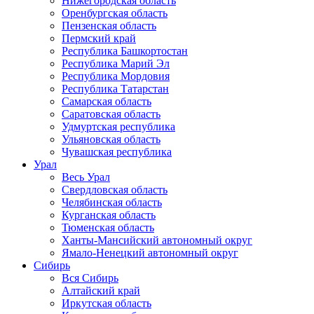
Нижегородская область
Оренбургская область
Пензенская область
Пермский край
Республика Башкортостан
Республика Марий Эл
Республика Мордовия
Республика Татарстан
Самарская область
Саратовская область
Удмуртская республика
Ульяновская область
Чувашская республика
Урал
Весь Урал
Свердловская область
Челябинская область
Курганская область
Тюменская область
Ханты-Мансийский автономный округ
Ямало-Ненецкий автономный округ
Сибирь
Вся Сибирь
Алтайский край
Иркутская область