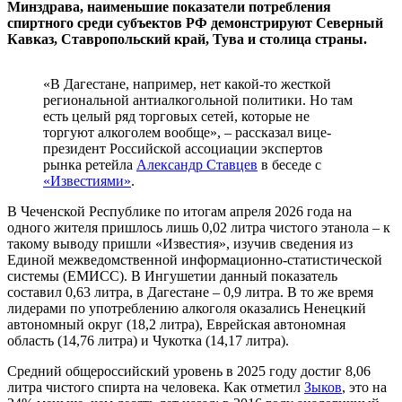
Минздрава, наименьшие показатели потребления
спиртного среди субъектов РФ демонстрируют Северный
Кавказ, Ставропольский край, Тува и столица страны.
«В Дагестане, например, нет какой-то жесткой
региональной антиалкогольной политики. Но там
есть целый ряд торговых сетей, которые не
торгуют алкоголем вообще», – рассказал вице-
президент Российской ассоциации экспертов
рынка ретейла
Александр Ставцев
в беседе с
«Известиями»
.
В Чеченской Республике по итогам апреля 2026 года на
одного жителя пришлось лишь 0,02 литра чистого этанола – к
такому выводу пришли «Известия», изучив сведения из
Единой межведомственной информационно-статистической
системы (ЕМИСС). В Ингушетии данный показатель
составил 0,63 литра, в Дагестане – 0,9 литра. В то же время
лидерами по употреблению алкоголя оказались Ненецкий
автономный округ (18,2 литра), Еврейская автономная
область (14,76 литра) и Чукотка (14,17 литра).
Средний общероссийский уровень в 2025 году достиг 8,06
литра чистого спирта на человека. Как отметил
Зыков
, это на