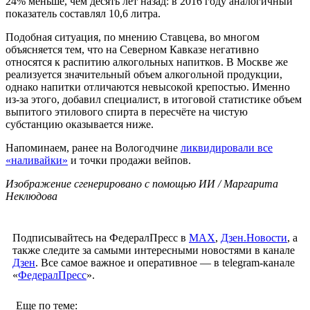
24% меньше, чем десять лет назад: в 2016 году аналогичный
показатель составлял 10,6 литра.
Подобная ситуация, по мнению Ставцева, во многом
объясняется тем, что на Северном Кавказе негативно
относятся к распитию алкогольных напитков. В Москве же
реализуется значительный объем алкогольной продукции,
однако напитки отличаются невысокой крепостью. Именно
из-за этого, добавил специалист, в итоговой статистике объем
выпитого этилового спирта в пересчёте на чистую
субстанцию оказывается ниже.
Напоминаем, ранее на Вологодчине
ликвидировали все
«наливайки»
и точки продажи вейпов.
Изображение сгенерировано с помощью ИИ / Маргарита
Неклюдова
Подписывайтесь на ФедералПресс в
МАХ
,
Дзен.Новости
, а
также следите за самыми интересными новостями в канале
Дзен
. Все самое важное и оперативное — в telegram-канале
«
ФедералПресс
».
Еще по теме: