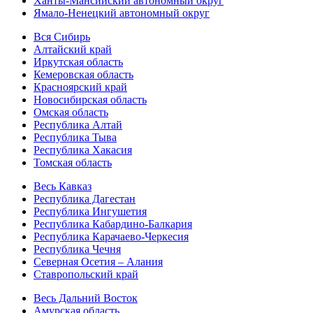
Ханты-Мансийский автономный округ
Ямало-Ненецкий автономный округ
Вся Сибирь
Алтайский край
Иркутская область
Кемеровская область
Красноярский край
Новосибирская область
Омская область
Республика Алтай
Республика Тыва
Республика Хакасия
Томская область
Весь Кавказ
Республика Дагестан
Республика Ингушетия
Республика Кабардино-Балкария
Республика Карачаево-Черкесия
Республика Чечня
Северная Осетия – Алания
Ставропольский край
Весь Дальний Восток
Амурская область