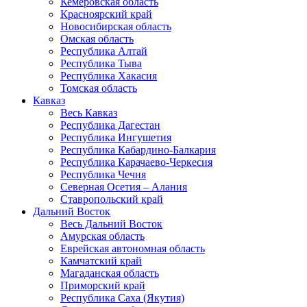
Кемеровская область
Красноярский край
Новосибирская область
Омская область
Республика Алтай
Республика Тыва
Республика Хакасия
Томская область
Кавказ
Весь Кавказ
Республика Дагестан
Республика Ингушетия
Республика Кабардино-Балкария
Республика Карачаево-Черкесия
Республика Чечня
Северная Осетия – Алания
Ставропольский край
Дальний Восток
Весь Дальний Восток
Амурская область
Еврейская автономная область
Камчатский край
Магаданская область
Приморский край
Республика Саха (Якутия)