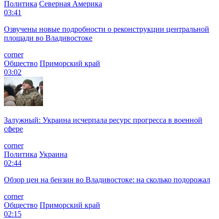
Политика
Северная Америка
03:41
Озвучены новые подробности о реконструкции центральной
площади во Владивостоке
corner
Общество
Приморский край
03:02
Залужный: Украина исчерпала ресурс прогресса в военной
сфере
corner
Политика
Украина
02:44
Обзор цен на бензин во Владивостоке: на сколько подорожал
corner
Общество
Приморский край
02:15