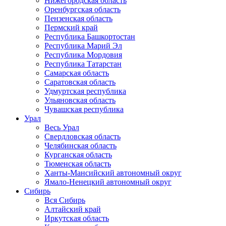
Нижегородская область
Оренбургская область
Пензенская область
Пермский край
Республика Башкортостан
Республика Марий Эл
Республика Мордовия
Республика Татарстан
Самарская область
Саратовская область
Удмуртская республика
Ульяновская область
Чувашская республика
Урал
Весь Урал
Свердловская область
Челябинская область
Курганская область
Тюменская область
Ханты-Мансийский автономный округ
Ямало-Ненецкий автономный округ
Сибирь
Вся Сибирь
Алтайский край
Иркутская область