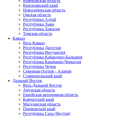
Кемеровская область
Красноярский край
Новосибирская область
Омская область
Республика Алтай
Республика Тыва
Республика Хакасия
Томская область
Кавказ
Весь Кавказ
Республика Дагестан
Республика Ингушетия
Республика Кабардино-Балкария
Республика Карачаево-Черкесия
Республика Чечня
Северная Осетия – Алания
Ставропольский край
Дальний Восток
Весь Дальний Восток
Амурская область
Еврейская автономная область
Камчатский край
Магаданская область
Приморский край
Республика Саха (Якутия)