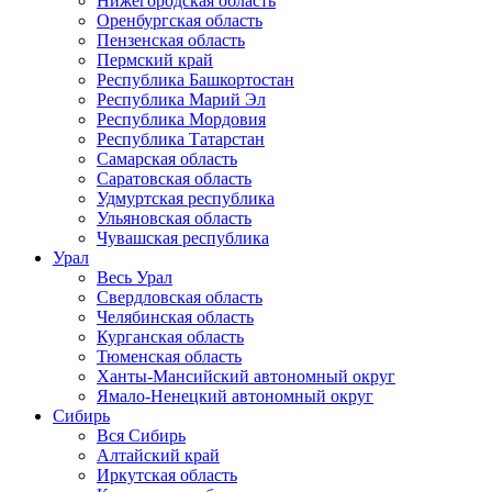
Нижегородская область
Оренбургская область
Пензенская область
Пермский край
Республика Башкортостан
Республика Марий Эл
Республика Мордовия
Республика Татарстан
Самарская область
Саратовская область
Удмуртская республика
Ульяновская область
Чувашская республика
Урал
Весь Урал
Свердловская область
Челябинская область
Курганская область
Тюменская область
Ханты-Мансийский автономный округ
Ямало-Ненецкий автономный округ
Сибирь
Вся Сибирь
Алтайский край
Иркутская область