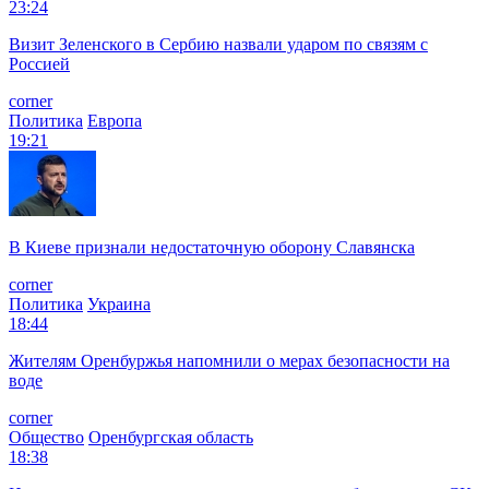
23:24
Визит Зеленского в Сербию назвали ударом по связям с
Россией
corner
Политика
Европа
19:21
В Киеве признали недостаточную оборону Славянска
corner
Политика
Украина
18:44
Жителям Оренбуржья напомнили о мерах безопасности на
воде
corner
Общество
Оренбургская область
18:38