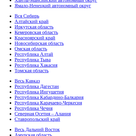
Ханты-Мансийский автономный округ
Ямало-Ненецкий автономный округ
Вся Сибирь
Алтайский край
Иркутская область
Кемеровская область
Красноярский край
Новосибирская область
Омская область
Республика Алтай
Республика Тыва
Республика Хакасия
Томская область
Весь Кавказ
Республика Дагестан
Республика Ингушетия
Республика Кабардино-Балкария
Республика Карачаево-Черкесия
Республика Чечня
Северная Осетия – Алания
Ставропольский край
Весь Дальний Восток
Амурская область