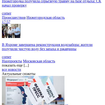
Нижегородка получила серьезную травму на базе отдыха: СК
начал проверку
corner
Происшествия
Нижегородская область
17:57
В Яхроме завершена реконструкция водозабора: жители
получили чистую воду без запаха и ржавчины
corner
Нацпроекты
Московская область
показать еще [...]
все новости
Актуальные сюжеты