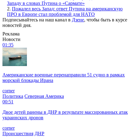
Западу в словах Путина о «Сармате»
2.
Пожалел весь Запад: ответ Путина на американскую
ПРО в Европе стал проблемой для НАТО
Подписывайтесь на наш канал в
Дзене
, чтобы быть в курсе
новостей дня.
Реклама
Новости
01:35
Американские военные перенаправили 51 судно в рамках
морской блокады Ирана
corner
Политика
Северная Америка
00:51
Двое детей ранены в ДНР в результате массированных атак
украинских дронов
corner
Происшествия
ДНР