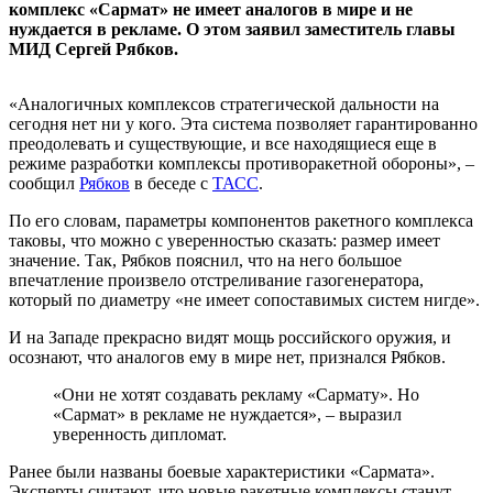
комплекс «Сармат» не имеет аналогов в мире и не
нуждается в рекламе. О этом заявил заместитель главы
МИД Сергей Рябков.
«Аналогичных комплексов стратегической дальности на
сегодня нет ни у кого. Эта система позволяет гарантированно
преодолевать и существующие, и все находящиеся еще в
режиме разработки комплексы противоракетной обороны», –
сообщил
Рябков
в беседе с
ТАСС
.
По его словам, параметры компонентов ракетного комплекса
таковы, что можно с уверенностью сказать: размер имеет
значение. Так, Рябков пояснил, что на него большое
впечатление произвело отстреливание газогенератора,
который по диаметру «не имеет сопоставимых систем нигде».
И на Западе прекрасно видят мощь российского оружия, и
осознают, что аналогов ему в мире нет, признался Рябков.
«Они не хотят создавать рекламу «Сармату». Но
«Сармат» в рекламе не нуждается», – выразил
уверенность дипломат.
Ранее были названы боевые характеристики «Сармата».
Эксперты считают, что новые ракетные комплексы станут