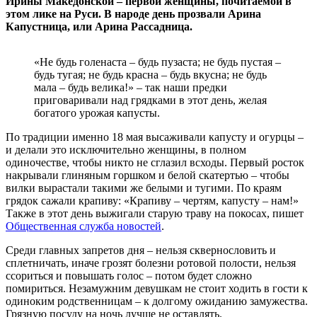
Ирины Македонской – первой женщины, почитаемой в
этом лике на Руси. В народе день прозвали Арина
Капустница, или Арина Рассадница.
«Не будь голенаста – будь пузаста; не будь пустая –
будь тугая; не будь красна – будь вкусна; не будь
мала – будь велика!» – так наши предки
приговаривали над грядками в этот день, желая
богатого урожая капусты.
По традиции именно 18 мая высаживали капусту и огурцы –
и делали это исключительно женщины, в полном
одиночестве, чтобы никто не сглазил всходы. Первый росток
накрывали глиняным горшком и белой скатертью – чтобы
вилки вырастали такими же белыми и тугими. По краям
грядок сажали крапиву: «Крапиву – чертям, капусту – нам!»
Также в этот день выжигали старую траву на покосах, пишет
Общественная служба новостей
.
Среди главных запретов дня – нельзя сквернословить и
сплетничать, иначе грозят болезни ротовой полости, нельзя
ссориться и повышать голос – потом будет сложно
помириться. Незамужним девушкам не стоит ходить в гости к
одиноким родственницам – к долгому ожиданию замужества.
Грязную посуду на ночь лучше не оставлять.