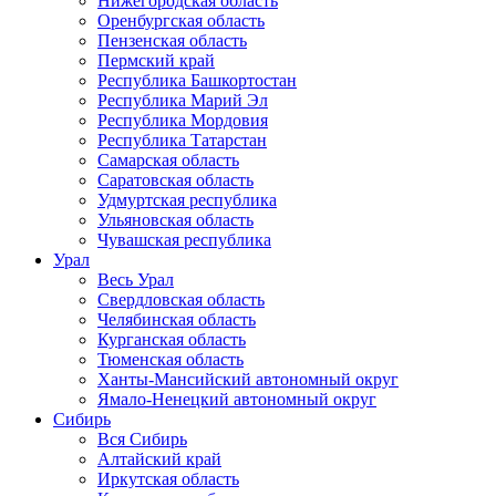
Нижегородская область
Оренбургская область
Пензенская область
Пермский край
Республика Башкортостан
Республика Марий Эл
Республика Мордовия
Республика Татарстан
Самарская область
Саратовская область
Удмуртская республика
Ульяновская область
Чувашская республика
Урал
Весь Урал
Свердловская область
Челябинская область
Курганская область
Тюменская область
Ханты-Мансийский автономный округ
Ямало-Ненецкий автономный округ
Сибирь
Вся Сибирь
Алтайский край
Иркутская область