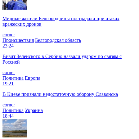
Мирные жители Белгородчины пострадали при атаках
вражеских дронов
corner
Происшествия
Белгородская область
23:24
Визит Зеленского в Сербию назвали ударом по связям с
Россией
corner
Политика
Европа
19:21
В Киеве признали недостаточную оборону Славянска
corner
Политика
Украина
18:44