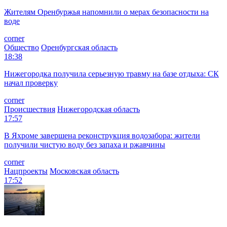
Жителям Оренбуржья напомнили о мерах безопасности на
воде
corner
Общество
Оренбургская область
18:38
Нижегородка получила серьезную травму на базе отдыха: СК
начал проверку
corner
Происшествия
Нижегородская область
17:57
В Яхроме завершена реконструкция водозабора: жители
получили чистую воду без запаха и ржавчины
corner
Нацпроекты
Московская область
17:52