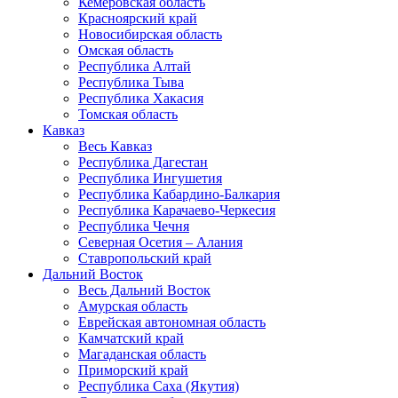
Кемеровская область
Красноярский край
Новосибирская область
Омская область
Республика Алтай
Республика Тыва
Республика Хакасия
Томская область
Кавказ
Весь Кавказ
Республика Дагестан
Республика Ингушетия
Республика Кабардино-Балкария
Республика Карачаево-Черкесия
Республика Чечня
Северная Осетия – Алания
Ставропольский край
Дальний Восток
Весь Дальний Восток
Амурская область
Еврейская автономная область
Камчатский край
Магаданская область
Приморский край
Республика Саха (Якутия)