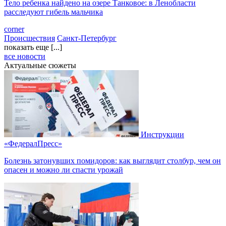
Тело ребенка найдено на озере Танковое: в Ленобласти
расследуют гибель мальчика
corner
Происшествия
Санкт-Петербург
показать еще [...]
все новости
Актуальные сюжеты
Инструкции
«ФедералПресс»
Болезнь затонувших помидоров: как выглядит столбур, чем он
опасен и можно ли спасти урожай