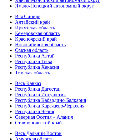
Ханты-Мансийский автономный округ
Ямало-Ненецкий автономный округ
Вся Сибирь
Алтайский край
Иркутская область
Кемеровская область
Красноярский край
Новосибирская область
Омская область
Республика Алтай
Республика Тыва
Республика Хакасия
Томская область
Весь Кавказ
Республика Дагестан
Республика Ингушетия
Республика Кабардино-Балкария
Республика Карачаево-Черкесия
Республика Чечня
Северная Осетия – Алания
Ставропольский край
Весь Дальний Восток
Амурская область