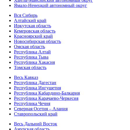
Ханты-Мансийский автономный округ
Ямало-Ненецкий автономный округ
Вся Сибирь
Алтайский край
Иркутская область
Кемеровская область
Красноярский край
Новосибирская область
Омская область
Республика Алтай
Республика Тыва
Республика Хакасия
Томская область
Весь Кавказ
Республика Дагестан
Республика Ингушетия
Республика Кабардино-Балкария
Республика Карачаево-Черкесия
Республика Чечня
Северная Осетия – Алания
Ставропольский край
Весь Дальний Восток
Амурская область