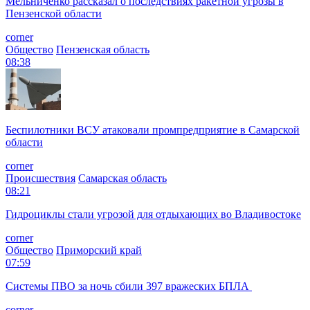
Мельниченко рассказал о последствиях ракетной угрозы в
Пензенской области
corner
Общество
Пензенская область
08:38
Беспилотники ВСУ атаковали промпредприятие в Самарской
области
corner
Происшествия
Самарская область
08:21
Гидроциклы стали угрозой для отдыхающих во Владивостоке
corner
Общество
Приморский край
07:59
Системы ПВО за ночь сбили 397 вражеских БПЛА
corner