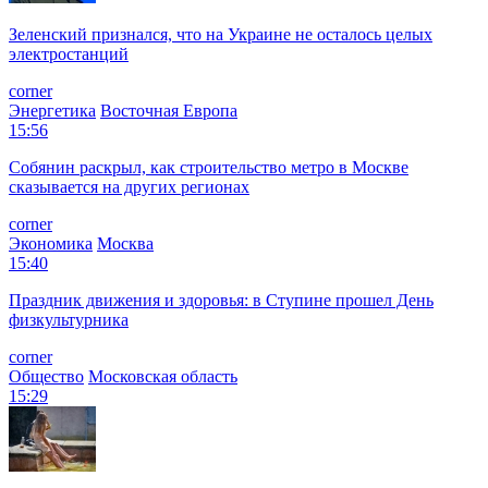
Зеленский признался, что на Украине не осталось целых
электростанций
corner
Энергетика
Восточная Европа
15:56
Собянин раскрыл, как строительство метро в Москве
сказывается на других регионах
corner
Экономика
Москва
15:40
Праздник движения и здоровья: в Ступине прошел День
физкультурника
corner
Общество
Московская область
15:29