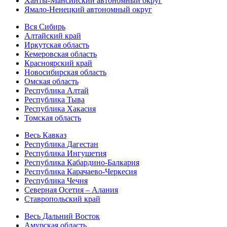
Ханты-Мансийский автономный округ
Ямало-Ненецкий автономный округ
Вся Сибирь
Алтайский край
Иркутская область
Кемеровская область
Красноярский край
Новосибирская область
Омская область
Республика Алтай
Республика Тыва
Республика Хакасия
Томская область
Весь Кавказ
Республика Дагестан
Республика Ингушетия
Республика Кабардино-Балкария
Республика Карачаево-Черкесия
Республика Чечня
Северная Осетия – Алания
Ставропольский край
Весь Дальний Восток
Амурская область