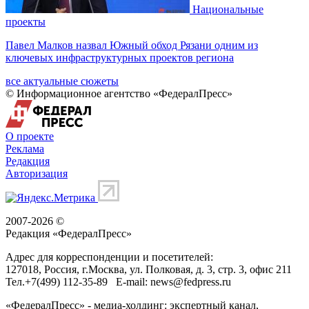
Национальные
проекты
Павел Малков назвал Южный обход Рязани одним из
ключевых инфраструктурных проектов региона
все актуальные сюжеты
© Информационное агентство «ФедералПресс»
О проекте
Реклама
Редакция
Авторизация
2007-2026 ©
Редакция «
ФедералПресс
»
Адрес для корреспонденции и посетителей:
127018
, Россия, г.
Москва
,
ул. Полковая, д. 3, стр. 3
, офис 211
Тел.
+7(499) 112-35-89
E-mail:
news@fedpress.ru
«ФедералПресс» - медиа-холдинг: экспертный канал,