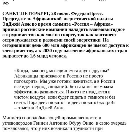
РФ
САНКТ-ПЕТЕРБУРГ, 28 июля, ФедералПресс.
Председатель Африканской энергетической палаты
ЭнДжей Аюк во время саммита «Россия – Африка»
призвал российские компании наладить взаимовыгодное
сотрудничество как можно скорее, так как континент
остро нуждается в развитии своей энергетики. На
сегодняшний день 600 млн африканцев не имеют доступа к
электричеству, а к 2030 году население африканских стран
вырастет до 1,6 млрд человек.
«Когда, наконец, мы сдвинемся друг с другом?
Африканцы приезжают в Россию не просто
поговорить. Мы уже готовы жениться, а в России
все идет период свиданий. Без газа мы не можем
эффективно развиваться. Никто не нуждается в
чистом воздухе, если будет сидеть в темноте и без
света. Пора действовать – и действовать быстро!»
– отметил ЭнДжей Аюк.
Министр горнодобывающей промышленности и
углеводородов Гвинеи Антонио Обуру Ондо, в свою очередь,
пожаловался, что у них возникали трудности при