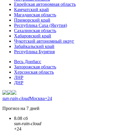
Еврейская автономная область
Камчатский край
Магаданская область
Приморский край
Республика Саха (Якутия)
Сахалинская область
Хабаровский край
Чукотский автономный округ
Забайкальский край
Республика Бурятия
Весь Донбасс
Запорожская область
Херсонская область
ЛНР
ДНР
sun-rain-cloud
Москва
+24
Прогноз на 7 дней
8.08 сб
sun-rain-cloud
+24