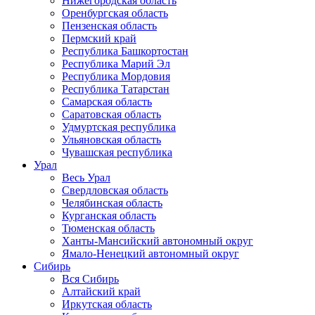
Нижегородская область
Оренбургская область
Пензенская область
Пермский край
Республика Башкортостан
Республика Марий Эл
Республика Мордовия
Республика Татарстан
Самарская область
Саратовская область
Удмуртская республика
Ульяновская область
Чувашская республика
Урал
Весь Урал
Свердловская область
Челябинская область
Курганская область
Тюменская область
Ханты-Мансийский автономный округ
Ямало-Ненецкий автономный округ
Сибирь
Вся Сибирь
Алтайский край
Иркутская область