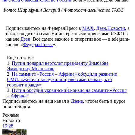
Фото: Шарифулин Валерий / Фотохост-агентство ТАСС
Подписывайтесь на ФедералПресс в
МАХ
,
Дзен.Новости
, а
также следите за самыми интересными новостями СЗФО в
канале
Дзен
. Все самое важное и оперативное — в telegram-
канале «
ФедералПресс
».
Еще по теме:
1.
Путин подарил вертолет президенту Зимбабве
Эммерсону Мнангагве
2.
На саммите «Россия – Африка» обсудили развитие
СМИ: «Жители заслужили право сами решать, кто
говорит правду»
3.
Путин обсудил украинский кризис на саммите «Россия
– Африка»
Подписывайтесь на наш канал в
Дзене
, чтобы быть в курсе
новостей дня.
Реклама
Новости
19:28