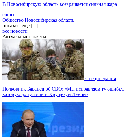
В Новосибирскую область возвращается сильная жара
corner
Общество
Новосибирская область
показать еще [...]
все новости
Актуальные сюжеты
Спецоперация
Полковник Баранец об СВО: «Мы исправляем ту ошибку,
которую допустили и Хрущев, и Ленин»