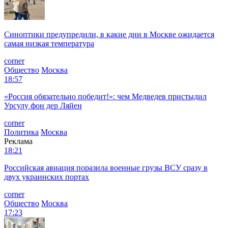
Синоптики предупредили, в какие дни в Москве ожидается
самая низкая температура
corner
Общество
Москва
18:57
«Россия обязательно победит!»: чем Медведев пристыдил
Урсулу фон дер Ляйен
corner
Политика
Москва
Реклама
18:21
Российская авиация поразила военные грузы ВСУ сразу в
двух украинских портах
corner
Общество
Москва
17:23