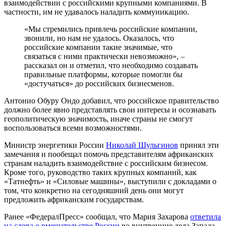
взаимодействии с российскими крупными компаниями. В
частности, им не удавалось наладить коммуникацию.
«Мы стремились привлечь российские компании,
звонили, но нам не удалось. Оказалось, что
российские компании такие значимые, что
связаться с ними практически невозможно», –
рассказал он и отметил, что необходимо создавать
правильные платформы, которые помогли бы
«достучаться» до российских бизнесменов.
Антонио Обуру Ондо добавил, что российское правительство
должно более явно представлять свои интересы и осознавать
геополитическую значимость, иначе страны не смогут
воспользоваться всеми возможностями.
Министр энергетики России
Николай Шульгинов
принял эти
замечания и пообещал помочь представителям африканских
странам наладить взаимодействие с российским бизнесом.
Кроме того, руководство таких крупных компаний, как
«Татнефть» и «Силовые машины», выступили с докладами о
том, что конкретно на сегодняшний день они могут
предложить африканским государствам.
Ранее «ФедералПресс» сообщал, что Мария Захарова
ответила
на слова о вмешательстве России
во внутренние дела Запада.