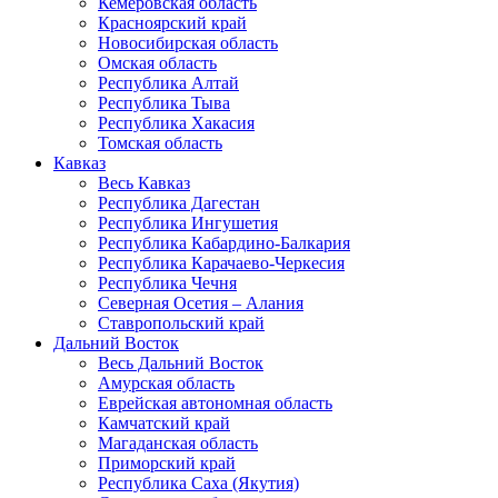
Кемеровская область
Красноярский край
Новосибирская область
Омская область
Республика Алтай
Республика Тыва
Республика Хакасия
Томская область
Кавказ
Весь Кавказ
Республика Дагестан
Республика Ингушетия
Республика Кабардино-Балкария
Республика Карачаево-Черкесия
Республика Чечня
Северная Осетия – Алания
Ставропольский край
Дальний Восток
Весь Дальний Восток
Амурская область
Еврейская автономная область
Камчатский край
Магаданская область
Приморский край
Республика Саха (Якутия)