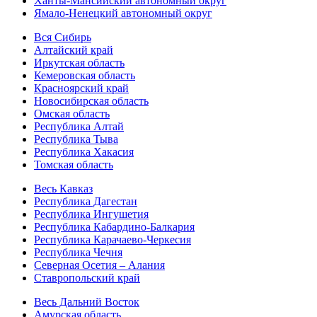
Ханты-Мансийский автономный округ
Ямало-Ненецкий автономный округ
Вся Сибирь
Алтайский край
Иркутская область
Кемеровская область
Красноярский край
Новосибирская область
Омская область
Республика Алтай
Республика Тыва
Республика Хакасия
Томская область
Весь Кавказ
Республика Дагестан
Республика Ингушетия
Республика Кабардино-Балкария
Республика Карачаево-Черкесия
Республика Чечня
Северная Осетия – Алания
Ставропольский край
Весь Дальний Восток
Амурская область