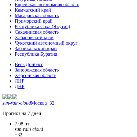
Еврейская автономная область
Камчатский край
Магаданская область
Приморский край
Республика Саха (Якутия)
Сахалинская область
Хабаровский край
Чукотский автономный округ
Забайкальский край
Республика Бурятия
Весь Донбасс
Запорожская область
Херсонская область
ЛНР
ДНР
sun-rain-cloud
Москва
+32
Прогноз на 7 дней
7.08 пт
sun-rain-cloud
+32