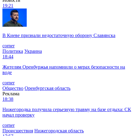
Новости
19:21
В Киеве признали недостаточную оборону Славянска
corner
Политика
Украина
18:44
Жителям Оренбуржья напомнили о мерах безопасности на
воде
corner
Общество
Оренбургская область
Реклама
18:38
Нижегородка получила серьезную травму на базе отдыха: СК
начал проверку
corner
Происшествия
Нижегородская область