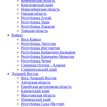
Кемеровская область
Красноярский край
Новосибирская область
Омская область
Республика Алтай
Республика Тыва
Республика Хакасия
Томская область
Кавказ
Весь Кавказ
Республика Дагестан
Республика Ингушетия
Республика Кабардино-Балкария
Республика Карачаево-Черкесия
Республика Чечня
Северная Осетия – Алания
Ставропольский край
Дальний Восток
Весь Дальний Восток
Амурская область
Еврейская автономная область
Камчатский край
Магаданская область
Приморский край
Республика Саха (Якутия)