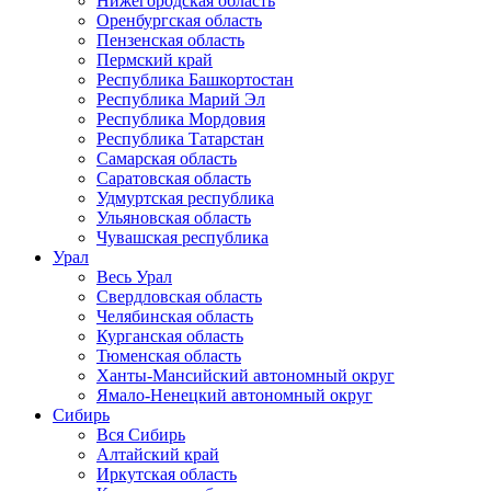
Нижегородская область
Оренбургская область
Пензенская область
Пермский край
Республика Башкортостан
Республика Марий Эл
Республика Мордовия
Республика Татарстан
Самарская область
Саратовская область
Удмуртская республика
Ульяновская область
Чувашская республика
Урал
Весь Урал
Свердловская область
Челябинская область
Курганская область
Тюменская область
Ханты-Мансийский автономный округ
Ямало-Ненецкий автономный округ
Сибирь
Вся Сибирь
Алтайский край
Иркутская область