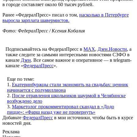
в городе составляет около 60 тысяч рублей.
Ранее «ФедералПресс» писал о том,
насколько в Петербурге
выросла зарплата шавермистов.
Фото: ФедералПресс / Ксения Кобалия
Подписывайтесь на ФедералПресс в
МАХ
,
Дзен.Новости
, а
также следите за самыми интересными новостями СЗФО в
канале
Дзен
. Все самое важное и оперативное — в telegram-
канале «
ФедералПресс
».
Еще по теме:
1.
Екатеринбуржцы стали экономить на свадьбах: ценник
начинается с полумиллиона
2.
После отравления школьников шаурмой в Челябинске
возбуждено дело
3.
Маркетолог прокомментировал скандал в «Додо
пицце»: «Фарш назад уже не провернуть»
Добавьте
ФедералПресс
в мои источники, чтобы быть в курсе
новостей дня.
Реклама