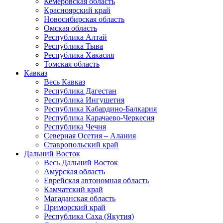
Кемеровская область
Красноярский край
Новосибирская область
Омская область
Республика Алтай
Республика Тыва
Республика Хакасия
Томская область
Кавказ
Весь Кавказ
Республика Дагестан
Республика Ингушетия
Республика Кабардино-Балкария
Республика Карачаево-Черкесия
Республика Чечня
Северная Осетия – Алания
Ставропольский край
Дальний Восток
Весь Дальний Восток
Амурская область
Еврейская автономная область
Камчатский край
Магаданская область
Приморский край
Республика Саха (Якутия)