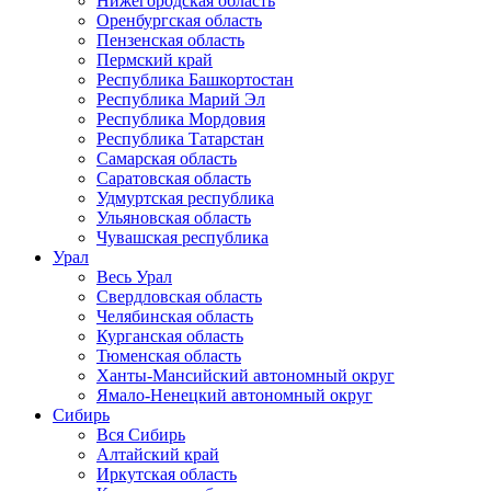
Нижегородская область
Оренбургская область
Пензенская область
Пермский край
Республика Башкортостан
Республика Марий Эл
Республика Мордовия
Республика Татарстан
Самарская область
Саратовская область
Удмуртская республика
Ульяновская область
Чувашская республика
Урал
Весь Урал
Свердловская область
Челябинская область
Курганская область
Тюменская область
Ханты-Мансийский автономный округ
Ямало-Ненецкий автономный округ
Сибирь
Вся Сибирь
Алтайский край
Иркутская область