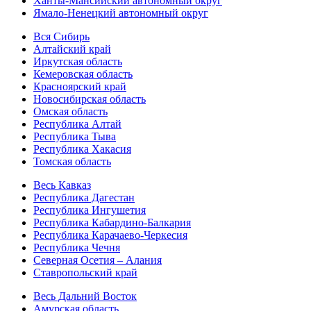
Ханты-Мансийский автономный округ
Ямало-Ненецкий автономный округ
Вся Сибирь
Алтайский край
Иркутская область
Кемеровская область
Красноярский край
Новосибирская область
Омская область
Республика Алтай
Республика Тыва
Республика Хакасия
Томская область
Весь Кавказ
Республика Дагестан
Республика Ингушетия
Республика Кабардино-Балкария
Республика Карачаево-Черкесия
Республика Чечня
Северная Осетия – Алания
Ставропольский край
Весь Дальний Восток
Амурская область