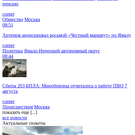
пенсию
corner
Общество
Москва
08:51
Артюхов анонсировал восьмой «Честный маршрут» по Ямалу
corner
Политика
Ямало-Ненецкий автономный округ
08:44
Сбиты 203 БПЛА: Минобороны отчиталось о работе ПВО 7
августа
corner
Происшествия
Москва
показать еще [...]
все новости
Актуальные сюжеты