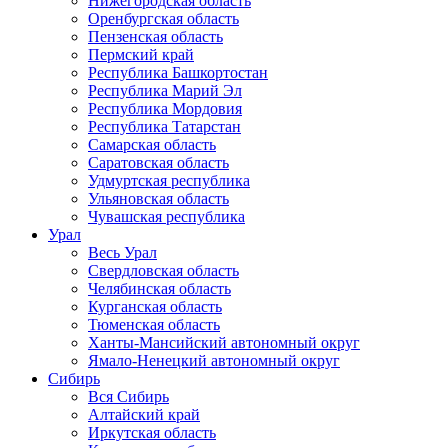
Нижегородская область
Оренбургская область
Пензенская область
Пермский край
Республика Башкортостан
Республика Марий Эл
Республика Мордовия
Республика Татарстан
Самарская область
Саратовская область
Удмуртская республика
Ульяновская область
Чувашская республика
Урал
Весь Урал
Свердловская область
Челябинская область
Курганская область
Тюменская область
Ханты-Мансийский автономный округ
Ямало-Ненецкий автономный округ
Сибирь
Вся Сибирь
Алтайский край
Иркутская область