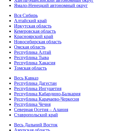
Ханты-Мансийский автономный округ
Ямало-Ненецкий автономный округ
Вся Сибирь
Алтайский край
Иркутская область
Кемеровская область
Красноярский край
Новосибирская область
Омская область
Республика Алтай
Республика Тыва
Республика Хакасия
Томская область
Весь Кавказ
Республика Дагестан
Республика Ингушетия
Республика Кабардино-Балкария
Республика Карачаево-Черкесия
Республика Чечня
Северная Осетия – Алания
Ставропольский край
Весь Дальний Восток
Амурская область