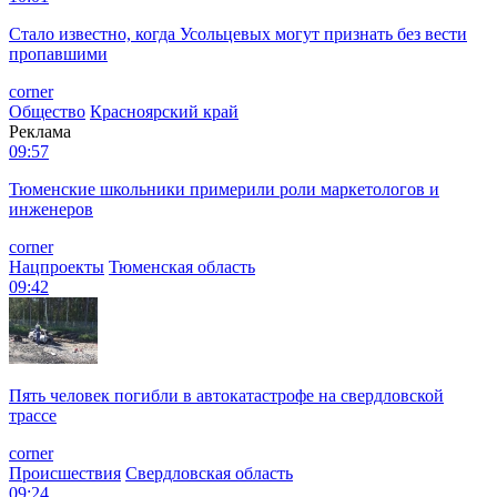
Стало известно, когда Усольцевых могут признать без вести
пропавшими
corner
Общество
Красноярский край
Реклама
09:57
Тюменские школьники примерили роли маркетологов и
инженеров
corner
Нацпроекты
Тюменская область
09:42
Пять человек погибли в автокатастрофе на свердловской
трассе
corner
Происшествия
Свердловская область
09:24