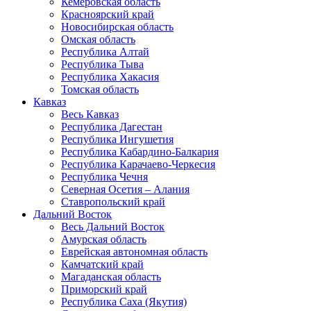
Кемеровская область
Красноярский край
Новосибирская область
Омская область
Республика Алтай
Республика Тыва
Республика Хакасия
Томская область
Кавказ
Весь Кавказ
Республика Дагестан
Республика Ингушетия
Республика Кабардино-Балкария
Республика Карачаево-Черкесия
Республика Чечня
Северная Осетия – Алания
Ставропольский край
Дальний Восток
Весь Дальний Восток
Амурская область
Еврейская автономная область
Камчатский край
Магаданская область
Приморский край
Республика Саха (Якутия)