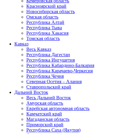
Кемеровская область
Красноярский край
Новосибирская область
Омская область
Республика Алтай
Республика Тыва
Республика Хакасия
Томская область
Кавказ
Весь Кавказ
Республика Дагестан
Республика Ингушетия
Республика Кабардино-Балкария
Республика Карачаево-Черкесия
Республика Чечня
Северная Осетия – Алания
Ставропольский край
Дальний Восток
Весь Дальний Восток
Амурская область
Еврейская автономная область
Камчатский край
Магаданская область
Приморский край
Республика Саха (Якутия)