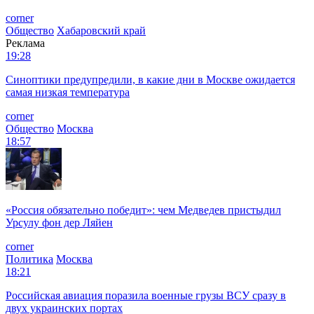
corner
Общество
Хабаровский край
Реклама
19:28
Синоптики предупредили, в какие дни в Москве ожидается
самая низкая температура
corner
Общество
Москва
18:57
«Россия обязательно победит»: чем Медведев пристыдил
Урсулу фон дер Ляйен
corner
Политика
Москва
18:21
Российская авиация поразила военные грузы ВСУ сразу в
двух украинских портах