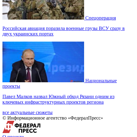
Спецоперация
Российская авиация поразила военные грузы ВСУ сразу в
двух украинских портах
Национальные
проекты
Павел Малков назвал Южный обход Рязани одним из
ключевых инфраструктурных проектов региона
все актуальные сюжеты
© Информационное агентство «ФедералПресс»
О проекте