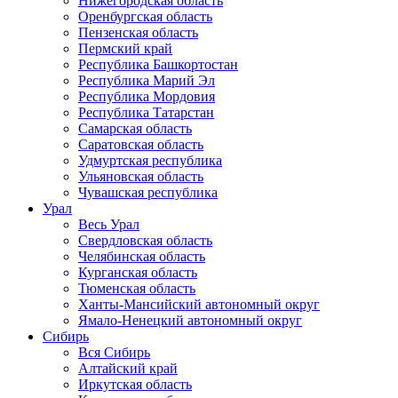
Нижегородская область
Оренбургская область
Пензенская область
Пермский край
Республика Башкортостан
Республика Марий Эл
Республика Мордовия
Республика Татарстан
Самарская область
Саратовская область
Удмуртская республика
Ульяновская область
Чувашская республика
Урал
Весь Урал
Свердловская область
Челябинская область
Курганская область
Тюменская область
Ханты-Мансийский автономный округ
Ямало-Ненецкий автономный округ
Сибирь
Вся Сибирь
Алтайский край
Иркутская область