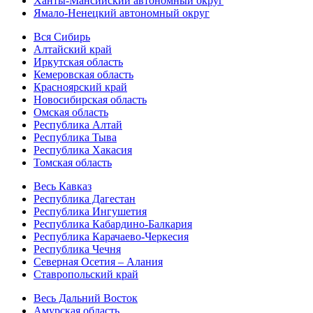
Ханты-Мансийский автономный округ
Ямало-Ненецкий автономный округ
Вся Сибирь
Алтайский край
Иркутская область
Кемеровская область
Красноярский край
Новосибирская область
Омская область
Республика Алтай
Республика Тыва
Республика Хакасия
Томская область
Весь Кавказ
Республика Дагестан
Республика Ингушетия
Республика Кабардино-Балкария
Республика Карачаево-Черкесия
Республика Чечня
Северная Осетия – Алания
Ставропольский край
Весь Дальний Восток
Амурская область