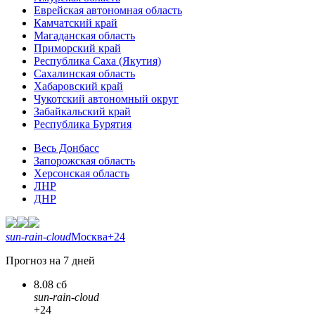
Еврейская автономная область
Камчатский край
Магаданская область
Приморский край
Республика Саха (Якутия)
Сахалинская область
Хабаровский край
Чукотский автономный округ
Забайкальский край
Республика Бурятия
Весь Донбасс
Запорожская область
Херсонская область
ЛНР
ДНР
sun-rain-cloud
Москва
+24
Прогноз на 7 дней
8.08 сб
sun-rain-cloud
+24