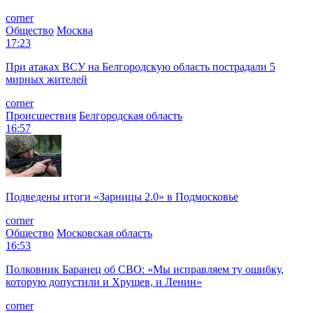
corner
Общество
Москва
17:23
При атаках ВСУ на Белгородскую область пострадали 5
мирных жителей
corner
Происшествия
Белгородская область
16:57
Подведены итоги «Зарницы 2.0» в Подмосковье
corner
Общество
Московская область
16:53
Полковник Баранец об СВО: «Мы исправляем ту ошибку,
которую допустили и Хрущев, и Ленин»
corner