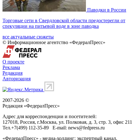
Паводки в России
Торговые сети в Свердловской области предостерегли от
спекуляции на питьевой воде в зоне паводка
все актуальные сюжеты
© Информационное агентство «ФедералПресс»
О проекте
Реклама
Редакция
Авторизация
2007-2026 ©
Редакция «
ФедералПресс
»
Адрес для корреспонденции и посетителей:
127018
, Россия, г.
Москва
,
ул. Полковая, д. 3, стр. 3
, офис 211
Тел.
+7(499) 112-35-89
E-mail:
news@fedpress.ru
«ФедералПресс» - медиа-холдинг: экспертный канал,