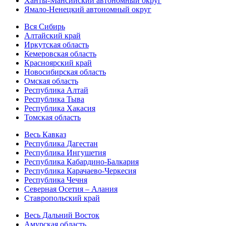
Ханты-Мансийский автономный округ
Ямало-Ненецкий автономный округ
Вся Сибирь
Алтайский край
Иркутская область
Кемеровская область
Красноярский край
Новосибирская область
Омская область
Республика Алтай
Республика Тыва
Республика Хакасия
Томская область
Весь Кавказ
Республика Дагестан
Республика Ингушетия
Республика Кабардино-Балкария
Республика Карачаево-Черкесия
Республика Чечня
Северная Осетия – Алания
Ставропольский край
Весь Дальний Восток
Амурская область