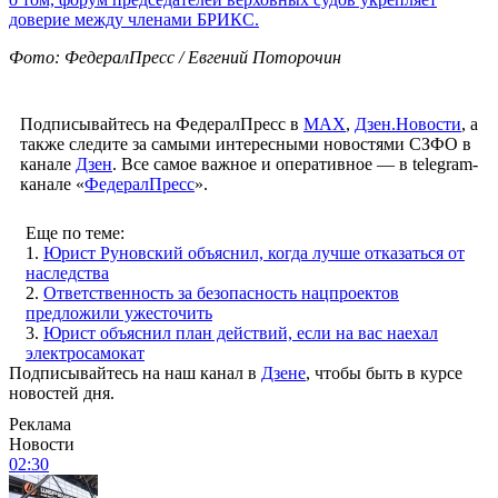
доверие между членами БРИКС.
Фото: ФедералПресс / Евгений Поторочин
Подписывайтесь на ФедералПресс в
МАХ
,
Дзен.Новости
, а
также следите за самыми интересными новостями СЗФО в
канале
Дзен
. Все самое важное и оперативное — в telegram-
канале «
ФедералПресс
».
Еще по теме:
1.
Юрист Руновский объяснил, когда лучше отказаться от
наследства
2.
Ответственность за безопасность нацпроектов
предложили ужесточить
3.
Юрист объяснил план действий, если на вас наехал
электросамокат
Подписывайтесь на наш канал в
Дзене
, чтобы быть в курсе
новостей дня.
Реклама
Новости
02:30