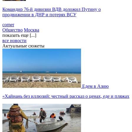
Командир 76-й дивизии ВДВ доложил Путину о
продвижении в ДНР и потерях ВСУ
corner
Общество
Москва
показать еще [...]
все новости
Актуальные сюжеты
Едем в Азию
«Хайнань без иллюзий: честный рассказ о ценах, еде и пляжах