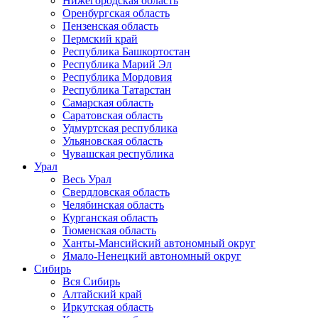
Нижегородская область
Оренбургская область
Пензенская область
Пермский край
Республика Башкортостан
Республика Марий Эл
Республика Мордовия
Республика Татарстан
Самарская область
Саратовская область
Удмуртская республика
Ульяновская область
Чувашская республика
Урал
Весь Урал
Свердловская область
Челябинская область
Курганская область
Тюменская область
Ханты-Мансийский автономный округ
Ямало-Ненецкий автономный округ
Сибирь
Вся Сибирь
Алтайский край
Иркутская область