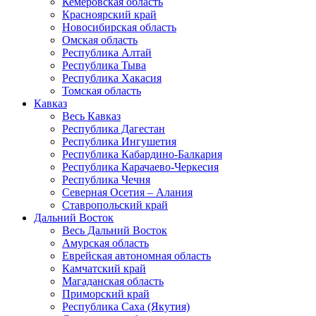
Кемеровская область
Красноярский край
Новосибирская область
Омская область
Республика Алтай
Республика Тыва
Республика Хакасия
Томская область
Кавказ
Весь Кавказ
Республика Дагестан
Республика Ингушетия
Республика Кабардино-Балкария
Республика Карачаево-Черкесия
Республика Чечня
Северная Осетия – Алания
Ставропольский край
Дальний Восток
Весь Дальний Восток
Амурская область
Еврейская автономная область
Камчатский край
Магаданская область
Приморский край
Республика Саха (Якутия)