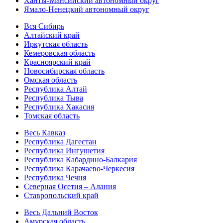
Ханты-Мансийский автономный округ
Ямало-Ненецкий автономный округ
Вся Сибирь
Алтайский край
Иркутская область
Кемеровская область
Красноярский край
Новосибирская область
Омская область
Республика Алтай
Республика Тыва
Республика Хакасия
Томская область
Весь Кавказ
Республика Дагестан
Республика Ингушетия
Республика Кабардино-Балкария
Республика Карачаево-Черкесия
Республика Чечня
Северная Осетия – Алания
Ставропольский край
Весь Дальний Восток
Амурская область