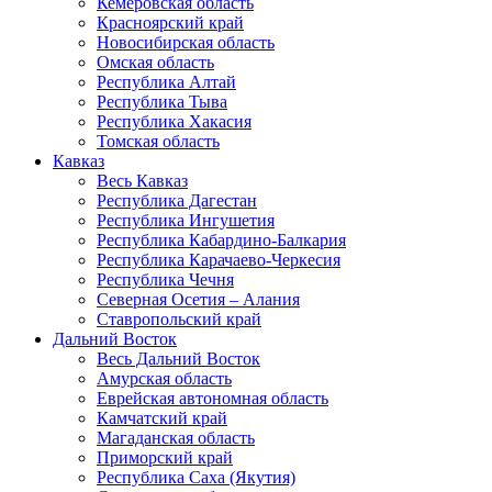
Кемеровская область
Красноярский край
Новосибирская область
Омская область
Республика Алтай
Республика Тыва
Республика Хакасия
Томская область
Кавказ
Весь Кавказ
Республика Дагестан
Республика Ингушетия
Республика Кабардино-Балкария
Республика Карачаево-Черкесия
Республика Чечня
Северная Осетия – Алания
Ставропольский край
Дальний Восток
Весь Дальний Восток
Амурская область
Еврейская автономная область
Камчатский край
Магаданская область
Приморский край
Республика Саха (Якутия)