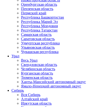
Нижегородская область
Оренбургская область
Пензенская область
Пермский край
Республика Башкортостан
Республика Марий Эл
Республика Мордовия
Республика Татарстан
Самарская область
Саратовская область
Удмуртская республика
Ульяновская область
Чувашская республика
Урал
Весь Урал
Свердловская область
Челябинская область
Курганская область
Тюменская область
Ханты-Мансийский автономный округ
Ямало-Ненецкий автономный округ
Сибирь
Вся Сибирь
Алтайский край
Иркутская область