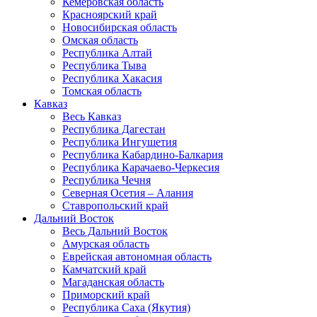
Кемеровская область
Красноярский край
Новосибирская область
Омская область
Республика Алтай
Республика Тыва
Республика Хакасия
Томская область
Кавказ
Весь Кавказ
Республика Дагестан
Республика Ингушетия
Республика Кабардино-Балкария
Республика Карачаево-Черкесия
Республика Чечня
Северная Осетия – Алания
Ставропольский край
Дальний Восток
Весь Дальний Восток
Амурская область
Еврейская автономная область
Камчатский край
Магаданская область
Приморский край
Республика Саха (Якутия)