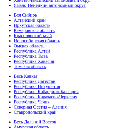
Ханты-Мансийский автономный округ
Ямало-Ненецкий автономный округ
Вся Сибирь
Алтайский край
Иркутская область
Кемеровская область
Красноярский край
Новосибирская область
Омская область
Республика Алтай
Республика Тыва
Республика Хакасия
Томская область
Весь Кавказ
Республика Дагестан
Республика Ингушетия
Республика Кабардино-Балкария
Республика Карачаево-Черкесия
Республика Чечня
Северная Осетия – Алания
Ставропольский край
Весь Дальний Восток
Амурская область