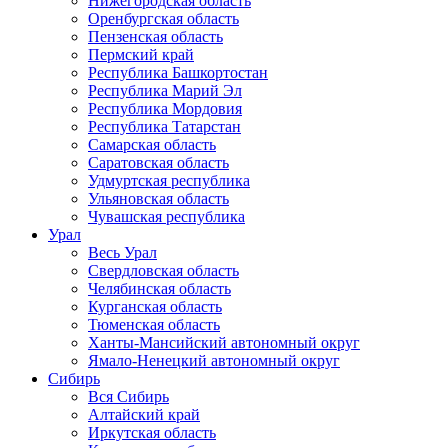
Нижегородская область
Оренбургская область
Пензенская область
Пермский край
Республика Башкортостан
Республика Марий Эл
Республика Мордовия
Республика Татарстан
Самарская область
Саратовская область
Удмуртская республика
Ульяновская область
Чувашская республика
Урал
Весь Урал
Свердловская область
Челябинская область
Курганская область
Тюменская область
Ханты-Мансийский автономный округ
Ямало-Ненецкий автономный округ
Сибирь
Вся Сибирь
Алтайский край
Иркутская область