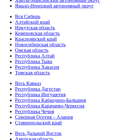
Ханты-Мансийский автономный округ
Ямало-Ненецкий автономный округ
Вся Сибирь
Алтайский край
Иркутская область
Кемеровская область
Красноярский край
Новосибирская область
Омская область
Республика Алтай
Республика Тыва
Республика Хакасия
Томская область
Весь Кавказ
Республика Дагестан
Республика Ингушетия
Республика Кабардино-Балкария
Республика Карачаево-Черкесия
Республика Чечня
Северная Осетия – Алания
Ставропольский край
Весь Дальний Восток
Амурская область