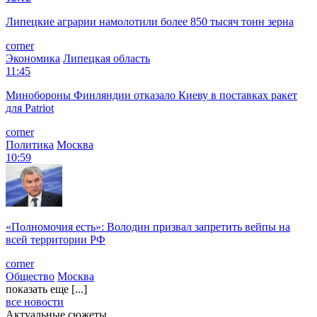
Липецкие аграрии намолотили более 850 тысяч тонн зерна
corner
Экономика
Липецкая область
11:45
Минобороны Финляндии отказало Киеву в поставках ракет
для Patriot
corner
Политика
Москва
10:59
«Полномочия есть»: Володин призвал запретить вейпы на
всей территории РФ
corner
Общество
Москва
показать еще [...]
все новости
Актуальные сюжеты