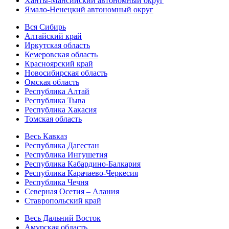
Ханты-Мансийский автономный округ
Ямало-Ненецкий автономный округ
Вся Сибирь
Алтайский край
Иркутская область
Кемеровская область
Красноярский край
Новосибирская область
Омская область
Республика Алтай
Республика Тыва
Республика Хакасия
Томская область
Весь Кавказ
Республика Дагестан
Республика Ингушетия
Республика Кабардино-Балкария
Республика Карачаево-Черкесия
Республика Чечня
Северная Осетия – Алания
Ставропольский край
Весь Дальний Восток
Амурская область