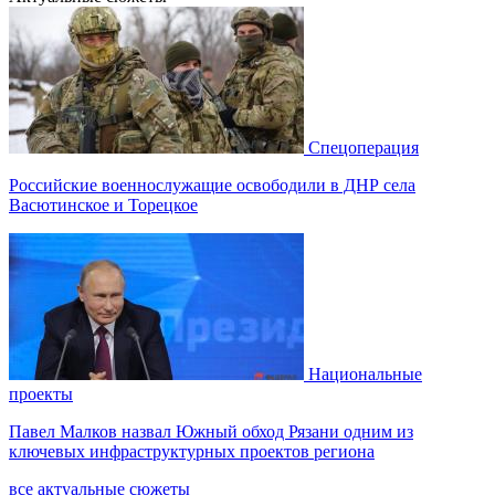
Спецоперация
Российские военнослужащие освободили в ДНР села
Васютинское и Торецкое
Национальные
проекты
Павел Малков назвал Южный обход Рязани одним из
ключевых инфраструктурных проектов региона
все актуальные сюжеты