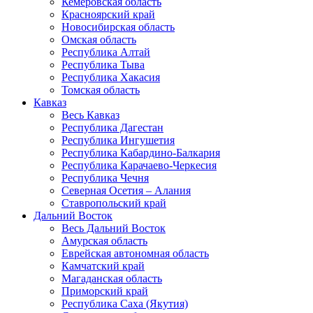
Кемеровская область
Красноярский край
Новосибирская область
Омская область
Республика Алтай
Республика Тыва
Республика Хакасия
Томская область
Кавказ
Весь Кавказ
Республика Дагестан
Республика Ингушетия
Республика Кабардино-Балкария
Республика Карачаево-Черкесия
Республика Чечня
Северная Осетия – Алания
Ставропольский край
Дальний Восток
Весь Дальний Восток
Амурская область
Еврейская автономная область
Камчатский край
Магаданская область
Приморский край
Республика Саха (Якутия)