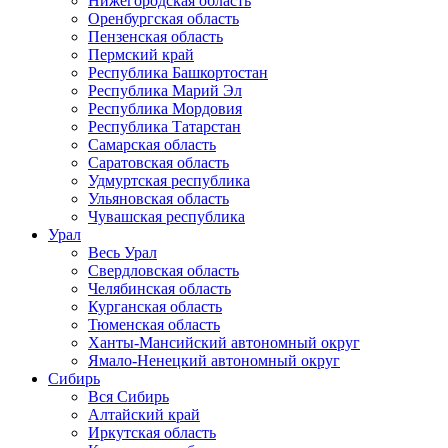
Нижегородская область
Оренбургская область
Пензенская область
Пермский край
Республика Башкортостан
Республика Марий Эл
Республика Мордовия
Республика Татарстан
Самарская область
Саратовская область
Удмуртская республика
Ульяновская область
Чувашская республика
Урал
Весь Урал
Свердловская область
Челябинская область
Курганская область
Тюменская область
Ханты-Мансийский автономный округ
Ямало-Ненецкий автономный округ
Сибирь
Вся Сибирь
Алтайский край
Иркутская область