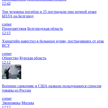
12:42
Три человека погибли и 25 пострадали при ночной атаке
БПЛА на Белгород
corner
Происшествия
Белгородская область
12:15
Хинштейн навестил в больнице курян, пострадавших от атак
ВСУ
corner
Общество
Курская область
12:12
Вопреки санкциям: в США назвали пользующиеся спросом
товары из России
corner
Экономика
Москва
12:12