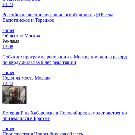
13:23
Российские военнослужащие освободили в ДНР села
Васютинское и Торецкое
corner
Общество
Москва
Реклама
13:08
Собянин: программа реновации в Москве поставила рекорд
по вводу жилья за 9 лет реализации
corner
Недвижимость
Москва
12:42
Летевший из Хабаровска в Новосибирск самолет экстренно
приземлился в Братске
corner
Происшествия
Новосибирская область