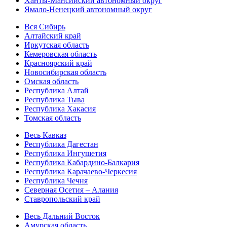
Ханты-Мансийский автономный округ
Ямало-Ненецкий автономный округ
Вся Сибирь
Алтайский край
Иркутская область
Кемеровская область
Красноярский край
Новосибирская область
Омская область
Республика Алтай
Республика Тыва
Республика Хакасия
Томская область
Весь Кавказ
Республика Дагестан
Республика Ингушетия
Республика Кабардино-Балкария
Республика Карачаево-Черкесия
Республика Чечня
Северная Осетия – Алания
Ставропольский край
Весь Дальний Восток
Амурская область