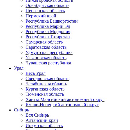
Нижегородская область
Оренбургская область
Пензенская область
Пермский край
Республика Башкортостан
Республика Марий Эл
Республика Мордовия
Республика Татарстан
Самарская область
Саратовская область
Удмуртская республика
Ульяновская область
Чувашская республика
Урал
Весь Урал
Свердловская область
Челябинская область
Курганская область
Тюменская область
Ханты-Мансийский автономный округ
Ямало-Ненецкий автономный округ
Сибирь
Вся Сибирь
Алтайский край
Иркутская область