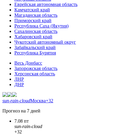
Еврейская автономная область
Камчатский край
Магаданская область
Приморский край
Республика Саха (Якутия)
Сахалинская область
Хабаровский край
Чукотский автономный округ
Забайкальский край
Республика Бурятия
Весь Донбасс
Запорожская область
Херсонская область
ЛНР
ДНР
sun-rain-cloud
Москва
+32
Прогноз на 7 дней
7.08 пт
sun-rain-cloud
+32