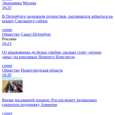
Экономика
Москва
16:25
В Петербурге задержали подростков, пытавшихся забраться на
крышу Смольного собора
corner
Общество
Санкт-Петербург
Реклама
16:23
От крыжовника до белых грибов: сколько стоят «летние
дары» на прилавках Нижнего Новгорода
corner
Общество
Нижегородская область
16:20
Время деклараций прошло: Россия может радикально
сократить поддержку Армении
corner