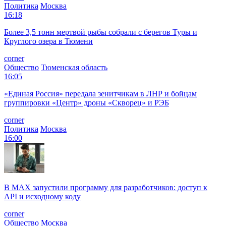
Политика
Москва
16:18
Более 3,5 тонн мертвой рыбы собрали с берегов Туры и
Круглого озера в Тюмени
corner
Общество
Тюменская область
16:05
«Единая Россия» передала зенитчикам в ЛНР и бойцам
группировки «Центр» дроны «Скворец» и РЭБ
corner
Политика
Москва
16:00
В MAX запустили программу для разработчиков: доступ к
API и исходному коду
corner
Общество
Москва