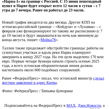
«Нарва-1» на границе с Россией. С 15 июня пешеходный
пункт в Нарве будет открыт всего 12 часов в сутки – с 7
утра до 7 вечера. Ранее он работал до 23 часов.
Новый график вводится на два месяца. Другие КПП на
эстонско-российской границе – «Койдула» и «Лухамаа» – с
февраля уже функционируют по такому же расписанию (с 7
до 19 часов) и будут закрываться на ночь как минимум до
конца августа, пишет «
Мойка78
».
Таллин также продолжает обустройство границы: работы на
сухопутных участках и вдоль реки Нарва планируют
завершить к концу 2027 года. На эти цели выделено 170 млн
евро. Первые четыре бункера начали строить осенью 2025
года, а всего эстонская оборонительная линия должна
насчитывать около 600 подобных сооружений.
Ранее «ФедералПресс» писал, что эстонский министр
сделал
жесткое заявление в адрес Киева
.
Фото: ФедералПресс / Татьяна Буторина
Подписывайтесь на ФедералПресс в
МАХ
,
Дзен.Новости
, а