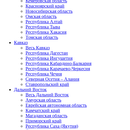
Кемеровская область
Красноярский край
Новосибирская область
Омская область
Республика Алтай
Республика Тыва
Республика Хакасия
Томская область
Кавказ
Весь Кавказ
Республика Дагестан
Республика Ингушетия
Республика Кабардино-Балкария
Республика Карачаево-Черкесия
Республика Чечня
Северная Осетия – Алания
Ставропольский край
Дальний Восток
Весь Дальний Восток
Амурская область
Еврейская автономная область
Камчатский край
Магаданская область
Приморский край
Республика Саха (Якутия)