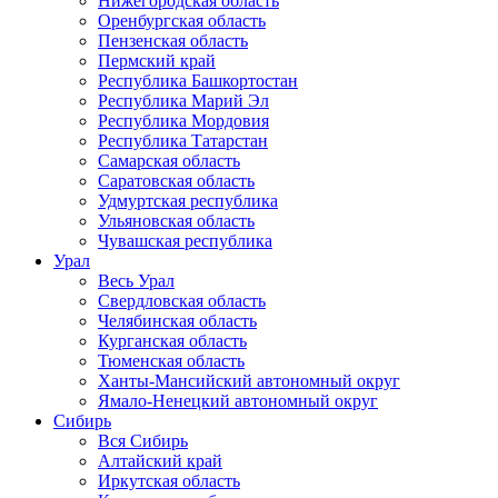
Нижегородская область
Оренбургская область
Пензенская область
Пермский край
Республика Башкортостан
Республика Марий Эл
Республика Мордовия
Республика Татарстан
Самарская область
Саратовская область
Удмуртская республика
Ульяновская область
Чувашская республика
Урал
Весь Урал
Свердловская область
Челябинская область
Курганская область
Тюменская область
Ханты-Мансийский автономный округ
Ямало-Ненецкий автономный округ
Сибирь
Вся Сибирь
Алтайский край
Иркутская область