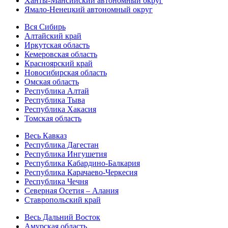
Ханты-Мансийский автономный округ
Ямало-Ненецкий автономный округ
Вся Сибирь
Алтайский край
Иркутская область
Кемеровская область
Красноярский край
Новосибирская область
Омская область
Республика Алтай
Республика Тыва
Республика Хакасия
Томская область
Весь Кавказ
Республика Дагестан
Республика Ингушетия
Республика Кабардино-Балкария
Республика Карачаево-Черкесия
Республика Чечня
Северная Осетия – Алания
Ставропольский край
Весь Дальний Восток
Амурская область