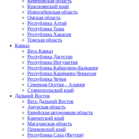
Кемеровская область
Красноярский край
Новосибирская область
Омская область
Республика Алтай
Республика Тыва
Республика Хакасия
Томская область
Кавказ
Весь Кавказ
Республика Дагестан
Республика Ингушетия
Республика Кабардино-Балкария
Республика Карачаево-Черкесия
Республика Чечня
Северная Осетия – Алания
Ставропольский край
Дальний Восток
Весь Дальний Восток
Амурская область
Еврейская автономная область
Камчатский край
Магаданская область
Приморский край
Республика Саха (Якутия)