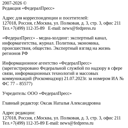
2007-2026 ©
Редакция «
ФедералПресс
»
Адрес для корреспонденции и посетителей:
127018
, Россия, г.
Москва
,
ул. Полковая, д. 3, стр. 3
, офис 211
Тел.
+7(499) 112-35-89
E-mail:
news@fedpress.ru
«ФедералПресс» - медиа-холдинг: экспертный канал,
информагентства, журнал. Политика, экономика,
происшествия, общество. Экспертный взгляд на жизнь
регионов РФ
Информационное агентство «ФедералПресс»
(зарегистрировано Федеральной службой по надзору в сфере
связи, информационных технологий и массовых
коммуникаций (Роскомнадзор) 21.07.2023г. за номером ИА №
ФС 77 – 85577)
Учредитель: ООО «ФедералПресс»
Главный редактор: Оксак Наталья Александровна
Адрес редакции:
127018, Россия, г.Москва, ул. Полковая, д. 3, стр. 3, офис 211
Тел.+7(499) 112-35-89 E-mail: news@fedpress.ru