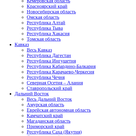
Кемеровская область
Красноярский край
Новосибирская область
Омская область
Республика Алтай
Республика Тыва
Республика Хакасия
Томская область
Кавказ
Весь Кавказ
Республика Дагестан
Республика Ингушетия
Республика Кабардино-Балкария
Республика Карачаево-Черкесия
Республика Чечня
Северная Осетия – Алания
Ставропольский край
Дальний Восток
Весь Дальний Восток
Амурская область
Еврейская автономная область
Камчатский край
Магаданская область
Приморский край
Республика Саха (Якутия)