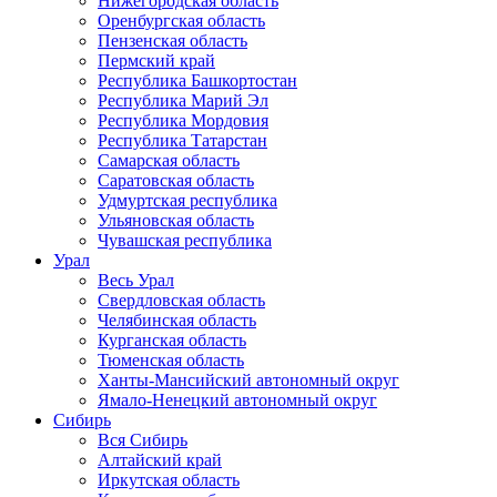
Нижегородская область
Оренбургская область
Пензенская область
Пермский край
Республика Башкортостан
Республика Марий Эл
Республика Мордовия
Республика Татарстан
Самарская область
Саратовская область
Удмуртская республика
Ульяновская область
Чувашская республика
Урал
Весь Урал
Свердловская область
Челябинская область
Курганская область
Тюменская область
Ханты-Мансийский автономный округ
Ямало-Ненецкий автономный округ
Сибирь
Вся Сибирь
Алтайский край
Иркутская область