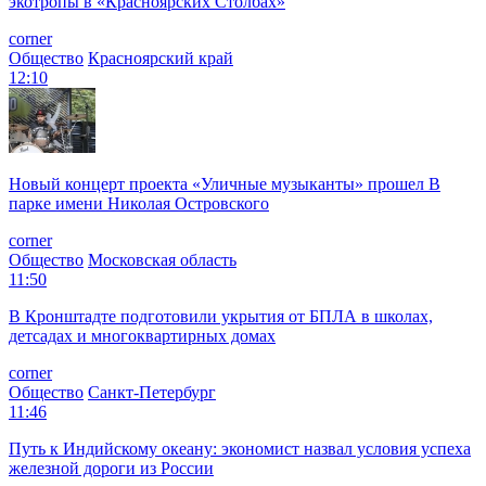
экотропы в «Красноярских Столбах»
corner
Общество
Красноярский край
12:10
Новый концерт проекта «Уличные музыканты» прошел В
парке имени Николая Островского
corner
Общество
Московская область
11:50
В Кронштадте подготовили укрытия от БПЛА в школах,
детсадах и многоквартирных домах
corner
Общество
Санкт-Петербург
11:46
Путь к Индийскому океану: экономист назвал условия успеха
железной дороги из России