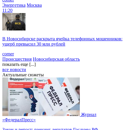
Энергетика
Москва
11:20
В Новосибирске раскрыта ячейка телефонных мошенников:
ущерб превысил 30 млн рублей
corner
Происшествия
Новосибирская область
показать еще [...]
все новости
Актуальные сюжеты
Журнал
«ФедералПресс»
Закон и репост: рэнкинг депутатов Госдумы РФ