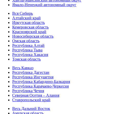
Ханты-Мансийский автономный округ
Ямало-Ненецкий автономный округ
Вся Сибирь
Алтайский край
Иркутская область
Кемеровская область
Красноярский край
Новосибирская область
Омская область
Республика Алтай
Республика Тыва
Республика Хакасия
Томская область
Весь Кавказ
Республика Дагестан
Республика Ингушетия
Республика Кабардино-Балкария
Республика Карачаево-Черкесия
Республика Чечня
Северная Осетия – Алания
Ставропольский край
Весь Дальний Восток
Амурская область