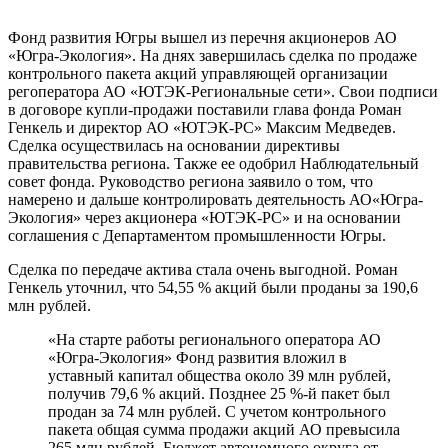
Фонд развития Югры вышел из перечня акционеров АО
«Югра-Экология». На днях завершилась сделка по продаже
контрольного пакета акций управляющей организации
регоператора АО «ЮТЭК-Региональные сети». Свои подписи
в договоре купли-продажи поставили глава фонда Роман
Генкель и директор АО «ЮТЭК-РС» Максим Медведев.
Сделка осуществилась на основании директивы
правительства региона. Также ее одобрил Наблюдательный
совет фонда. Руководство региона заявило о том, что
намерено и дальше контролировать деятельность АО«Югра-
Экология» через акционера «ЮТЭК-РС» и на основании
соглашения с Департаментом промышленности Югры.
Сделка по передаче актива стала очень выгодной. Роман
Генкель уточнил, что 54,55 % акций были проданы за 190,6
млн рублей.
«На старте работы регионального оператора АО
«Югра-Экология» Фонд развития вложил в
уставный капитал общества около 39 млн рублей,
получив 79,6 % акций. Позднее 25 %-й пакет был
продан за 74 млн рублей. С учетом контрольного
пакета общая сумма продажи акций АО превысила
265 млн рублей. Бюджет автономного округа от