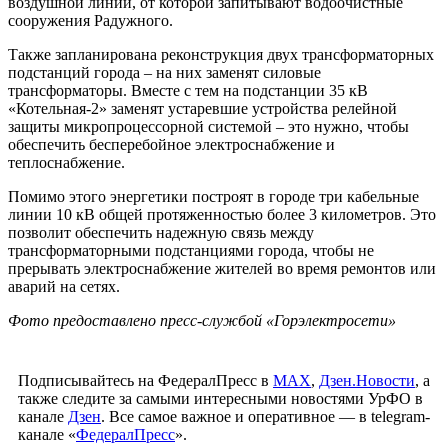
воздушной линии, от которой запитывают водоочистные
сооружения Радужного.
Также запланирована реконструкция двух трансформаторных
подстанций города – на них заменят силовые
трансформаторы. Вместе с тем на подстанции 35 кВ
«Котельная-2» заменят устаревшие устройства релейной
защиты микропроцессорной системой – это нужно, чтобы
обеспечить бесперебойное электроснабжение и
теплоснабжение.
Помимо этого энергетики построят в городе три кабельные
линии 10 кВ общей протяженностью более 3 километров. Это
позволит обеспечить надежную связь между
трансформаторными подстанциями города, чтобы не
прерывать электроснабжение жителей во время ремонтов или
аварий на сетях.
Фото предоставлено пресс-службой «Горэлектросети»
Подписывайтесь на ФедералПресс в
МАХ
,
Дзен.Новости
, а
также следите за самыми интересными новостями УрФО в
канале
Дзен
. Все самое важное и оперативное — в telegram-
канале «
ФедералПресс
».