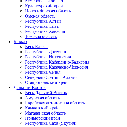
Кемеровская область
Красноярский край
Новосибирская область
Омская область
Республика Алтай
Республика Тыва
Республика Хакасия
Томская область
Кавказ
Весь Кавказ
Республика Дагестан
Республика Ингушетия
Республика Кабардино-Балкария
Республика Карачаево-Черкесия
Республика Чечня
Северная Осетия – Алания
Ставропольский край
Дальний Восток
Весь Дальний Восток
Амурская область
Еврейская автономная область
Камчатский край
Магаданская область
Приморский край
Республика Саха (Якутия)