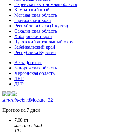
Еврейская автономная область
Камчатский край
Магаданская область
Приморский край
Республика Саха (Якутия)
Сахалинская область
Хабаровский край
Чукотский автономный округ
Забайкальский край
Республика Бурятия
Весь Донбасс
Запорожская область
Херсонская область
ЛНР
ДНР
sun-rain-cloud
Москва
+32
Прогноз на 7 дней
7.08 пт
sun-rain-cloud
+32