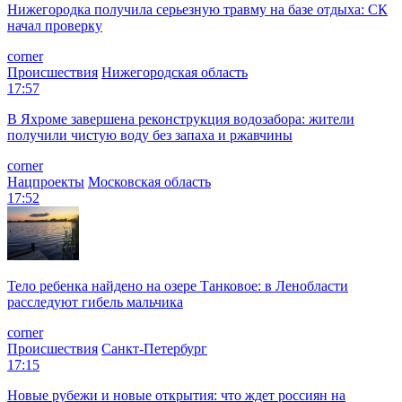
Нижегородка получила серьезную травму на базе отдыха: СК
начал проверку
corner
Происшествия
Нижегородская область
17:57
В Яхроме завершена реконструкция водозабора: жители
получили чистую воду без запаха и ржавчины
corner
Нацпроекты
Московская область
17:52
Тело ребенка найдено на озере Танковое: в Ленобласти
расследуют гибель мальчика
corner
Происшествия
Санкт-Петербург
17:15
Новые рубежи и новые открытия: что ждет россиян на