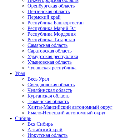
Нижегородская область
Оренбургская область
Пензенская область
Пермский край
Республика Башкортостан
Республика Марий Эл
Республика Мордовия
Республика Татарстан
Самарская область
Саратовская область
Удмуртская республика
Ульяновская область
Чувашская республика
Урал
Весь Урал
Свердловская область
Челябинская область
Курганская область
Тюменская область
Ханты-Мансийский автономный округ
Ямало-Ненецкий автономный округ
Сибирь
Вся Сибирь
Алтайский край
Иркутская область