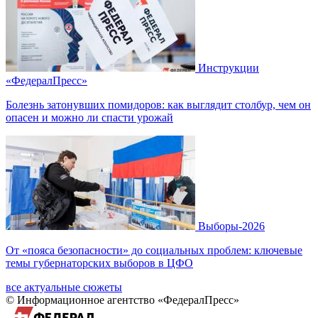
Инструкции
«ФедералПресс»
Болезнь затонувших помидоров: как выглядит столбур, чем он
опасен и можно ли спасти урожай
Выборы-2026
От «пояса безопасности» до социальных проблем: ключевые
темы губернаторских выборов в ЦФО
все актуальные сюжеты
© Информационное агентство «ФедералПресс»