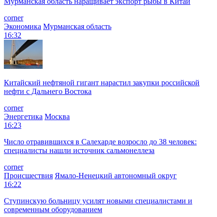
Мурманская область наращивает экспорт рыбы в Китай
corner
Экономика
Мурманская область
16:32
Китайский нефтяной гигант нарастил закупки российской
нефти с Дальнего Востока
corner
Энергетика
Москва
16:23
Число отравившихся в Салехарде возросло до 38 человек:
специалисты нашли источник сальмонеллеза
corner
Происшествия
Ямало-Ненецкий автономный округ
16:22
Ступинскую больницу усилят новыми специалистами и
современным оборудованием