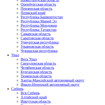
Нижегородская область
Оренбургская область
Пензенская область
Пермский край
Республика Башкортостан
Республика Марий Эл
Республика Мордовия
Республика Татарстан
Самарская область
Саратовская область
Удмуртская республика
Ульяновская область
Чувашская республика
Урал
Весь Урал
Свердловская область
Челябинская область
Курганская область
Тюменская область
Ханты-Мансийский автономный округ
Ямало-Ненецкий автономный округ
Сибирь
Вся Сибирь
Алтайский край
Иркутская область