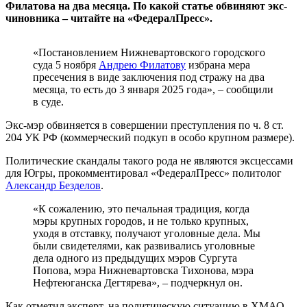
Филатова на два месяца. По какой статье обвиняют экс-
чиновника – читайте на «ФедералПресс».
«Постановлением Нижневартовского городского
суда 5 ноября
Андрею Филатову
избрана мера
пресечения в виде заключения под стражу на два
месяца, то есть до 3 января 2025 года», – сообщили
в суде.
Экс-мэр обвиняется в совершении преступления по ч. 8 ст.
204 УК РФ (коммерческий подкуп в особо крупном размере).
Политические скандалы такого рода не являются эксцессами
для Югры, прокомментировал «ФедералПресс» политолог
Александр Безделов
.
«К сожалению, это печальная традиция, когда
мэры крупных городов, и не только крупных,
уходя в отставку, получают уголовные дела. Мы
были свидетелями, как развивались уголовные
дела одного из предыдущих мэров Сургута
Попова, мэра Нижневартовска Тихонова, мэра
Нефтеюганска Дегтярева», – подчеркнул он.
Как отметил эксперт, на политическую ситуацию в ХМАО