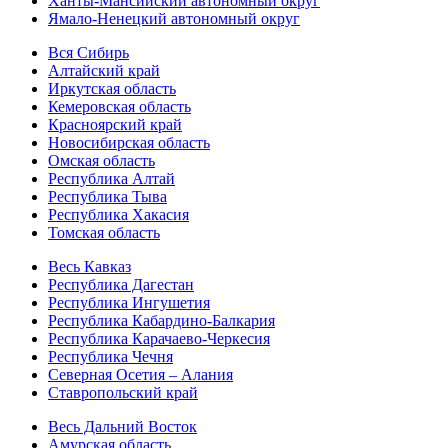
Ханты-Мансийский автономный округ
Ямало-Ненецкий автономный округ
Вся Сибирь
Алтайский край
Иркутская область
Кемеровская область
Красноярский край
Новосибирская область
Омская область
Республика Алтай
Республика Тыва
Республика Хакасия
Томская область
Весь Кавказ
Республика Дагестан
Республика Ингушетия
Республика Кабардино-Балкария
Республика Карачаево-Черкесия
Республика Чечня
Северная Осетия – Алания
Ставропольский край
Весь Дальний Восток
Амурская область