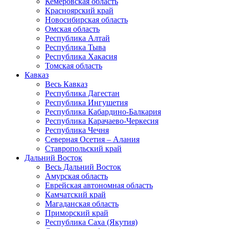
Кемеровская область
Красноярский край
Новосибирская область
Омская область
Республика Алтай
Республика Тыва
Республика Хакасия
Томская область
Кавказ
Весь Кавказ
Республика Дагестан
Республика Ингушетия
Республика Кабардино-Балкария
Республика Карачаево-Черкесия
Республика Чечня
Северная Осетия – Алания
Ставропольский край
Дальний Восток
Весь Дальний Восток
Амурская область
Еврейская автономная область
Камчатский край
Магаданская область
Приморский край
Республика Саха (Якутия)