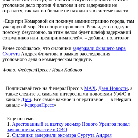
уголовное дело против Филатова и его задержание не
отразятся, так как он больше не находится в системе власти.
«Еще при Комаровой он покинул администрацию города, там
уже другой мэр. Это вопрос прошлого. Речь идет о подкупе,
поэтому, безусловно, за этим делом будет шлейф задержаний
сотрудников или предпринимателей», – добавил политолог.
Ранее сообщалось, что силовики
задержали бывшего мэра
Сургута
Андрея Филатова в рамках расследования
уголовного дела о коммерческом подкупе.
Фото: ФедералПресс / Иван Кабанов
Подписывайтесь на ФедералПресс в
МАХ
,
Дзен.Новости
, а
также следите за самыми интересными новостями УрФО в
канале
Дзен
. Все самое важное и оперативное — в telegram-
канале «
ФедералПресс
».
Еще по теме:
1.
Арестованный за взятку экс-мэр Нового Уренгоя подал
заявление на участие в СВО
2.
Силовики задержали экс-мэра Сургута Андрея