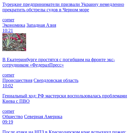
Турецкие предприниматели призвали Украину немедленно
прекратить обстрелы судов в Черном море
corner
Экономика
Западная Азия
10:21
В Екатеринбурге простятся с погибшим на фронте экс-
сотрудником «ФедералПресс»
corner
Происшествия
Свердловская область
10:02
Гениальный ход: РФ мастерски воспользовалась проблемами
Киева с ПВО
corner
Общество
Северная Америка
09:19
После атаки на НПЗ в Краснодарском крае вспыхнул пожар: