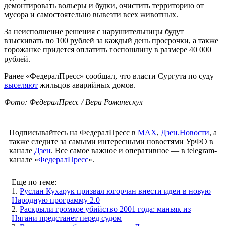
демонтировать вольеры и будки, очистить территорию от
мусора и самостоятельно вывезти всех животных.
За неисполнение решения с нарушительницы будут
взыскивать по 100 рублей за каждый день просрочки, а также
горожанке придется оплатить госпошлину в размере 40 000
рублей.
Ранее «ФедералПресс» сообщал, что власти Сургута по суду
выселяют
жильцов аварийных домов.
Фото: ФедералПресс / Вера Романескул
Подписывайтесь на ФедералПресс в
МАХ
,
Дзен.Новости
, а
также следите за самыми интересными новостями УрФО в
канале
Дзен
. Все самое важное и оперативное — в telegram-
канале «
ФедералПресс
».
Еще по теме:
1.
Руслан Кухарук призвал югорчан внести идеи в новую
Народную программу 2.0
2.
Раскрыли громкое убийство 2001 года: маньяк из
Нягани предстанет перед судом