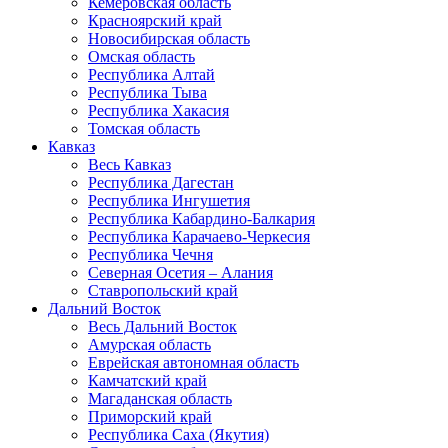
Кемеровская область
Красноярский край
Новосибирская область
Омская область
Республика Алтай
Республика Тыва
Республика Хакасия
Томская область
Кавказ
Весь Кавказ
Республика Дагестан
Республика Ингушетия
Республика Кабардино-Балкария
Республика Карачаево-Черкесия
Республика Чечня
Северная Осетия – Алания
Ставропольский край
Дальний Восток
Весь Дальний Восток
Амурская область
Еврейская автономная область
Камчатский край
Магаданская область
Приморский край
Республика Саха (Якутия)