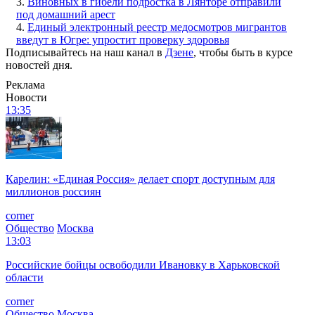
3.
Виновных в гибели подростка в Лянторе отправили
под домашний арест
4.
Единый электронный реестр медосмотров мигрантов
введут в Югре: упростит проверку здоровья
Подписывайтесь на наш канал в
Дзене
, чтобы быть в курсе
новостей дня.
Реклама
Новости
13:35
Карелин: «Единая Россия» делает спорт доступным для
миллионов россиян
corner
Общество
Москва
13:03
Российские бойцы освободили Ивановку в Харьковской
области
corner
Общество
Москва