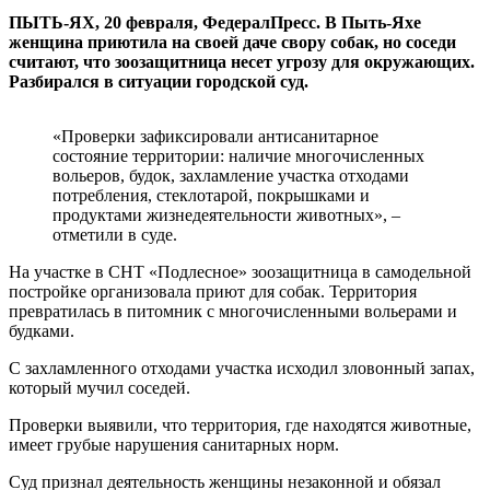
ПЫТЬ-ЯХ, 20 февраля, ФедералПресс. В Пыть-Яхе
женщина приютила на своей даче свору собак, но соседи
считают, что зоозащитница несет угрозу для окружающих.
Разбирался в ситуации городской суд.
«Проверки зафиксировали антисанитарное
состояние территории: наличие многочисленных
вольеров, будок, захламление участка отходами
потребления, стеклотарой, покрышками и
продуктами жизнедеятельности животных», –
отметили в суде.
На участке в СНТ «Подлесное» зоозащитница в самодельной
постройке организовала приют для собак. Территория
превратилась в питомник с многочисленными вольерами и
будками.
С захламленного отходами участка исходил зловонный запах,
который мучил соседей.
Проверки выявили, что территория, где находятся животные,
имеет грубые нарушения санитарных норм.
Суд признал деятельность женщины незаконной и обязал