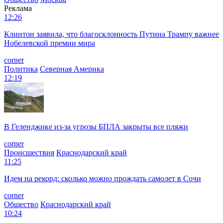
Реклама
12:26
Клинтон заявила, что благосклонность Путина Трампу важнее
Нобелевской премии мира
corner
Политика
Северная Америка
12:19
В Геленджике из-за угрозы БПЛА закрыты все пляжи
corner
Происшествия
Краснодарский край
11:25
Идем на рекорд: сколько можно прождать самолет в Сочи
corner
Общество
Краснодарский край
10:24