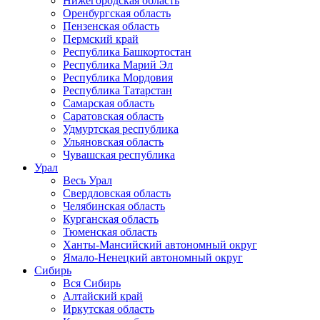
Нижегородская область
Оренбургская область
Пензенская область
Пермский край
Республика Башкортостан
Республика Марий Эл
Республика Мордовия
Республика Татарстан
Самарская область
Саратовская область
Удмуртская республика
Ульяновская область
Чувашская республика
Урал
Весь Урал
Свердловская область
Челябинская область
Курганская область
Тюменская область
Ханты-Мансийский автономный округ
Ямало-Ненецкий автономный округ
Сибирь
Вся Сибирь
Алтайский край
Иркутская область