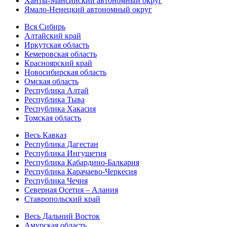
Ханты-Мансийский автономный округ
Ямало-Ненецкий автономный округ
Вся Сибирь
Алтайский край
Иркутская область
Кемеровская область
Красноярский край
Новосибирская область
Омская область
Республика Алтай
Республика Тыва
Республика Хакасия
Томская область
Весь Кавказ
Республика Дагестан
Республика Ингушетия
Республика Кабардино-Балкария
Республика Карачаево-Черкесия
Республика Чечня
Северная Осетия – Алания
Ставропольский край
Весь Дальний Восток
Амурская область