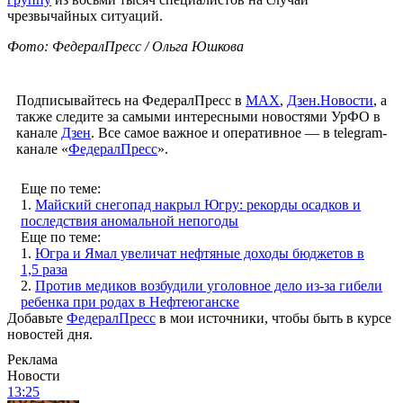
чрезвычайных ситуаций.
Фото: ФедералПресс / Ольга Юшкова
Подписывайтесь на ФедералПресс в
МАХ
,
Дзен.Новости
, а
также следите за самыми интересными новостями УрФО в
канале
Дзен
. Все самое важное и оперативное — в telegram-
канале «
ФедералПресс
».
Еще по теме:
1.
Майский снегопад накрыл Югру: рекорды осадков и
последствия аномальной непогоды
Еще по теме:
1.
Югра и Ямал увеличат нефтяные доходы бюджетов в
1,5 раза
2.
Против медиков возбудили уголовное дело из-за гибели
ребенка при родах в Нефтеюганске
Добавьте
ФедералПресс
в мои источники, чтобы быть в курсе
новостей дня.
Реклама
Новости
13:25