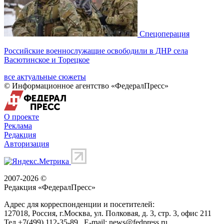
Спецоперация
Российские военнослужащие освободили в ДНР села
Васютинское и Торецкое
все актуальные сюжеты
© Информационное агентство «ФедералПресс»
О проекте
Реклама
Редакция
Авторизация
2007-2026 ©
Редакция «
ФедералПресс
»
Адрес для корреспонденции и посетителей:
127018
, Россия, г.
Москва
,
ул. Полковая, д. 3, стр. 3
, офис 211
Тел.
+7(499) 112-35-89
E-mail:
news@fedpress.ru