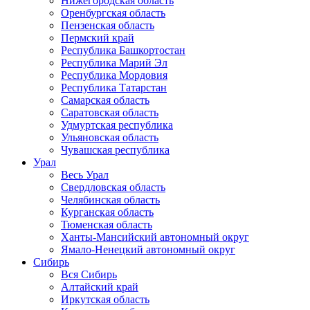
Нижегородская область
Оренбургская область
Пензенская область
Пермский край
Республика Башкортостан
Республика Марий Эл
Республика Мордовия
Республика Татарстан
Самарская область
Саратовская область
Удмуртская республика
Ульяновская область
Чувашская республика
Урал
Весь Урал
Свердловская область
Челябинская область
Курганская область
Тюменская область
Ханты-Мансийский автономный округ
Ямало-Ненецкий автономный округ
Сибирь
Вся Сибирь
Алтайский край
Иркутская область