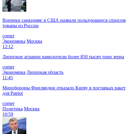
Вопреки санкциям: в США назвали пользующиеся спросом
товары из России
corner
Экономика
Москва
12:12
Липецкие аграрии намолотили более 850 тысяч тонн зерна
corner
Экономика
Липецкая область
11:45
Минобороны Финляндии отказало Киеву в поставках ракет
для Patriot
corner
Политика
Москва
10:59