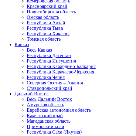
Кемеровская область
Красноярский край
Новосибирская область
Омская область
Республика Алтай
Республика Тыва
Республика Хакасия
Томская область
Кавказ
Весь Кавказ
Республика Дагестан
Республика Ингушетия
Республика Кабардино-Балкария
Республика Карачаево-Черкесия
Республика Чечня
Северная Осетия – Алания
Ставропольский край
Дальний Восток
Весь Дальний Восток
Амурская область
Еврейская автономная область
Камчатский край
Магаданская область
Приморский край
Республика Саха (Якутия)