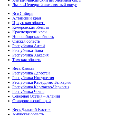
Ханты-Мансийский автономный округ
Ямало-Ненецкий автономный округ
Вся Сибирь
Алтайский край
Иркутская область
Кемеровская область
Красноярский край
Новосибирская область
Омская область
Республика Алтай
Республика Тыва
Республика Хакасия
Томская область
Весь Кавказ
Республика Дагестан
Республика Ингушетия
Республика Кабардино-Балкария
Республика Карачаево-Черкесия
Республика Чечня
Северная Осетия – Алания
Ставропольский край
Весь Дальний Восток
Амурская область