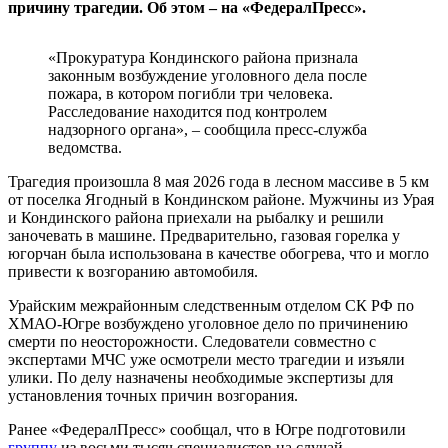
причину трагедии. Об этом – на «ФедералПресс».
«Прокуратура Кондинского района признала
законным возбуждение уголовного дела после
пожара, в котором погибли три человека.
Расследование находится под контролем
надзорного органа», – сообщила пресс-служба
ведомства.
Трагедия произошла 8 мая 2026 года в лесном массиве в 5 км
от поселка Ягодный в Кондинском районе. Мужчины из Урая
и Кондинского района приехали на рыбалку и решили
заночевать в машине. Предварительно, газовая горелка у
югорчан была использована в качестве обогрева, что и могло
привести к возгоранию автомобиля.
Урайским межрайонным следственным отделом СК РФ по
ХМАО-Югре возбуждено уголовное дело по причинению
смерти по неосторожности. Следователи совместно с
экспертами МЧС уже осмотрели место трагедии и изъяли
улики. По делу назначены необходимые экспертизы для
установления точных причин возгорания.
Ранее «ФедералПресс» сообщал, что в Югре подготовили
группу
из восьми тысяч специалистов на случай