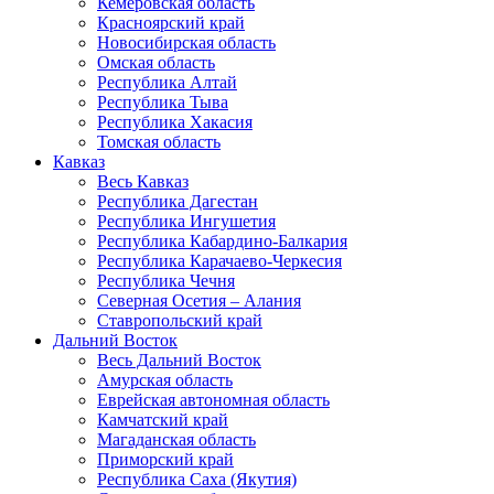
Кемеровская область
Красноярский край
Новосибирская область
Омская область
Республика Алтай
Республика Тыва
Республика Хакасия
Томская область
Кавказ
Весь Кавказ
Республика Дагестан
Республика Ингушетия
Республика Кабардино-Балкария
Республика Карачаево-Черкесия
Республика Чечня
Северная Осетия – Алания
Ставропольский край
Дальний Восток
Весь Дальний Восток
Амурская область
Еврейская автономная область
Камчатский край
Магаданская область
Приморский край
Республика Саха (Якутия)