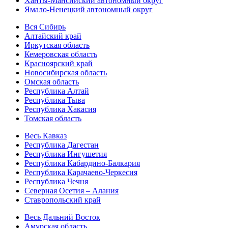
Ханты-Мансийский автономный округ
Ямало-Ненецкий автономный округ
Вся Сибирь
Алтайский край
Иркутская область
Кемеровская область
Красноярский край
Новосибирская область
Омская область
Республика Алтай
Республика Тыва
Республика Хакасия
Томская область
Весь Кавказ
Республика Дагестан
Республика Ингушетия
Республика Кабардино-Балкария
Республика Карачаево-Черкесия
Республика Чечня
Северная Осетия – Алания
Ставропольский край
Весь Дальний Восток
Амурская область