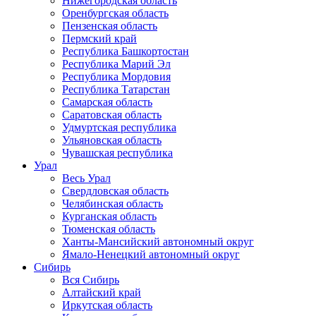
Нижегородская область
Оренбургская область
Пензенская область
Пермский край
Республика Башкортостан
Республика Марий Эл
Республика Мордовия
Республика Татарстан
Самарская область
Саратовская область
Удмуртская республика
Ульяновская область
Чувашская республика
Урал
Весь Урал
Свердловская область
Челябинская область
Курганская область
Тюменская область
Ханты-Мансийский автономный округ
Ямало-Ненецкий автономный округ
Сибирь
Вся Сибирь
Алтайский край
Иркутская область