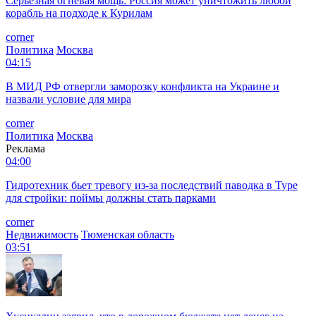
Серьезная огневая мощь: Россия может уничтожить любой
корабль на подходе к Курилам
corner
Политика
Москва
04:15
В МИД РФ отвергли заморозку конфликта на Украине и
назвали условие для мира
corner
Политика
Москва
Реклама
04:00
Гидротехник бьет тревогу из-за последствий паводка в Туре
для стройки: поймы должны стать парками
corner
Недвижимость
Тюменская область
03:51