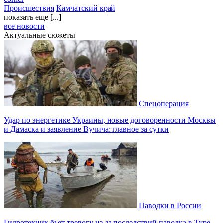
Происшествия
Камчатский край
показать еще [...]
все новости
Актуальные сюжеты
Спецоперация
Удар по энергетике Украины, новые договоренности Москвы
и Дамаска и заявление Вучича: главное за сутки
Паводки в России
Гидротехник бьет тревогу из-за последствий паводка в Туре