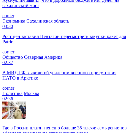
Хуснуллин заявил, что в дорожном бюджете нет денег на
сахалинский мост
corner
Экономика
Сахалинская область
03:30
Рост цен заставил Пентагон пересмотреть закупки ракет для
Patriot
corner
Общество
Северная Америка
02:37
В МИД РФ заявили об усилении военного присутствия
НАТО в Арктике
corner
Политика
Москва
02:36
Где в России платят пенсию больше 35 тысяч: семь регионов