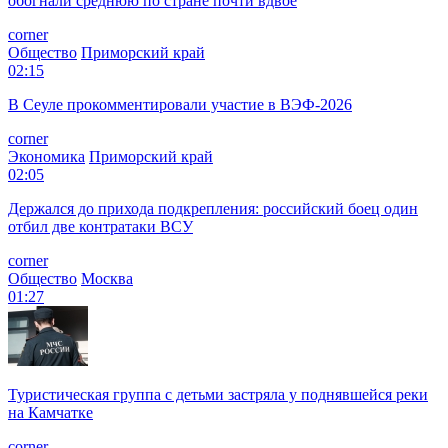
обогнали среднюю по стране почти вдвое
corner
Общество
Приморский край
02:15
В Сеуле прокомментировали участие в ВЭФ-2026
corner
Экономика
Приморский край
02:05
Держался до прихода подкрепления: российский боец один
отбил две контратаки ВСУ
corner
Общество
Москва
01:27
Туристическая группа с детьми застряла у поднявшейся реки
на Камчатке
corner