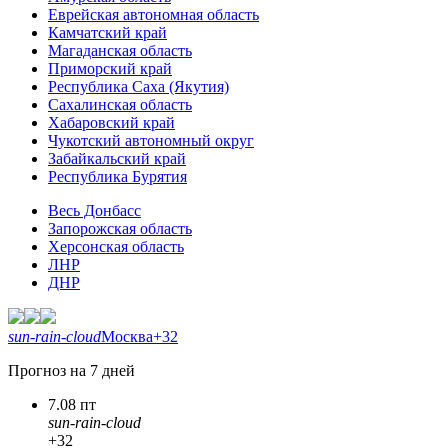
Еврейская автономная область
Камчатский край
Магаданская область
Приморский край
Республика Саха (Якутия)
Сахалинская область
Хабаровский край
Чукотский автономный округ
Забайкальский край
Республика Бурятия
Весь Донбасс
Запорожская область
Херсонская область
ЛНР
ДНР
sun-rain-cloud
Москва
+32
Прогноз на 7 дней
7.08 пт
sun-rain-cloud
+32