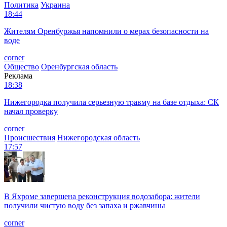
Политика
Украина
18:44
Жителям Оренбуржья напомнили о мерах безопасности на
воде
corner
Общество
Оренбургская область
Реклама
18:38
Нижегородка получила серьезную травму на базе отдыха: СК
начал проверку
corner
Происшествия
Нижегородская область
17:57
В Яхроме завершена реконструкция водозабора: жители
получили чистую воду без запаха и ржавчины
corner