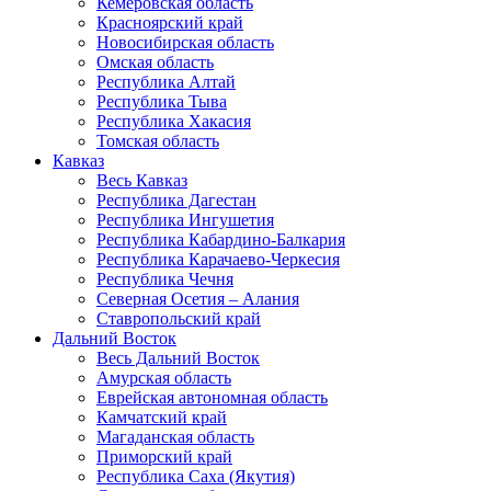
Кемеровская область
Красноярский край
Новосибирская область
Омская область
Республика Алтай
Республика Тыва
Республика Хакасия
Томская область
Кавказ
Весь Кавказ
Республика Дагестан
Республика Ингушетия
Республика Кабардино-Балкария
Республика Карачаево-Черкесия
Республика Чечня
Северная Осетия – Алания
Ставропольский край
Дальний Восток
Весь Дальний Восток
Амурская область
Еврейская автономная область
Камчатский край
Магаданская область
Приморский край
Республика Саха (Якутия)