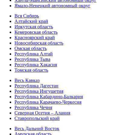
Ханты-Мансийский автономный округ
Ямало-Ненецкий автономный округ
Вся Сибирь
Алтайский край
Иркутская область
Кемеровская область
Красноярский край
Новосибирская область
Омская область
Республика Алтай
Республика Тыва
Республика Хакасия
Томская область
Весь Кавказ
Республика Дагестан
Республика Ингушетия
Республика Кабардино-Балкария
Республика Карачаево-Черкесия
Республика Чечня
Северная Осетия – Алания
Ставропольский край
Весь Дальний Восток
Амурская область