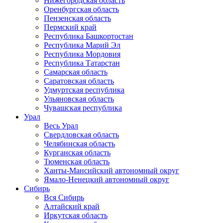
Нижегородская область
Оренбургская область
Пензенская область
Пермский край
Республика Башкортостан
Республика Марий Эл
Республика Мордовия
Республика Татарстан
Самарская область
Саратовская область
Удмуртская республика
Ульяновская область
Чувашская республика
Урал
Весь Урал
Свердловская область
Челябинская область
Курганская область
Тюменская область
Ханты-Мансийский автономный округ
Ямало-Ненецкий автономный округ
Сибирь
Вся Сибирь
Алтайский край
Иркутская область