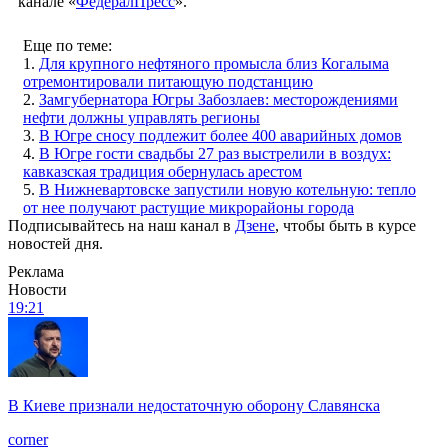
канале «
ФедералПресс
».
Еще по теме:
1.
Для крупного нефтяного промысла близ Когалыма
отремонтировали питающую подстанцию
2.
Замгубернатора Югры Забозлаев: месторождениями
нефти должны управлять регионы
3.
В Югре сносу подлежит более 400 аварийных домов
4.
В Югре гости свадьбы 27 раз выстрелили в воздух:
кавказская традиция обернулась арестом
5.
В Нижневартовске запустили новую котельную: тепло
от нее получают растущие микрорайоны города
Подписывайтесь на наш канал в
Дзене
, чтобы быть в курсе
новостей дня.
Реклама
Новости
19:21
В Киеве признали недостаточную оборону Славянска
corner