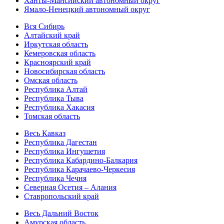
Ханты-Мансийский автономный округ
Ямало-Ненецкий автономный округ
Вся Сибирь
Алтайский край
Иркутская область
Кемеровская область
Красноярский край
Новосибирская область
Омская область
Республика Алтай
Республика Тыва
Республика Хакасия
Томская область
Весь Кавказ
Республика Дагестан
Республика Ингушетия
Республика Кабардино-Балкария
Республика Карачаево-Черкесия
Республика Чечня
Северная Осетия – Алания
Ставропольский край
Весь Дальний Восток
Амурская область