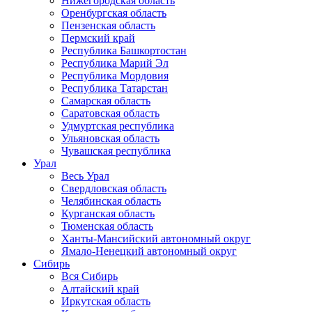
Нижегородская область
Оренбургская область
Пензенская область
Пермский край
Республика Башкортостан
Республика Марий Эл
Республика Мордовия
Республика Татарстан
Самарская область
Саратовская область
Удмуртская республика
Ульяновская область
Чувашская республика
Урал
Весь Урал
Свердловская область
Челябинская область
Курганская область
Тюменская область
Ханты-Мансийский автономный округ
Ямало-Ненецкий автономный округ
Сибирь
Вся Сибирь
Алтайский край
Иркутская область