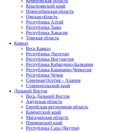
Кемеровская область
Красноярский край
Новосибирская область
Омская область
Республика Алтай
Республика Тыва
Республика Хакасия
Томская область
Кавказ
Весь Кавказ
Республика Дагестан
Республика Ингушетия
Республика Кабардино-Балкария
Республика Карачаево-Черкесия
Республика Чечня
Северная Осетия – Алания
Ставропольский край
Дальний Восток
Весь Дальний Восток
Амурская область
Еврейская автономная область
Камчатский край
Магаданская область
Приморский край
Республика Саха (Якутия)