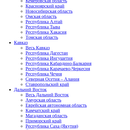
Кемеровская область
Красноярский край
Новосибирская область
Омская область
Республика Алтай
Республика Тыва
Республика Хакасия
Томская область
Кавказ
Весь Кавказ
Республика Дагестан
Республика Ингушетия
Республика Кабардино-Балкария
Республика Карачаево-Черкесия
Республика Чечня
Северная Осетия – Алания
Ставропольский край
Дальний Восток
Весь Дальний Восток
Амурская область
Еврейская автономная область
Камчатский край
Магаданская область
Приморский край
Республика Саха (Якутия)