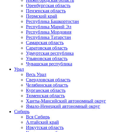
Нижегородская область
Оренбургская область
Пензенская область
Пермский край
Республика Башкортостан
Республика Марий Эл
Республика Мордовия
Республика Татарстан
Самарская область
Саратовская область
Удмуртская республика
Ульяновская область
Чувашская республика
Урал
Весь Урал
Свердловская область
Челябинская область
Курганская область
Тюменская область
Ханты-Мансийский автономный округ
Ямало-Ненецкий автономный округ
Сибирь
Вся Сибирь
Алтайский край
Иркутская область