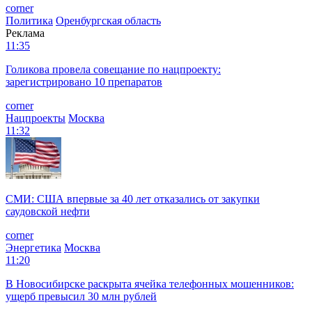
corner
Политика
Оренбургская область
Реклама
11:35
Голикова провела совещание по нацпроекту:
зарегистрировано 10 препаратов
corner
Нацпроекты
Москва
11:32
СМИ: США впервые за 40 лет отказались от закупки
саудовской нефти
corner
Энергетика
Москва
11:20
В Новосибирске раскрыта ячейка телефонных мошенников:
ущерб превысил 30 млн рублей