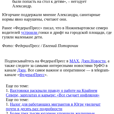
были попасть на стол к детям», – негодует
Александр.
Югорчане поддержали мнение Александра, санитарные
нормы явно нарушены, считают они.
Ранее «ФедералПресс» писал, что в Нижневартовске семеро
водителей
устроили
гонки и дрифт на городской площади, где
гуляли маленькие дети.
Фото: ФедералПресс / Евгений Поторочин
Подписывайтесь на ФедералПресс в
МАХ
,
Дзен.Новости
, а
также следите за самыми интересными новостями УрФО в
канале
Дзен
. Все самое важное и оперативное — в telegram-
канале «
ФедералПресс
».
Еще по теме:
1.
Вахтовики раскрыли правду о работе на Крайнем
Севере, зарплатах и карьере: «Все съедает инфляция»
Еще по теме:
1.
Налог для работающих мигрантов в Югре увеличат
почти в десять раз: подробности
2.
Более трех тысяч югорчан улучшили жилищные