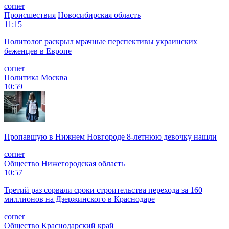
corner
Происшествия
Новосибирская область
11:15
Политолог раскрыл мрачные перспективы украинских
беженцев в Европе
corner
Политика
Москва
10:59
Пропавшую в Нижнем Новгороде 8-летнюю девочку нашли
corner
Общество
Нижегородская область
10:57
Третий раз сорвали сроки строительства перехода за 160
миллионов на Дзержинского в Краснодаре
corner
Общество
Краснодарский край