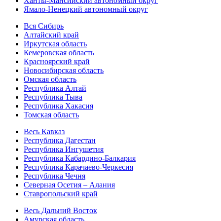
Ханты-Мансийский автономный округ
Ямало-Ненецкий автономный округ
Вся Сибирь
Алтайский край
Иркутская область
Кемеровская область
Красноярский край
Новосибирская область
Омская область
Республика Алтай
Республика Тыва
Республика Хакасия
Томская область
Весь Кавказ
Республика Дагестан
Республика Ингушетия
Республика Кабардино-Балкария
Республика Карачаево-Черкесия
Республика Чечня
Северная Осетия – Алания
Ставропольский край
Весь Дальний Восток
Амурская область