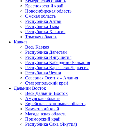
Кемеровская область
Красноярский край
Новосибирская область
Омская область
Республика Алтай
Республика Тыва
Республика Хакасия
Томская область
Кавказ
Весь Кавказ
Республика Дагестан
Республика Ингушетия
Республика Кабардино-Балкария
Республика Карачаево-Черкесия
Республика Чечня
Северная Осетия – Алания
Ставропольский край
Дальний Восток
Весь Дальний Восток
Амурская область
Еврейская автономная область
Камчатский край
Магаданская область
Приморский край
Республика Саха (Якутия)