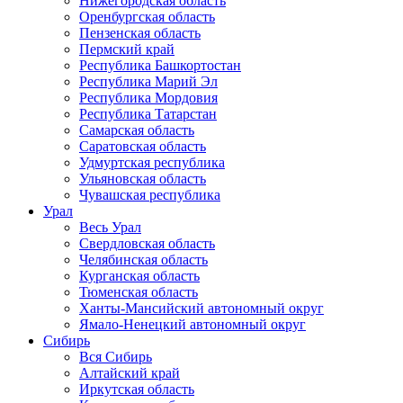
Нижегородская область
Оренбургская область
Пензенская область
Пермский край
Республика Башкортостан
Республика Марий Эл
Республика Мордовия
Республика Татарстан
Самарская область
Саратовская область
Удмуртская республика
Ульяновская область
Чувашская республика
Урал
Весь Урал
Свердловская область
Челябинская область
Курганская область
Тюменская область
Ханты-Мансийский автономный округ
Ямало-Ненецкий автономный округ
Сибирь
Вся Сибирь
Алтайский край
Иркутская область