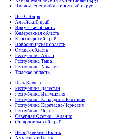
Ханты-Мансийский автономный округ
Ямало-Ненецкий автономный округ
Вся Сибирь
Алтайский край
Иркутская область
Кемеровская область
Красноярский край
Новосибирская область
Омская область
Республика Алтай
Республика Тыва
Республика Хакасия
Томская область
Весь Кавказ
Республика Дагестан
Республика Ингушетия
Республика Кабардино-Балкария
Республика Карачаево-Черкесия
Республика Чечня
Северная Осетия – Алания
Ставропольский край
Весь Дальний Восток
Амурская область