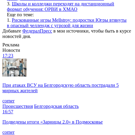
3.
Школы и колледжи переходят на дистанционный
формат обучения: ОРВИ в ХМАО
Еще по теме:
1.
Рискованные игры Mellstroy: подростки Югры втянуты
в опасный челлендж с угрозой для жизни
Добавьте
ФедералПресс
в мои источники, чтобы быть в курсе
новостей дня.
Реклама
Новости
17:23
При атаках ВСУ на Белгородскую область пострадали 5
мирных жителей
corner
Происшествия
Белгородская область
16:57
Подведены итоги «Зарницы 2.0» в Подмосковье
corner