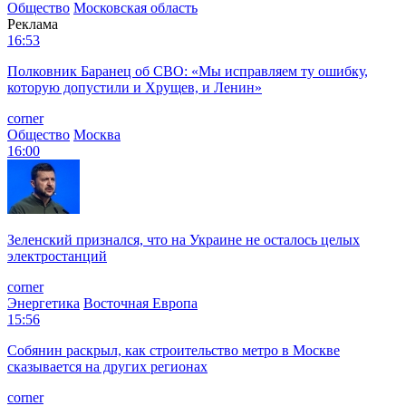
Общество
Московская область
Реклама
16:53
Полковник Баранец об СВО: «Мы исправляем ту ошибку,
которую допустили и Хрущев, и Ленин»
corner
Общество
Москва
16:00
Зеленский признался, что на Украине не осталось целых
электростанций
corner
Энергетика
Восточная Европа
15:56
Собянин раскрыл, как строительство метро в Москве
сказывается на других регионах
corner