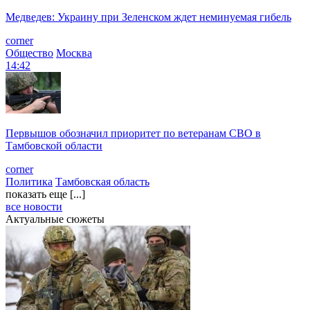
Медведев: Украину при Зеленском ждет неминуемая гибель
corner
Общество
Москва
14:42
Первышов обозначил приоритет по ветеранам СВО в
Тамбовской области
corner
Политика
Тамбовская область
показать еще [...]
все новости
Актуальные сюжеты