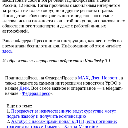
масштабные сбои в Югре были зафиксированы в День
России, 12 июня. Тогда проблемы с мобильным интернетом
затронули не только округ, но и другие регионы страны.
Последствия сбоя ощущались почти неделю – югорчане
жаловались на сложности с оплатой покупок, использованием
общественного транспорта и даже с работой личных
автомобилей.
Ранее «ФедералПресс» писал инструкцию, как вести себя во
время атаки беспилотнииков. Информацию об этом читайте
здесь
.
Изображение сгенерировано нейросетью Kandinsky 3.1
Подписывайтесь на ФедералПресс в
МАХ
,
Дзен.Новости
, а
также следите за самыми интересными новостями УрФО в
канале
Дзен
. Все самое важное и оперативное — в telegram-
канале «
ФедералПресс
».
Еще по теме:
1.
Перерасчет за некачественную воду: сургутяне могут
подать жалобу и получить компенсацию
2.
Автобус с пассажирами попал в ДТП, есть погибшие:
трагедия на трассе Тюмень – Ханты-Мансийск