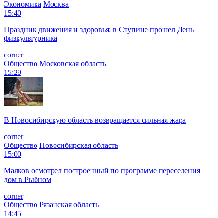
Экономика
Москва
15:40
Праздник движения и здоровья: в Ступине прошел День
физкультурника
corner
Общество
Московская область
15:29
В Новосибирскую область возвращается сильная жара
corner
Общество
Новосибирская область
15:00
Малков осмотрел построенный по программе переселения
дом в Рыбном
corner
Общество
Рязанская область
14:45