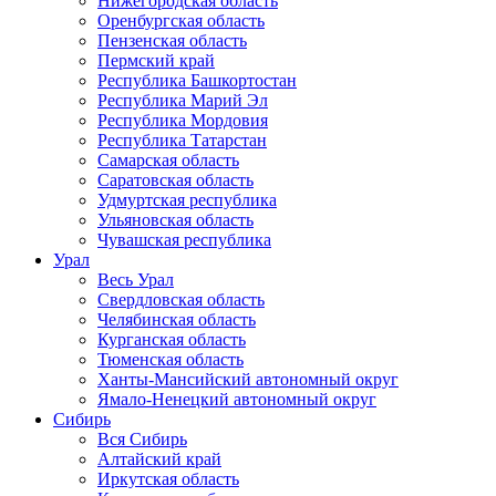
Нижегородская область
Оренбургская область
Пензенская область
Пермский край
Республика Башкортостан
Республика Марий Эл
Республика Мордовия
Республика Татарстан
Самарская область
Саратовская область
Удмуртская республика
Ульяновская область
Чувашская республика
Урал
Весь Урал
Свердловская область
Челябинская область
Курганская область
Тюменская область
Ханты-Мансийский автономный округ
Ямало-Ненецкий автономный округ
Сибирь
Вся Сибирь
Алтайский край
Иркутская область