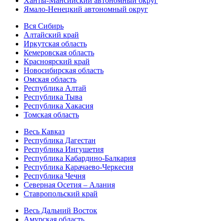
Ханты-Мансийский автономный округ
Ямало-Ненецкий автономный округ
Вся Сибирь
Алтайский край
Иркутская область
Кемеровская область
Красноярский край
Новосибирская область
Омская область
Республика Алтай
Республика Тыва
Республика Хакасия
Томская область
Весь Кавказ
Республика Дагестан
Республика Ингушетия
Республика Кабардино-Балкария
Республика Карачаево-Черкесия
Республика Чечня
Северная Осетия – Алания
Ставропольский край
Весь Дальний Восток
Амурская область