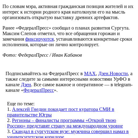
По словам мэра, активная гражданская позиция жителей и их
интерес к истории родного края натолкнули его на мысль
организовать открытую выставку древних артефактов.
Ранее «ФедералПресс» сообщал о планах развития Сургута.
Максим Слепов отметил, что все обращения горожан и
замечания
фиксируются
, устанавливаются конкретные сроки
исполнения, которые он лично контролирует.
Фото: ФедералПресс / Иван Кабанов
Подписывайтесь на ФедералПресс в
МАХ
,
Дзен.Новости
, а
также следите за самыми интересными новостями УрФО в
канале
Дзен
. Все самое важное и оперативное — в telegram-
канале «
ФедералПресс
».
Еще по теме:
1.
Алексей Гнедин покидает пост куратора СМИ в
правительстве Югры
2.
Регионы – финалисты программы «Открой твою
Россию» представят страну на международном уровне
3.
Скандал в сургутском вузе: мужчина совершил намаз в
университетском коридоре