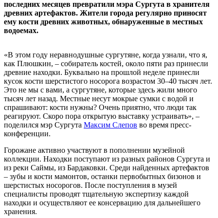
последних месяцев превратили мэра Сургута в хранителя
древних артефактов. Жители города регулярно приносят
ему кости древних животных, обнаруженные в местных
водоемах.
«В этом году неравнодушные сургутяне, когда узнали, что я,
как Плюшкин, – собиратель костей, около пяти раз принесли
древние находки. Буквально на прошлой неделе принесли
кусок кости шерстистого носорога возрастом 30–40 тысяч лет.
Это не мы с вами, а сургутяне, которые здесь жили много
тысяч лет назад. Местные несут мокрые сумки с водой и
спрашивают: кости нужны? Очень приятно, что люди так
реагируют. Скоро пора открытую выставку устраивать», –
поделился мэр Сургута
Максим Слепов
во время пресс-
конференции.
Горожане активно участвуют в пополнении музейной
коллекции. Находки поступают из разных районов Сургута и
из реки Саймы, из Бардаковки. Среди найденных артефактов
– зубы и кости мамонтов, останки первобытных бизонов и
шерстистых носорогов. После поступления в музей
специалисты проводят тщательную экспертизу каждой
находки и осуществляют ее консервацию для дальнейшего
хранения.