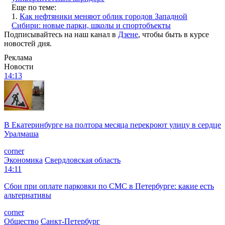
Еще по теме:
1.
Как нефтяники меняют облик городов Западной
Сибири: новые парки, школы и спортобъекты
Подписывайтесь на наш канал в
Дзене
, чтобы быть в курсе
новостей дня.
Реклама
Новости
14:13
В Екатеринбурге на полтора месяца перекроют улицу в сердце
Уралмаша
corner
Экономика
Свердловская область
14:11
Сбои при оплате парковки по СМС в Петербурге: какие есть
альтернативы
corner
Общество
Санкт-Петербург