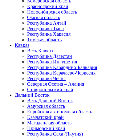
Кемеровская область
Красноярский край
Новосибирская область
Омская область
Республика Алтай
Республика Тыва
Республика Хакасия
Томская область
Кавказ
Весь Кавказ
Республика Дагестан
Республика Ингушетия
Республика Кабардино-Балкария
Республика Карачаево-Черкесия
Республика Чечня
Северная Осетия – Алания
Ставропольский край
Дальний Восток
Весь Дальний Восток
Амурская область
Еврейская автономная область
Камчатский край
Магаданская область
Приморский край
Республика Саха (Якутия)