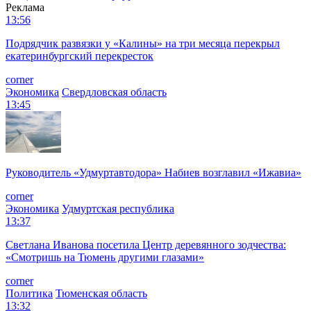
Реклама
13:56
Подрядчик развязки у «Калины» на три месяца перекрыл
екатеринбургский перекресток
corner
Экономика
Свердловская область
13:45
Руководитель «Удмуртавтодора» Набиев возглавил «Ижавиа»
corner
Экономика
Удмуртская республика
13:37
Светлана Иванова посетила Центр деревянного зодчества:
«Смотришь на Тюмень другими глазами»
corner
Политика
Тюменская область
13:32