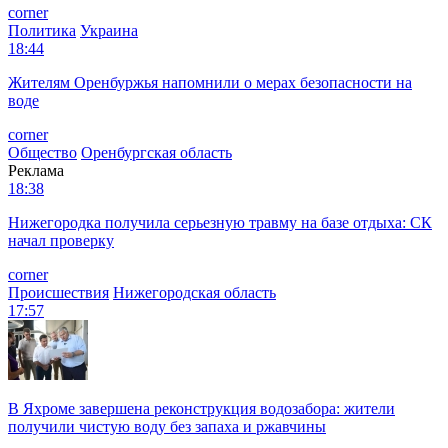
corner
Политика
Украина
18:44
Жителям Оренбуржья напомнили о мерах безопасности на
воде
corner
Общество
Оренбургская область
Реклама
18:38
Нижегородка получила серьезную травму на базе отдыха: СК
начал проверку
corner
Происшествия
Нижегородская область
17:57
В Яхроме завершена реконструкция водозабора: жители
получили чистую воду без запаха и ржавчины