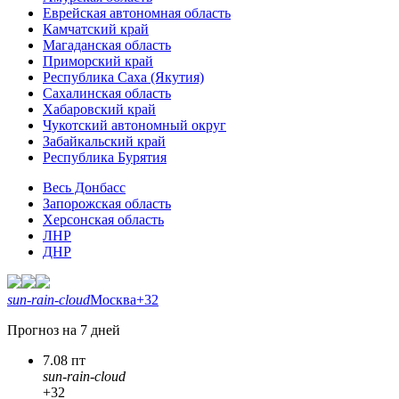
Еврейская автономная область
Камчатский край
Магаданская область
Приморский край
Республика Саха (Якутия)
Сахалинская область
Хабаровский край
Чукотский автономный округ
Забайкальский край
Республика Бурятия
Весь Донбасс
Запорожская область
Херсонская область
ЛНР
ДНР
sun-rain-cloud
Москва
+32
Прогноз на 7 дней
7.08 пт
sun-rain-cloud
+32