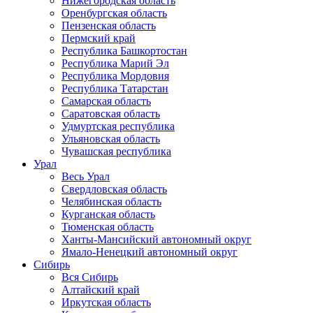
Нижегородская область
Оренбургская область
Пензенская область
Пермский край
Республика Башкортостан
Республика Марий Эл
Республика Мордовия
Республика Татарстан
Самарская область
Саратовская область
Удмуртская республика
Ульяновская область
Чувашская республика
Урал
Весь Урал
Свердловская область
Челябинская область
Курганская область
Тюменская область
Ханты-Мансийский автономный округ
Ямало-Ненецкий автономный округ
Сибирь
Вся Сибирь
Алтайский край
Иркутская область