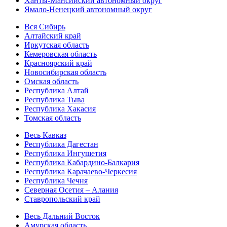
Ханты-Мансийский автономный округ
Ямало-Ненецкий автономный округ
Вся Сибирь
Алтайский край
Иркутская область
Кемеровская область
Красноярский край
Новосибирская область
Омская область
Республика Алтай
Республика Тыва
Республика Хакасия
Томская область
Весь Кавказ
Республика Дагестан
Республика Ингушетия
Республика Кабардино-Балкария
Республика Карачаево-Черкесия
Республика Чечня
Северная Осетия – Алания
Ставропольский край
Весь Дальний Восток
Амурская область