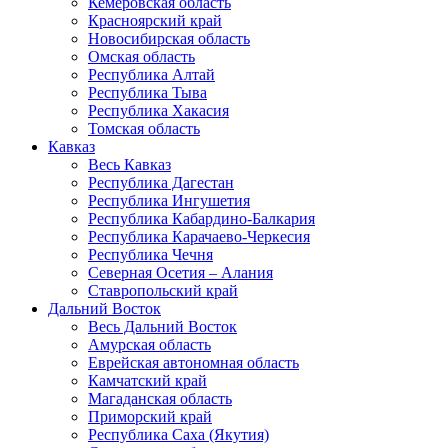
Кемеровская область
Красноярский край
Новосибирская область
Омская область
Республика Алтай
Республика Тыва
Республика Хакасия
Томская область
Кавказ
Весь Кавказ
Республика Дагестан
Республика Ингушетия
Республика Кабардино-Балкария
Республика Карачаево-Черкесия
Республика Чечня
Северная Осетия – Алания
Ставропольский край
Дальний Восток
Весь Дальний Восток
Амурская область
Еврейская автономная область
Камчатский край
Магаданская область
Приморский край
Республика Саха (Якутия)