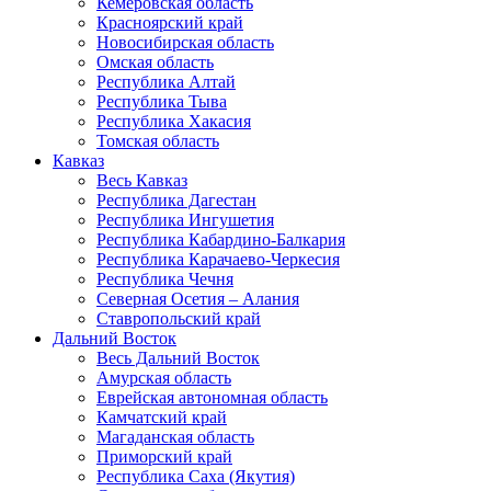
Кемеровская область
Красноярский край
Новосибирская область
Омская область
Республика Алтай
Республика Тыва
Республика Хакасия
Томская область
Кавказ
Весь Кавказ
Республика Дагестан
Республика Ингушетия
Республика Кабардино-Балкария
Республика Карачаево-Черкесия
Республика Чечня
Северная Осетия – Алания
Ставропольский край
Дальний Восток
Весь Дальний Восток
Амурская область
Еврейская автономная область
Камчатский край
Магаданская область
Приморский край
Республика Саха (Якутия)