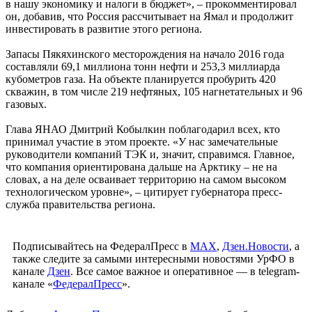
в нашу экономику и налоги в бюджет», – прокомментировал
он, добавив, что Россия рассчитывает на Ямал и продолжит
инвестировать в развитие этого региона.
Запасы Пякяхинского месторождения на начало 2016 года
составляли 69,1 миллиона тонн нефти и 253,3 миллиарда
кубометров газа. На объекте планируется пробурить 420
скважин, в том числе 219 нефтяных, 105 нагнетательных и 96
газовых.
Глава ЯНАО Дмитрий Кобылкин поблагодарил всех, кто
принимал участие в этом проекте. «У нас замечательные
руководители компаний ТЭК и, значит, справимся. Главное,
что компания ориентирована дальше на Арктику – не на
словах, а на деле осваивает территорию на самом высоком
технологическом уровне», – цитирует губернатора пресс-
служба правительства региона.
Подписывайтесь на ФедералПресс в
МАХ
,
Дзен.Новости
, а
также следите за самыми интересными новостями УрФО в
канале
Дзен
. Все самое важное и оперативное — в telegram-
канале «
ФедералПресс
».