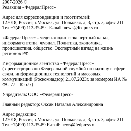
2007-2026 ©
Редакция «
ФедералПресс
»
Адрес для корреспонденции и посетителей:
127018
, Россия, г.
Москва
,
ул. Полковая, д. 3, стр. 3
, офис 211
Тел.
+7(499) 112-35-89
E-mail:
news@fedpress.ru
«ФедералПресс» - медиа-холдинг: экспертный канал,
информагентства, журнал. Политика, экономика,
происшествия, общество. Экспертный взгляд на жизнь
регионов РФ
Информационное агентство «ФедералПресс»
(зарегистрировано Федеральной службой по надзору в сфере
связи, информационных технологий и массовых
коммуникаций (Роскомнадзор) 21.07.2023г. за номером ИА №
ФС 77 – 85577)
Учредитель: ООО «ФедералПресс»
Главный редактор: Оксак Наталья Александровна
Адрес редакции:
127018, Россия, г.Москва, ул. Полковая, д. 3, стр. 3, офис 211
Тел.+7(499) 112-35-89 E-mail: news@fedpress.ru