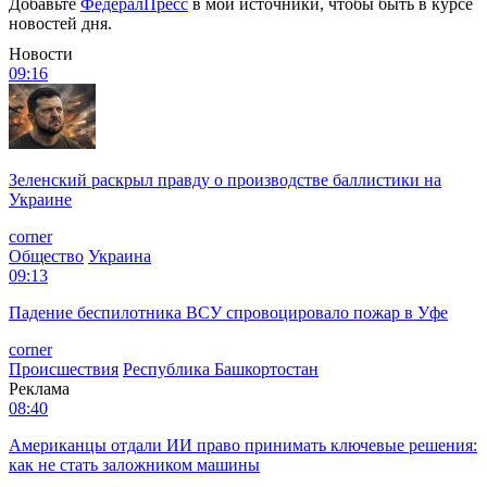
Добавьте
ФедералПресс
в мои источники, чтобы быть в курсе
новостей дня.
Новости
09:16
Зеленский раскрыл правду о производстве баллистики на
Украине
corner
Общество
Украина
09:13
Падение беспилотника ВСУ спровоцировало пожар в Уфе
corner
Происшествия
Республика Башкортостан
Реклама
08:40
Американцы отдали ИИ право принимать ключевые решения:
как не стать заложником машины