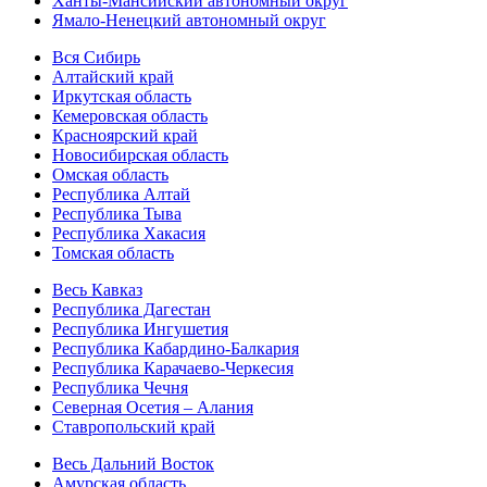
Ханты-Мансийский автономный округ
Ямало-Ненецкий автономный округ
Вся Сибирь
Алтайский край
Иркутская область
Кемеровская область
Красноярский край
Новосибирская область
Омская область
Республика Алтай
Республика Тыва
Республика Хакасия
Томская область
Весь Кавказ
Республика Дагестан
Республика Ингушетия
Республика Кабардино-Балкария
Республика Карачаево-Черкесия
Республика Чечня
Северная Осетия – Алания
Ставропольский край
Весь Дальний Восток
Амурская область