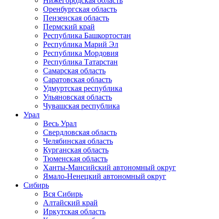
Нижегородская область
Оренбургская область
Пензенская область
Пермский край
Республика Башкортостан
Республика Марий Эл
Республика Мордовия
Республика Татарстан
Самарская область
Саратовская область
Удмуртская республика
Ульяновская область
Чувашская республика
Урал
Весь Урал
Свердловская область
Челябинская область
Курганская область
Тюменская область
Ханты-Мансийский автономный округ
Ямало-Ненецкий автономный округ
Сибирь
Вся Сибирь
Алтайский край
Иркутская область