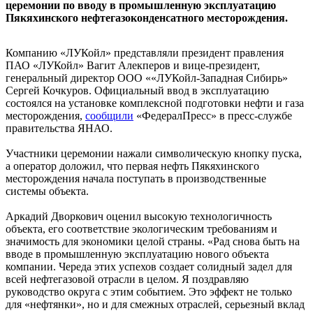
церемонии по вводу в промышленную эксплуатацию
Пякяхинского нефтегазоконденсатного месторождения.
Компанию «ЛУКойл» представляли президент правления
ПАО «ЛУКойл» Вагит Алекперов и вице-президент,
генеральный директор ООО ««ЛУКойл-Западная Сибирь»
Сергей Кочкуров. Официальный ввод в эксплуатацию
состоялся на установке комплексной подготовки нефти и газа
месторождения,
сообщили
«ФедералПресс» в пресс-службе
правительства ЯНАО.
Участники церемонии нажали символическую кнопку пуска,
а оператор доложил, что первая нефть Пякяхинского
месторождения начала поступать в производственные
системы объекта.
Аркадий Дворкович оценил высокую технологичность
объекта, его соответствие экологическим требованиям и
значимость для экономики целой страны. «Рад снова быть на
вводе в промышленную эксплуатацию нового объекта
компании. Череда этих успехов создает солидный задел для
всей нефтегазовой отрасли в целом. Я поздравляю
руководство округа с этим событием. Это эффект не только
для «нефтянки», но и для смежных отраслей, серьезный вклад