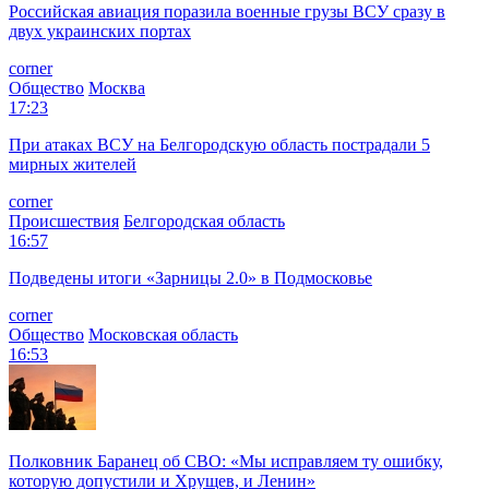
Российская авиация поразила военные грузы ВСУ сразу в
двух украинских портах
corner
Общество
Москва
17:23
При атаках ВСУ на Белгородскую область пострадали 5
мирных жителей
corner
Происшествия
Белгородская область
16:57
Подведены итоги «Зарницы 2.0» в Подмосковье
corner
Общество
Московская область
16:53
Полковник Баранец об СВО: «Мы исправляем ту ошибку,
которую допустили и Хрущев, и Ленин»