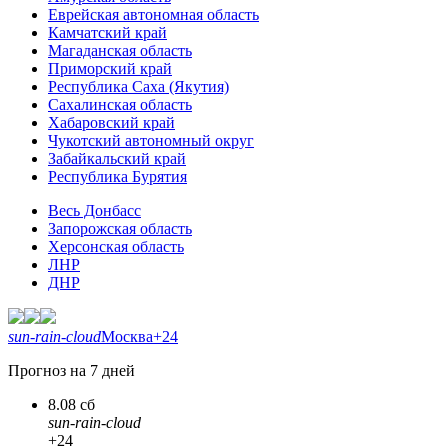
Еврейская автономная область
Камчатский край
Магаданская область
Приморский край
Республика Саха (Якутия)
Сахалинская область
Хабаровский край
Чукотский автономный округ
Забайкальский край
Республика Бурятия
Весь Донбасс
Запорожская область
Херсонская область
ЛНР
ДНР
sun-rain-cloud
Москва
+24
Прогноз на 7 дней
8.08 сб
sun-rain-cloud
+24