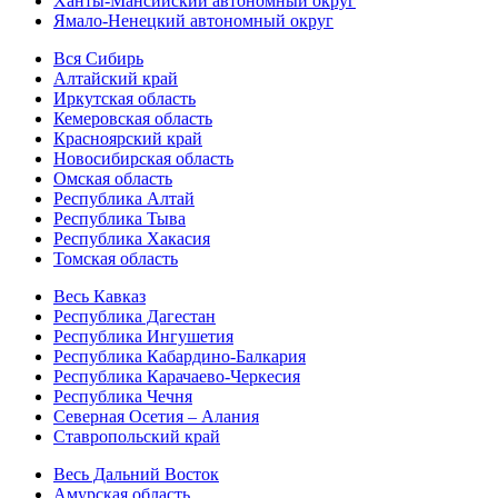
Ханты-Мансийский автономный округ
Ямало-Ненецкий автономный округ
Вся Сибирь
Алтайский край
Иркутская область
Кемеровская область
Красноярский край
Новосибирская область
Омская область
Республика Алтай
Республика Тыва
Республика Хакасия
Томская область
Весь Кавказ
Республика Дагестан
Республика Ингушетия
Республика Кабардино-Балкария
Республика Карачаево-Черкесия
Республика Чечня
Северная Осетия – Алания
Ставропольский край
Весь Дальний Восток
Амурская область