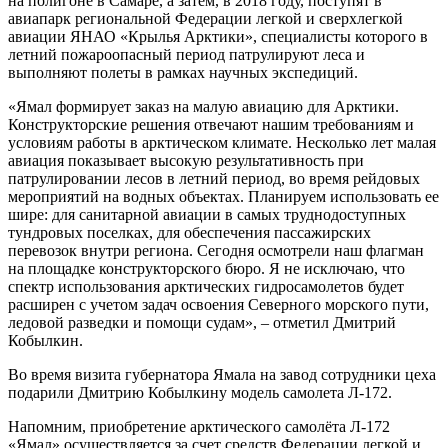
на полигоне в Самаре, а затем, в 2018 году, поступят в
авиапарк региональной Федерации легкой и сверхлегкой
авиации ЯНАО «Крылья Арктики», специалисты которого в
летний пожароопасный период патрулируют леса и
выполняют полеты в рамках научных экспедиций.
«Ямал формирует заказ на малую авиацию для Арктики.
Конструкторские решения отвечают нашим требованиям и
условиям работы в арктическом климате. Несколько лет малая
авиация показывает высокую результативность при
патрулировании лесов в летний период, во время рейдовых
мероприятий на водных объектах. Планируем использовать ее
шире: для санитарной авиации в самых труднодоступных
тундровых поселках, для обеспечения пассажирских
перевозок внутри региона. Сегодня осмотрели наш флагман
на площадке конструкторского бюро. Я не исключаю, что
спектр использования арктических гидросамолетов будет
расширен с учетом задач освоения Северного морского пути,
ледовой разведки и помощи судам», – отметил Дмитрий
Кобылкин.
Во время визита губернатора Ямала на завод сотрудники цеха
подарили Дмитрию Кобылкину модель самолета Л-172.
Напомним, приобретение арктического самолёта Л-172
«Ямал» осуществляется за счет средств Федерации легкой и