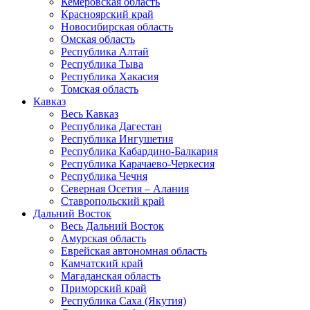
Кемеровская область
Красноярский край
Новосибирская область
Омская область
Республика Алтай
Республика Тыва
Республика Хакасия
Томская область
Кавказ
Весь Кавказ
Республика Дагестан
Республика Ингушетия
Республика Кабардино-Балкария
Республика Карачаево-Черкесия
Республика Чечня
Северная Осетия – Алания
Ставропольский край
Дальний Восток
Весь Дальний Восток
Амурская область
Еврейская автономная область
Камчатский край
Магаданская область
Приморский край
Республика Саха (Якутия)