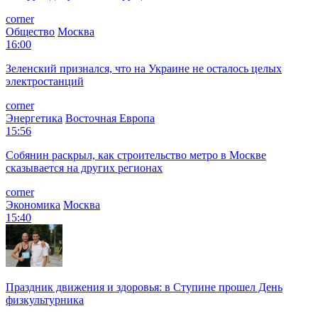
corner
Общество
Москва
16:00
Зеленский признался, что на Украине не осталось целых
электростанций
corner
Энергетика
Восточная Европа
15:56
Собянин раскрыл, как строительство метро в Москве
сказывается на других регионах
corner
Экономика
Москва
15:40
Праздник движения и здоровья: в Ступине прошел День
физкультурника