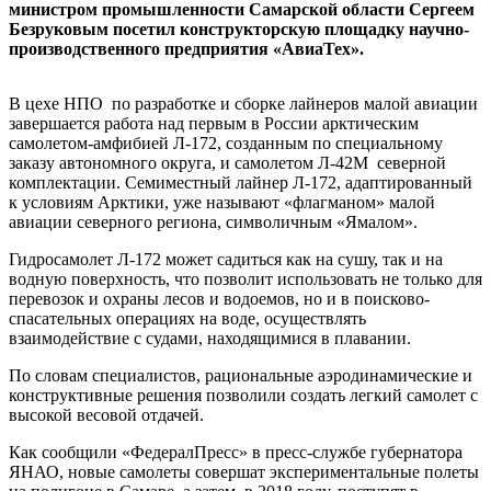
министром промышленности Самарской области Сергеем
Безруковым посетил конструкторскую площадку научно-
производственного предприятия «АвиаТех».
В цехе НПО по разработке и сборке лайнеров малой авиации
завершается работа над первым в России арктическим
самолетом-амфибией Л-172, созданным по специальному
заказу автономного округа, и самолетом Л-42М северной
комплектации. Семиместный лайнер Л-172, адаптированный
к условиям Арктики, уже называют «флагманом» малой
авиации северного региона, символичным «Ямалом».
Гидросамолет Л-172 может садиться как на сушу, так и на
водную поверхность, что позволит использовать не только для
перевозок и охраны лесов и водоемов, но и в поисково-
спасательных операциях на воде, осуществлять
взаимодействие с судами, находящимися в плавании.
По словам специалистов, рациональные аэродинамические и
конструктивные решения позволили создать легкий самолет с
высокой весовой отдачей.
Как сообщили «ФедералПресс» в пресс-службе губернатора
ЯНАО, новые самолеты совершат экспериментальные полеты