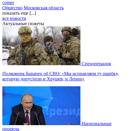
corner
Общество
Московская область
показать еще [...]
все новости
Актуальные сюжеты
Спецоперация
Полковник Баранец об СВО: «Мы исправляем ту ошибку,
которую допустили и Хрущев, и Ленин»
Национальные
проекты