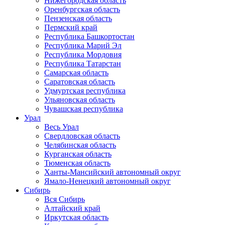
Нижегородская область
Оренбургская область
Пензенская область
Пермский край
Республика Башкортостан
Республика Марий Эл
Республика Мордовия
Республика Татарстан
Самарская область
Саратовская область
Удмуртская республика
Ульяновская область
Чувашская республика
Урал
Весь Урал
Свердловская область
Челябинская область
Курганская область
Тюменская область
Ханты-Мансийский автономный округ
Ямало-Ненецкий автономный округ
Сибирь
Вся Сибирь
Алтайский край
Иркутская область