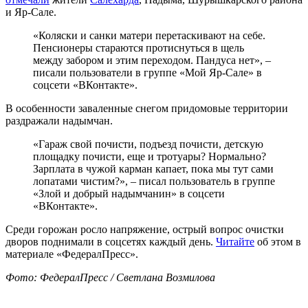
и Яр-Сале.
«Коляски и санки матери перетаскивают на себе.
Пенсионеры стараются протиснуться в щель
между забором и этим переходом. Пандуса нет», –
писали пользователи в группе «Мой Яр-Сале» в
соцсети «ВКонтакте».
В особенности заваленные снегом придомовые территории
раздражали надымчан.
«Гараж свой почисти, подъезд почисти, детскую
площадку почисти, еще и тротуары? Нормально?
Зарплата в чужой карман капает, пока мы тут сами
лопатами чистим?», – писал пользователь в группе
«Злой и добрый надымчанин» в соцсети
«ВКонтакте».
Среди горожан росло напряжение, острый вопрос очистки
дворов поднимали в соцсетях каждый день.
Читайте
об этом в
материале «ФедералПресс».
Фото: ФедералПресс / Светлана Возмилова