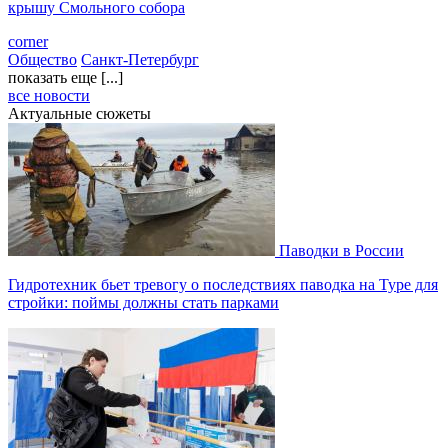
крышу Смольного собора
corner
Общество
Санкт-Петербург
показать еще [...]
все новости
Актуальные сюжеты
Паводки в России
Гидротехник бьет тревогу о последствиях паводка на Туре для
стройки: поймы должны стать парками