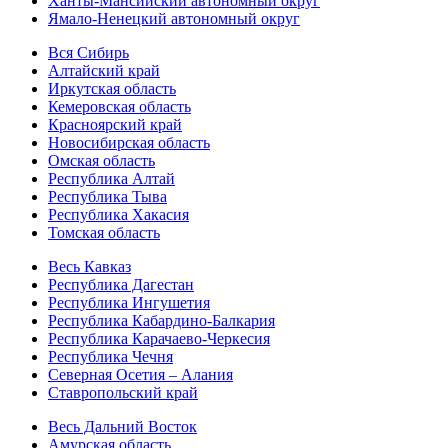
Ханты-Мансийский автономный округ
Ямало-Ненецкий автономный округ
Вся Сибирь
Алтайский край
Иркутская область
Кемеровская область
Красноярский край
Новосибирская область
Омская область
Республика Алтай
Республика Тыва
Республика Хакасия
Томская область
Весь Кавказ
Республика Дагестан
Республика Ингушетия
Республика Кабардино-Балкария
Республика Карачаево-Черкесия
Республика Чечня
Северная Осетия – Алания
Ставропольский край
Весь Дальний Восток
Амурская область