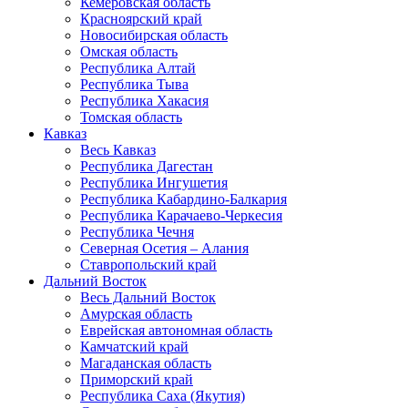
Кемеровская область
Красноярский край
Новосибирская область
Омская область
Республика Алтай
Республика Тыва
Республика Хакасия
Томская область
Кавказ
Весь Кавказ
Республика Дагестан
Республика Ингушетия
Республика Кабардино-Балкария
Республика Карачаево-Черкесия
Республика Чечня
Северная Осетия – Алания
Ставропольский край
Дальний Восток
Весь Дальний Восток
Амурская область
Еврейская автономная область
Камчатский край
Магаданская область
Приморский край
Республика Саха (Якутия)