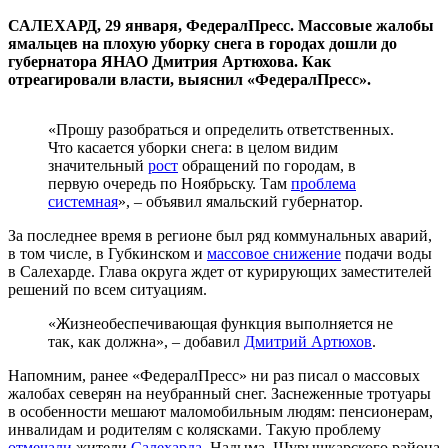
САЛЕХАРД, 29 января, ФедералПресс. Массовые жалобы
ямальцев на плохую уборку снега в городах дошли до
губернатора ЯНАО Дмитрия Артюхова. Как
отреагировали власти, выяснил «ФедералПресс».
«Прошу разобраться и определить ответственных.
Что касается уборки снега: в целом видим
значительный
рост
обращений по городам, в
первую очередь по Ноябрьску. Там
проблема
системная
», – объявил ямальский губернатор.
За последнее время в регионе был ряд коммунальных аварий,
в том числе, в Губкинском и
массовое снижение
подачи воды
в Салехарде. Глава округа ждет от курирующих заместителей
решений по всем ситуациям.
«Жизнеобеспечивающая функция выполняется не
так, как должна», – добавил
Дмитрий Артюхов
.
Напомним, ранее «ФедералПресс» ни раз писал о массовых
жалобах северян на неубранный снег. Заснеженные тротуары
в особенности мешают маломобильным людям: пенсионерам,
инвалидам и родителям с колясками. Такую проблему
отмечали
жители
Салехарда
, Надыма, Шурышкарского района