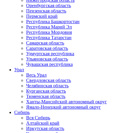
Нижегородская область
Оренбургская область
Пензенская область
Пермский край
Республика Башкортостан
Республика Марий Эл
Республика Мордовия
Республика Татарстан
Самарская область
Саратовская область
Удмуртская республика
Ульяновская область
Чувашская республика
Урал
Весь Урал
Свердловская область
Челябинская область
Курганская область
Тюменская область
Ханты-Мансийский автономный округ
Ямало-Ненецкий автономный округ
Сибирь
Вся Сибирь
Алтайский край
Иркутская область