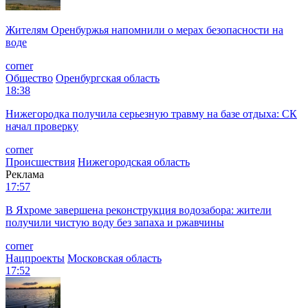
Жителям Оренбуржья напомнили о мерах безопасности на
воде
corner
Общество
Оренбургская область
18:38
Нижегородка получила серьезную травму на базе отдыха: СК
начал проверку
corner
Происшествия
Нижегородская область
Реклама
17:57
В Яхроме завершена реконструкция водозабора: жители
получили чистую воду без запаха и ржавчины
corner
Нацпроекты
Московская область
17:52