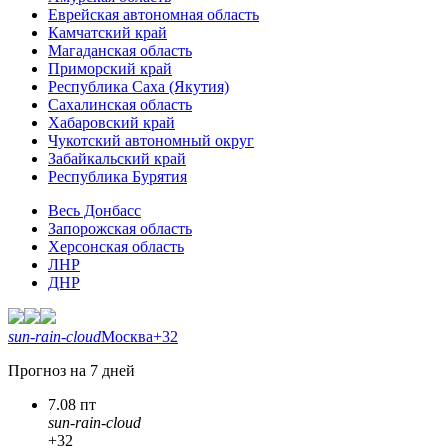
Еврейская автономная область
Камчатский край
Магаданская область
Приморский край
Республика Саха (Якутия)
Сахалинская область
Хабаровский край
Чукотский автономный округ
Забайкальский край
Республика Бурятия
Весь Донбасс
Запорожская область
Херсонская область
ЛНР
ДНР
sun-rain-cloud
Москва
+32
Прогноз на 7 дней
7.08 пт
sun-rain-cloud
+32