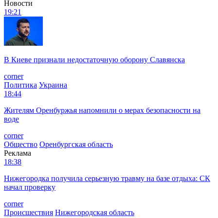
Новости
19:21
В Киеве признали недостаточную оборону Славянска
corner
Политика
Украина
18:44
Жителям Оренбуржья напомнили о мерах безопасности на
воде
corner
Общество
Оренбургская область
Реклама
18:38
Нижегородка получила серьезную травму на базе отдыха: СК
начал проверку
corner
Происшествия
Нижегородская область