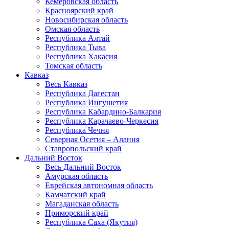
Кемеровская область
Красноярский край
Новосибирская область
Омская область
Республика Алтай
Республика Тыва
Республика Хакасия
Томская область
Кавказ
Весь Кавказ
Республика Дагестан
Республика Ингушетия
Республика Кабардино-Балкария
Республика Карачаево-Черкесия
Республика Чечня
Северная Осетия – Алания
Ставропольский край
Дальний Восток
Весь Дальний Восток
Амурская область
Еврейская автономная область
Камчатский край
Магаданская область
Приморский край
Республика Саха (Якутия)