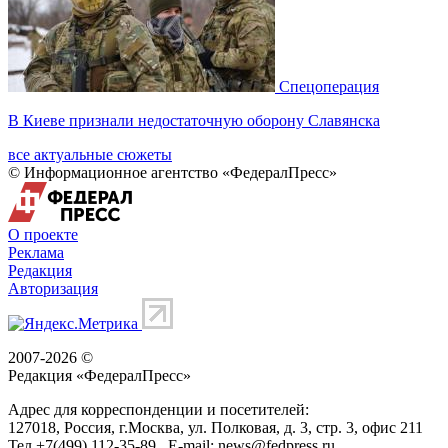
Спецоперация
В Киеве признали недостаточную оборону Славянска
все актуальные сюжеты
© Информационное агентство «ФедералПресс»
О проекте
Реклама
Редакция
Авторизация
2007-2026 ©
Редакция «
ФедералПресс
»
Адрес для корреспонденции и посетителей:
127018
, Россия, г.
Москва
,
ул. Полковая, д. 3, стр. 3
, офис 211
Тел.
+7(499) 112-35-89
E-mail:
news@fedpress.ru