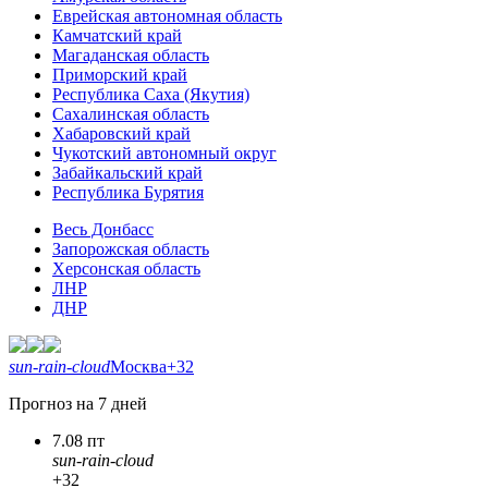
Еврейская автономная область
Камчатский край
Магаданская область
Приморский край
Республика Саха (Якутия)
Сахалинская область
Хабаровский край
Чукотский автономный округ
Забайкальский край
Республика Бурятия
Весь Донбасс
Запорожская область
Херсонская область
ЛНР
ДНР
sun-rain-cloud
Москва
+32
Прогноз на 7 дней
7.08 пт
sun-rain-cloud
+32