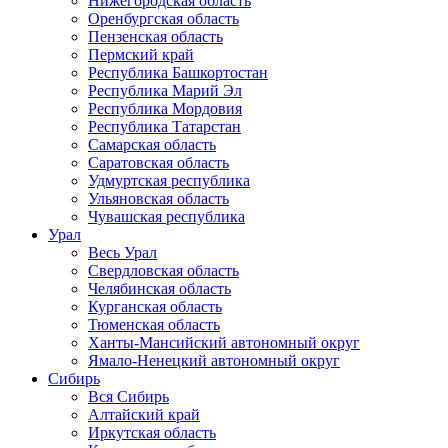
Нижегородская область
Оренбургская область
Пензенская область
Пермский край
Республика Башкортостан
Республика Марий Эл
Республика Мордовия
Республика Татарстан
Самарская область
Саратовская область
Удмуртская республика
Ульяновская область
Чувашская республика
Урал
Весь Урал
Свердловская область
Челябинская область
Курганская область
Тюменская область
Ханты-Мансийский автономный округ
Ямало-Ненецкий автономный округ
Сибирь
Вся Сибирь
Алтайский край
Иркутская область