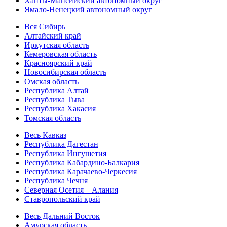
Ханты-Мансийский автономный округ
Ямало-Ненецкий автономный округ
Вся Сибирь
Алтайский край
Иркутская область
Кемеровская область
Красноярский край
Новосибирская область
Омская область
Республика Алтай
Республика Тыва
Республика Хакасия
Томская область
Весь Кавказ
Республика Дагестан
Республика Ингушетия
Республика Кабардино-Балкария
Республика Карачаево-Черкесия
Республика Чечня
Северная Осетия – Алания
Ставропольский край
Весь Дальний Восток
Амурская область