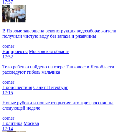
17:57
В Яхроме завершена реконструкция водозабора: жители
получили чистую воду без запаха и ржавчины
corner
Нацпроекты
Московская область
17:52
Тело ребенка найдено на озере Танковое: в Ленобласти
расследуют гибель мальчика
corner
Происшествия
Санкт-Петербург
17:15
Новые рубежи и новые открытия: что ждет россиян на
следующей неделе
corner
Политика
Москва
17:14