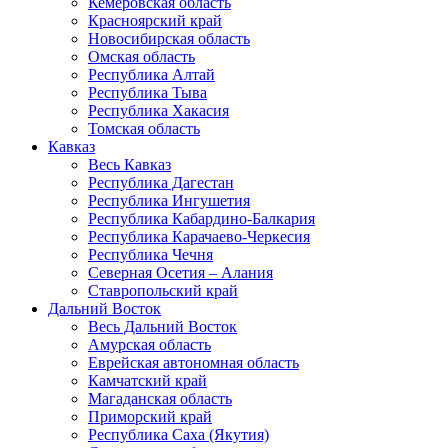
Кемеровская область
Красноярский край
Новосибирская область
Омская область
Республика Алтай
Республика Тыва
Республика Хакасия
Томская область
Кавказ
Весь Кавказ
Республика Дагестан
Республика Ингушетия
Республика Кабардино-Балкария
Республика Карачаево-Черкесия
Республика Чечня
Северная Осетия – Алания
Ставропольский край
Дальний Восток
Весь Дальний Восток
Амурская область
Еврейская автономная область
Камчатский край
Магаданская область
Приморский край
Республика Саха (Якутия)