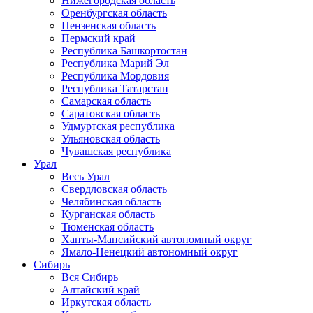
Нижегородская область
Оренбургская область
Пензенская область
Пермский край
Республика Башкортостан
Республика Марий Эл
Республика Мордовия
Республика Татарстан
Самарская область
Саратовская область
Удмуртская республика
Ульяновская область
Чувашская республика
Урал
Весь Урал
Свердловская область
Челябинская область
Курганская область
Тюменская область
Ханты-Мансийский автономный округ
Ямало-Ненецкий автономный округ
Сибирь
Вся Сибирь
Алтайский край
Иркутская область