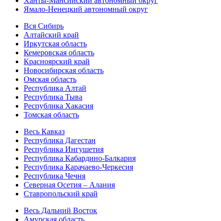
Ханты-Мансийский автономный округ
Ямало-Ненецкий автономный округ
Вся Сибирь
Алтайский край
Иркутская область
Кемеровская область
Красноярский край
Новосибирская область
Омская область
Республика Алтай
Республика Тыва
Республика Хакасия
Томская область
Весь Кавказ
Республика Дагестан
Республика Ингушетия
Республика Кабардино-Балкария
Республика Карачаево-Черкесия
Республика Чечня
Северная Осетия – Алания
Ставропольский край
Весь Дальний Восток
Амурская область