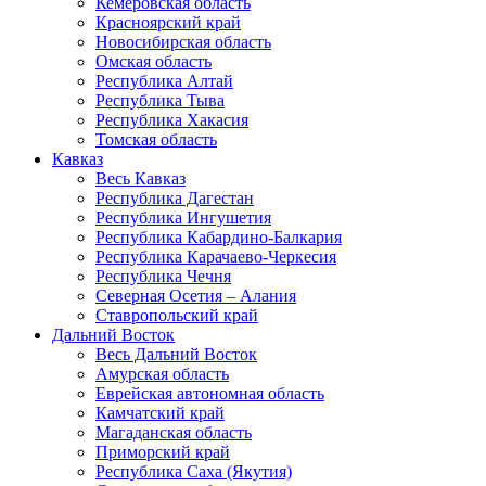
Кемеровская область
Красноярский край
Новосибирская область
Омская область
Республика Алтай
Республика Тыва
Республика Хакасия
Томская область
Кавказ
Весь Кавказ
Республика Дагестан
Республика Ингушетия
Республика Кабардино-Балкария
Республика Карачаево-Черкесия
Республика Чечня
Северная Осетия – Алания
Ставропольский край
Дальний Восток
Весь Дальний Восток
Амурская область
Еврейская автономная область
Камчатский край
Магаданская область
Приморский край
Республика Саха (Якутия)