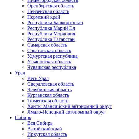
Нижегородская область
Оренбургская область
Пензенская область
Пермский край
Республика Башкортостан
Республика Марий Эл
Республика Мордовия
Республика Татарстан
Самарская область
Саратовская область
Удмуртская республика
Ульяновская область
Чувашская республика
Урал
Весь Урал
Свердловская область
Челябинская область
Курганская область
Тюменская область
Ханты-Мансийский автономный округ
Ямало-Ненецкий автономный округ
Сибирь
Вся Сибирь
Алтайский край
Иркутская область