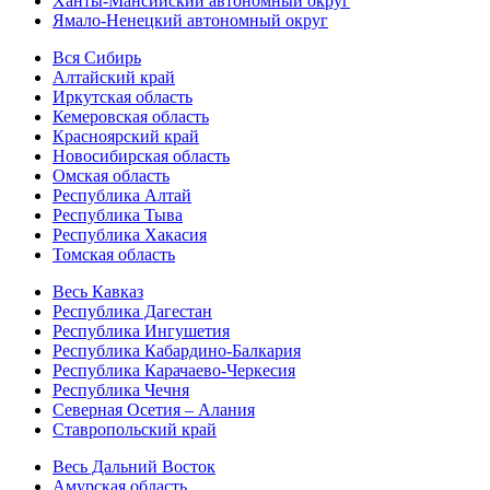
Ханты-Мансийский автономный округ
Ямало-Ненецкий автономный округ
Вся Сибирь
Алтайский край
Иркутская область
Кемеровская область
Красноярский край
Новосибирская область
Омская область
Республика Алтай
Республика Тыва
Республика Хакасия
Томская область
Весь Кавказ
Республика Дагестан
Республика Ингушетия
Республика Кабардино-Балкария
Республика Карачаево-Черкесия
Республика Чечня
Северная Осетия – Алания
Ставропольский край
Весь Дальний Восток
Амурская область