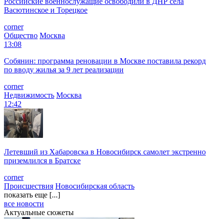
Российские военнослужащие освободили в ДНР села
Васютинское и Торецкое
corner
Общество
Москва
13:08
Собянин: программа реновации в Москве поставила рекорд
по вводу жилья за 9 лет реализации
corner
Недвижимость
Москва
12:42
Летевший из Хабаровска в Новосибирск самолет экстренно
приземлился в Братске
corner
Происшествия
Новосибирская область
показать еще [...]
все новости
Актуальные сюжеты