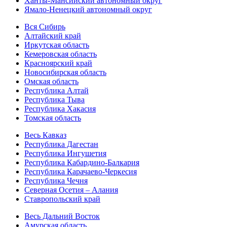
Ханты-Мансийский автономный округ
Ямало-Ненецкий автономный округ
Вся Сибирь
Алтайский край
Иркутская область
Кемеровская область
Красноярский край
Новосибирская область
Омская область
Республика Алтай
Республика Тыва
Республика Хакасия
Томская область
Весь Кавказ
Республика Дагестан
Республика Ингушетия
Республика Кабардино-Балкария
Республика Карачаево-Черкесия
Республика Чечня
Северная Осетия – Алания
Ставропольский край
Весь Дальний Восток
Амурская область