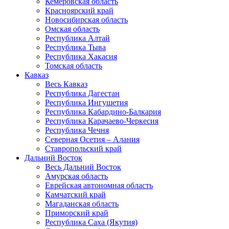
Кемеровская область
Красноярский край
Новосибирская область
Омская область
Республика Алтай
Республика Тыва
Республика Хакасия
Томская область
Кавказ
Весь Кавказ
Республика Дагестан
Республика Ингушетия
Республика Кабардино-Балкария
Республика Карачаево-Черкесия
Республика Чечня
Северная Осетия – Алания
Ставропольский край
Дальний Восток
Весь Дальний Восток
Амурская область
Еврейская автономная область
Камчатский край
Магаданская область
Приморский край
Республика Саха (Якутия)