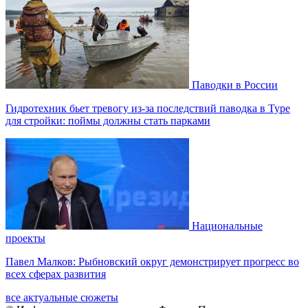
Паводки в России
Гидротехник бьет тревогу из-за последствий паводка в Туре
для стройки: поймы должны стать парками
Национальные
проекты
Павел Малков: Рыбновский округ демонстрирует прогресс во
всех сферах развития
все актуальные сюжеты