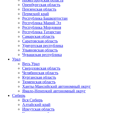
Нижегородская область
Оренбургская область
Пензенская область
Пермский край
Республика Башкортостан
Республика Марий Эл
Республика Мордовия
Республика Татарстан
Самарская область
Саратовская область
Удмуртская республика
Ульяновская область
Чувашская республика
Урал
Весь Урал
Свердловская область
Челябинская область
Курганская область
Тюменская область
Ханты-Мансийский автономный округ
Ямало-Ненецкий автономный округ
Сибирь
Вся Сибирь
Алтайский край
Иркутская область