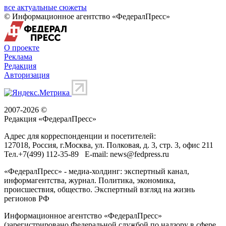
все актуальные сюжеты
© Информационное агентство «ФедералПресс»
О проекте
Реклама
Редакция
Авторизация
2007-2026 ©
Редакция «
ФедералПресс
»
Адрес для корреспонденции и посетителей:
127018
, Россия, г.
Москва
,
ул. Полковая, д. 3, стр. 3
, офис 211
Тел.
+7(499) 112-35-89
E-mail:
news@fedpress.ru
«ФедералПресс» - медиа-холдинг: экспертный канал,
информагентства, журнал. Политика, экономика,
происшествия, общество. Экспертный взгляд на жизнь
регионов РФ
Информационное агентство «ФедералПресс»
(зарегистрировано Федеральной службой по надзору в сфере