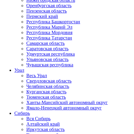
Нижегородская область
Оренбургская область
Пензенская область
Пермский край
Республика Башкортостан
Республика Марий Эл
Республика Мордовия
Республика Татарстан
Самарская область
Саратовская область
Удмуртская республика
Ульяновская область
Чувашская республика
Урал
Весь Урал
Свердловская область
Челябинская область
Курганская область
Тюменская область
Ханты-Мансийский автономный округ
Ямало-Ненецкий автономный округ
Сибирь
Вся Сибирь
Алтайский край
Иркутская область