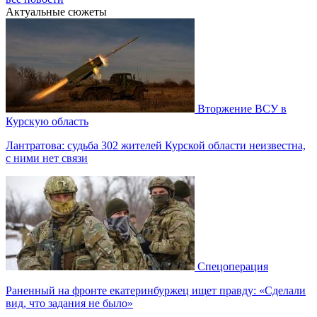
Актуальные сюжеты
Вторжение ВСУ в
Курскую область
Лантратова: судьба 302 жителей Курской области неизвестна,
с ними нет связи
Спецоперация
Раненный на фронте екатеринбуржец ищет правду: «Сделали
вид, что задания не было»