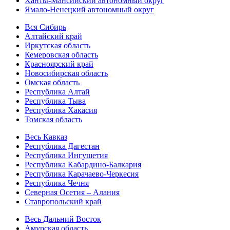
Ханты-Мансийский автономный округ
Ямало-Ненецкий автономный округ
Вся Сибирь
Алтайский край
Иркутская область
Кемеровская область
Красноярский край
Новосибирская область
Омская область
Республика Алтай
Республика Тыва
Республика Хакасия
Томская область
Весь Кавказ
Республика Дагестан
Республика Ингушетия
Республика Кабардино-Балкария
Республика Карачаево-Черкесия
Республика Чечня
Северная Осетия – Алания
Ставропольский край
Весь Дальний Восток
Амурская область