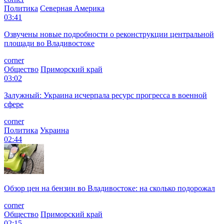
Политика
Северная Америка
03:41
Озвучены новые подробности о реконструкции центральной
площади во Владивостоке
corner
Общество
Приморский край
03:02
Залужный: Украина исчерпала ресурс прогресса в военной
сфере
corner
Политика
Украина
02:44
Обзор цен на бензин во Владивостоке: на сколько подорожал
corner
Общество
Приморский край
02:15