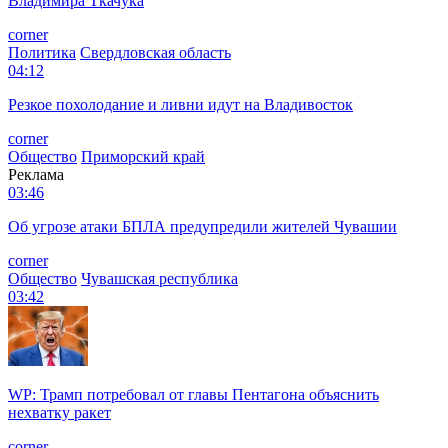
Владимира Ткачука
corner
Политика
Свердловская область
04:12
Резкое похолодание и ливни идут на Владивосток
corner
Общество
Приморский край
Реклама
03:46
Об угрозе атаки БПЛА предупредили жителей Чувашии
corner
Общество
Чувашская республика
03:42
WP: Трамп потребовал от главы Пентагона объяснить
нехватку ракет
corner