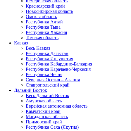
Кемеровская область
Красноярский край
Новосибирская область
Омская область
Республика Алтай
Республика Тыва
Республика Хакасия
Томская область
Кавказ
Весь Кавказ
Республика Дагестан
Республика Ингушетия
Республика Кабардино-Балкария
Республика Карачаево-Черкесия
Республика Чечня
Северная Осетия – Алания
Ставропольский край
Дальний Восток
Весь Дальний Восток
Амурская область
Еврейская автономная область
Камчатский край
Магаданская область
Приморский край
Республика Саха (Якутия)