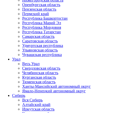
Нижегородская область
Оренбургская область
Пензенская область
Пермский край
Республика Башкортостан
Республика Марий Эл
Республика Мордовия
Республика Татарстан
Самарская область
Саратовская область
Удмуртская республика
Ульяновская область
Чувашская республика
Урал
Весь Урал
Свердловская область
Челябинская область
Курганская область
Тюменская область
Ханты-Мансийский автономный округ
Ямало-Ненецкий автономный округ
Сибирь
Вся Сибирь
Алтайский край
Иркутская область