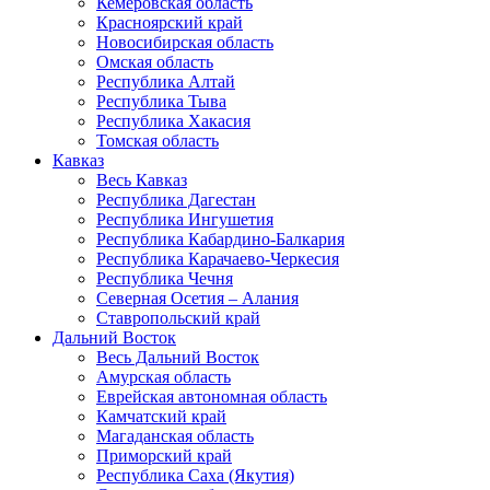
Кемеровская область
Красноярский край
Новосибирская область
Омская область
Республика Алтай
Республика Тыва
Республика Хакасия
Томская область
Кавказ
Весь Кавказ
Республика Дагестан
Республика Ингушетия
Республика Кабардино-Балкария
Республика Карачаево-Черкесия
Республика Чечня
Северная Осетия – Алания
Ставропольский край
Дальний Восток
Весь Дальний Восток
Амурская область
Еврейская автономная область
Камчатский край
Магаданская область
Приморский край
Республика Саха (Якутия)