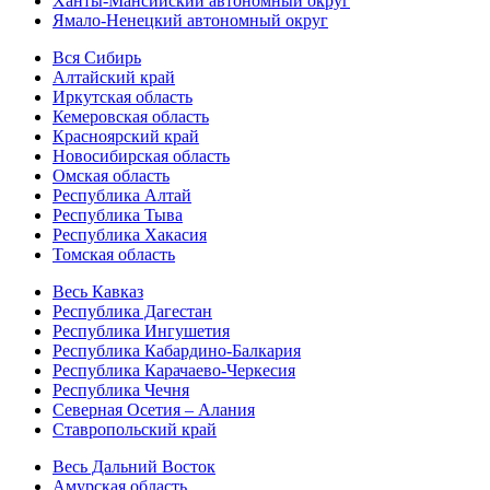
Ханты-Мансийский автономный округ
Ямало-Ненецкий автономный округ
Вся Сибирь
Алтайский край
Иркутская область
Кемеровская область
Красноярский край
Новосибирская область
Омская область
Республика Алтай
Республика Тыва
Республика Хакасия
Томская область
Весь Кавказ
Республика Дагестан
Республика Ингушетия
Республика Кабардино-Балкария
Республика Карачаево-Черкесия
Республика Чечня
Северная Осетия – Алания
Ставропольский край
Весь Дальний Восток
Амурская область