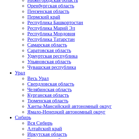
Нижегородская область
Оренбургская область
Пензенская область
Пермский край
Республика Башкортостан
Республика Марий Эл
Республика Мордовия
Республика Татарстан
Самарская область
Саратовская область
Удмуртская республика
Ульяновская область
Чувашская республика
Урал
Весь Урал
Свердловская область
Челябинская область
Курганская область
Тюменская область
Ханты-Мансийский автономный округ
Ямало-Ненецкий автономный округ
Сибирь
Вся Сибирь
Алтайский край
Иркутская область