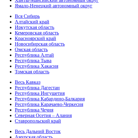
Ханты-Мансийский автономный округ
Ямало-Ненецкий автономный округ
Вся Сибирь
Алтайский край
Иркутская область
Кемеровская область
Красноярский край
Новосибирская область
Омская область
Республика Алтай
Республика Тыва
Республика Хакасия
Томская область
Весь Кавказ
Республика Дагестан
Республика Ингушетия
Республика Кабардино-Балкария
Республика Карачаево-Черкесия
Республика Чечня
Северная Осетия – Алания
Ставропольский край
Весь Дальний Восток
Амурская область