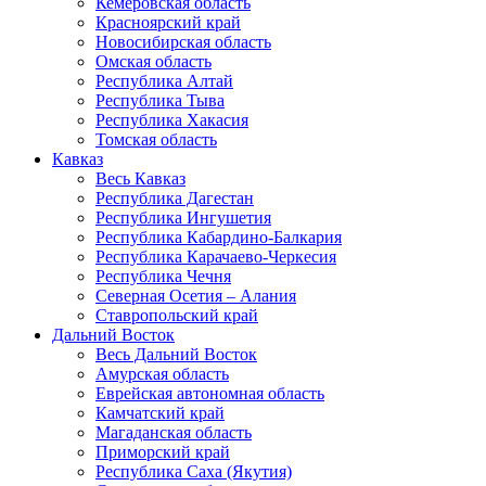
Кемеровская область
Красноярский край
Новосибирская область
Омская область
Республика Алтай
Республика Тыва
Республика Хакасия
Томская область
Кавказ
Весь Кавказ
Республика Дагестан
Республика Ингушетия
Республика Кабардино-Балкария
Республика Карачаево-Черкесия
Республика Чечня
Северная Осетия – Алания
Ставропольский край
Дальний Восток
Весь Дальний Восток
Амурская область
Еврейская автономная область
Камчатский край
Магаданская область
Приморский край
Республика Саха (Якутия)