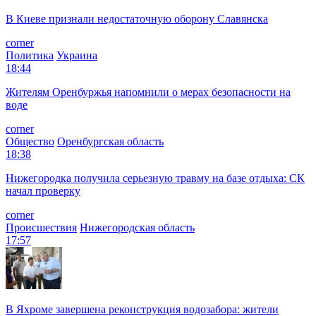
В Киеве признали недостаточную оборону Славянска
corner
Политика
Украина
18:44
Жителям Оренбуржья напомнили о мерах безопасности на
воде
corner
Общество
Оренбургская область
18:38
Нижегородка получила серьезную травму на базе отдыха: СК
начал проверку
corner
Происшествия
Нижегородская область
17:57
В Яхроме завершена реконструкция водозабора: жители