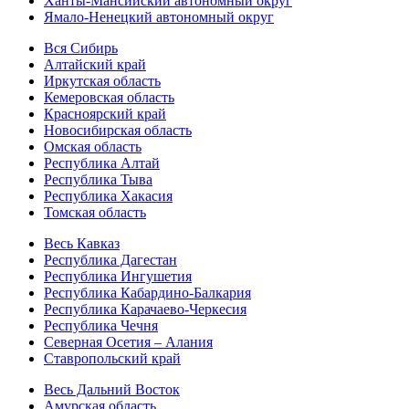
Ханты-Мансийский автономный округ
Ямало-Ненецкий автономный округ
Вся Сибирь
Алтайский край
Иркутская область
Кемеровская область
Красноярский край
Новосибирская область
Омская область
Республика Алтай
Республика Тыва
Республика Хакасия
Томская область
Весь Кавказ
Республика Дагестан
Республика Ингушетия
Республика Кабардино-Балкария
Республика Карачаево-Черкесия
Республика Чечня
Северная Осетия – Алания
Ставропольский край
Весь Дальний Восток
Амурская область