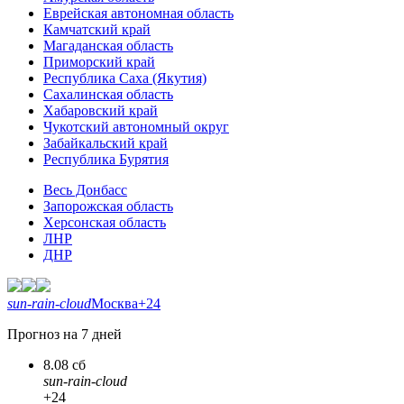
Еврейская автономная область
Камчатский край
Магаданская область
Приморский край
Республика Саха (Якутия)
Сахалинская область
Хабаровский край
Чукотский автономный округ
Забайкальский край
Республика Бурятия
Весь Донбасс
Запорожская область
Херсонская область
ЛНР
ДНР
sun-rain-cloud
Москва
+24
Прогноз на 7 дней
8.08 сб
sun-rain-cloud
+24