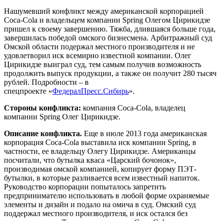
Нашумевший конфликт между американской корпорацией
Coca-Cola и владельцем компании Spring Олегом Цирикидзе
пришел к своему завершению. Тяжба, длившаяся больше года,
завершилась победой омского бизнесмена. Арбитражный суд
Омской области подержал местного производителя и не
удовлетворил иск всемирно известной компании. Олег
Цирикидзе выиграл суд, тем самым получив возможность
продолжить выпуск продукции, а также он получит 280 тысяч
рублей. Подробности – в
спецпроекте «
ФедералПресс.Сибирь
».
Стороны конфликта:
компания Coca-Cola, владелец
компании Spring Олег Цирикидзе.
Описание конфликта.
Еще в июле 2013 года американская
корпорация Coca-Cola выставила иск компании Spring, в
частности, ее владельцу Олегу Цирикидзе. Американцы
посчитали, что бутылка кваса «Царский бочонок»,
производимая омской компанией, копирует форму ПЭТ-
бутылки, в которые разливается всем известный напиток.
Руководство корпорации попыталось запретить
предпринимателю использовать в любой форме охраняемые
элементы и дизайн и подало на омича в суд. Омский суд
поддержал местного производителя, и иск остался без