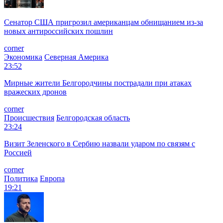
Сенатор США пригрозил американцам обнищанием из-за
новых антироссийских пошлин
corner
Экономика
Северная Америка
23:52
Мирные жители Белгородчины пострадали при атаках
вражеских дронов
corner
Происшествия
Белгородская область
23:24
Визит Зеленского в Сербию назвали ударом по связям с
Россией
corner
Политика
Европа
19:21