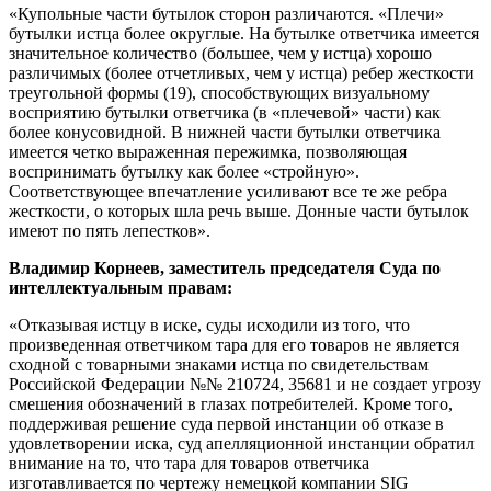
«Купольные части бутылок сторон различаются. «Плечи»
бутылки истца более округлые. На бутылке ответчика имеется
значительное количество (большее, чем у истца) хорошо
различимых (более отчетливых, чем у истца) ребер жесткости
треугольной формы (19), способствующих визуальному
восприятию бутылки ответчика (в «плечевой» части) как
более конусовидной. В нижней части бутылки ответчика
имеется четко выраженная пережимка, позволяющая
воспринимать бутылку как более «стройную».
Соответствующее впечатление усиливают все те же ребра
жесткости, о которых шла речь выше. Донные части бутылок
имеют по пять лепестков».
Владимир Корнеев, заместитель председателя Суда по
интеллектуальным правам:
«Отказывая истцу в иске, суды исходили из того, что
произведенная ответчиком тара для его товаров не является
сходной с товарными знаками истца по свидетельствам
Российской Федерации №№ 210724, 35681 и не создает угрозу
смешения обозначений в глазах потребителей. Кроме того,
поддерживая решение суда первой инстанции об отказе в
удовлетворении иска, суд апелляционной инстанции обратил
внимание на то, что тара для товаров ответчика
изготавливается по чертежу немецкой компании SIG