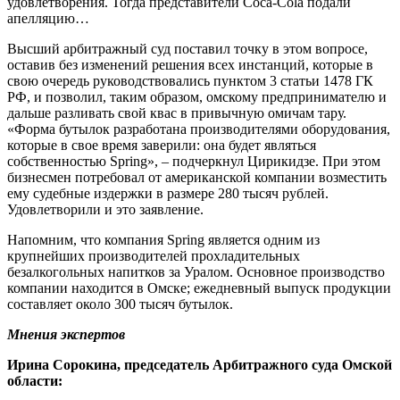
удовлетворения. Тогда представители Coca-Cola подали
апелляцию…
Высший арбитражный суд поставил точку в этом вопросе,
оставив без изменений решения всех инстанций, которые в
свою очередь руководствовались пунктом 3 статьи 1478 ГК
РФ, и позволил, таким образом, омскому предпринимателю и
дальше разливать свой квас в привычную омичам тару.
«Форма бутылок разработана производителями оборудования,
которые в свое время заверили: она будет являться
собственностью Spring», – подчеркнул Цирикидзе. При этом
бизнесмен потребовал от американской компании возместить
ему судебные издержки в размере 280 тысяч рублей.
Удовлетворили и это заявление.
Напомним, что компания Spring является одним из
крупнейших производителей прохладительных
безалкогольных напитков за Уралом. Основное производство
компании находится в Омске; ежедневный выпуск продукции
составляет около 300 тысяч бутылок.
Мнения экспертов
Ирина Сорокина, председатель Арбитражного суда Омской
области: