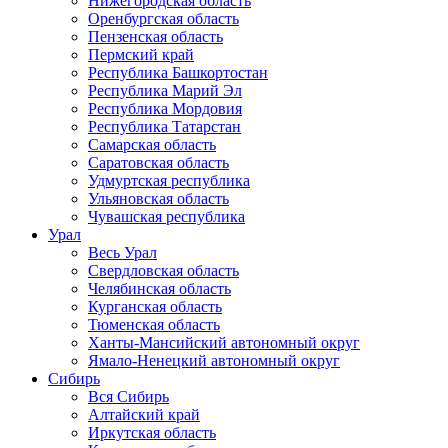
Нижегородская область
Оренбургская область
Пензенская область
Пермский край
Республика Башкортостан
Республика Марий Эл
Республика Мордовия
Республика Татарстан
Самарская область
Саратовская область
Удмуртская республика
Ульяновская область
Чувашская республика
Урал
Весь Урал
Свердловская область
Челябинская область
Курганская область
Тюменская область
Ханты-Мансийский автономный округ
Ямало-Ненецкий автономный округ
Сибирь
Вся Сибирь
Алтайский край
Иркутская область