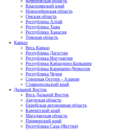
Кемеровская область
Красноярский край
Новосибирская область
Омская область
Республика Алтай
Республика Тыва
Республика Хакасия
Томская область
Кавказ
Весь Кавказ
Республика Дагестан
Республика Ингушетия
Республика Кабардино-Балкария
Республика Карачаево-Черкесия
Республика Чечня
Северная Осетия – Алания
Ставропольский край
Дальний Восток
Весь Дальний Восток
Амурская область
Еврейская автономная область
Камчатский край
Магаданская область
Приморский край
Республика Саха (Якутия)