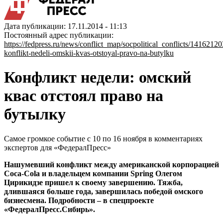
Дата публикации: 17.11.2014 - 11:13
Постоянный адрес публикации:
https://fedpress.ru/news/conflict_map/socpolitical_conflicts/14162120
konflikt-nedeli-omskii-kvas-otstoyal-pravo-na-butylku
Конфликт недели: омский
квас отстоял право на
бутылку
Самое громкое событие с 10 по 16 ноября в комментариях
экспертов для «ФедералПресс»
Нашумевший конфликт между американской корпорацией
Coca-Cola и владельцем компании Spring Олегом
Цирикидзе пришел к своему завершению. Тяжба,
длившаяся больше года, завершилась победой омского
бизнесмена. Подробности – в спецпроекте
«ФедералПресс.Сибирь».