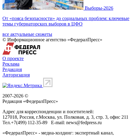
Выборы-2026
От «пояса безопасности» до социальных проблем: ключевые
темы губернаторских выборов в ЦФО
все актуальные сюжеты
© Информационное агентство «ФедералПресс»
О проекте
Реклама
Редакция
Авторизация
2007-2026 ©
Редакция «
ФедералПресс
»
Адрес для корреспонденции и посетителей:
127018
, Россия, г.
Москва
,
ул. Полковая, д. 3, стр. 3
, офис 211
Тел.
+7(499) 112-35-89
E-mail:
news@fedpress.ru
«ФедералПресс» - медиа-холдинг: экспертный канал,