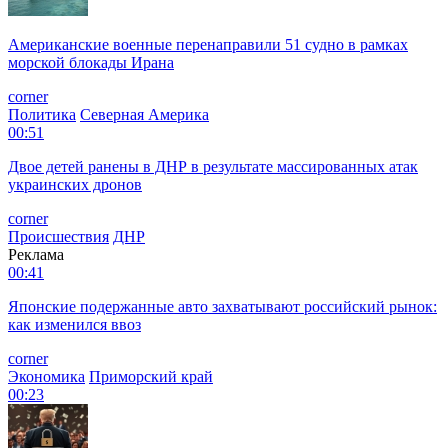
Американские военные перенаправили 51 судно в рамках
морской блокады Ирана
corner
Политика
Северная Америка
00:51
Двое детей ранены в ДНР в результате массированных атак
украинских дронов
corner
Происшествия
ДНР
Реклама
00:41
Японские подержанные авто захватывают российский рынок:
как изменился ввоз
corner
Экономика
Приморский край
00:23