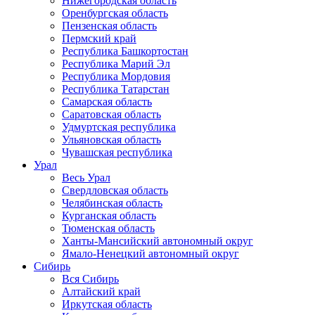
Нижегородская область
Оренбургская область
Пензенская область
Пермский край
Республика Башкортостан
Республика Марий Эл
Республика Мордовия
Республика Татарстан
Самарская область
Саратовская область
Удмуртская республика
Ульяновская область
Чувашская республика
Урал
Весь Урал
Свердловская область
Челябинская область
Курганская область
Тюменская область
Ханты-Мансийский автономный округ
Ямало-Ненецкий автономный округ
Сибирь
Вся Сибирь
Алтайский край
Иркутская область