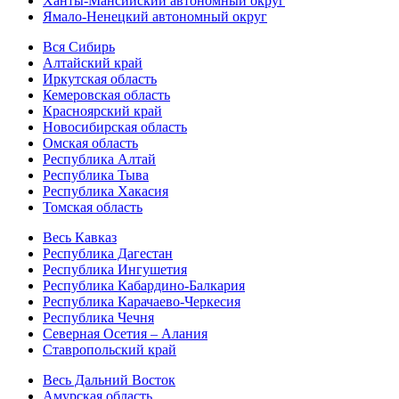
Ханты-Мансийский автономный округ
Ямало-Ненецкий автономный округ
Вся Сибирь
Алтайский край
Иркутская область
Кемеровская область
Красноярский край
Новосибирская область
Омская область
Республика Алтай
Республика Тыва
Республика Хакасия
Томская область
Весь Кавказ
Республика Дагестан
Республика Ингушетия
Республика Кабардино-Балкария
Республика Карачаево-Черкесия
Республика Чечня
Северная Осетия – Алания
Ставропольский край
Весь Дальний Восток
Амурская область