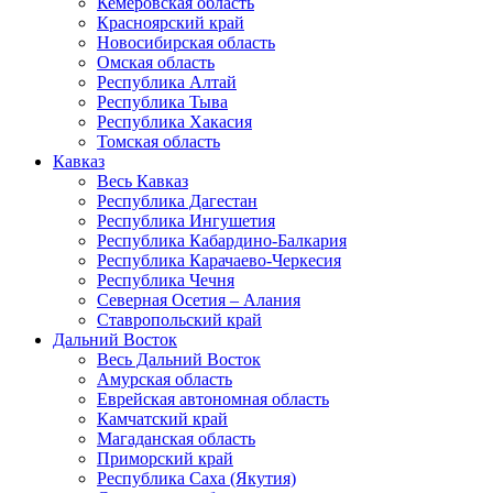
Кемеровская область
Красноярский край
Новосибирская область
Омская область
Республика Алтай
Республика Тыва
Республика Хакасия
Томская область
Кавказ
Весь Кавказ
Республика Дагестан
Республика Ингушетия
Республика Кабардино-Балкария
Республика Карачаево-Черкесия
Республика Чечня
Северная Осетия – Алания
Ставропольский край
Дальний Восток
Весь Дальний Восток
Амурская область
Еврейская автономная область
Камчатский край
Магаданская область
Приморский край
Республика Саха (Якутия)